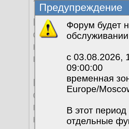
Предупреждение
Продолжая использо
Форум будет н
согласие на обрабо
обслуживании
необходимых для р
с 03.08.2026, 
вы можете выбрать
09:00:00
временная зон
По нижеприведенн
Europe/Mosco
ознакомиться с де
пользовательским 
В этот период
конфиденциальност
отдельные фу