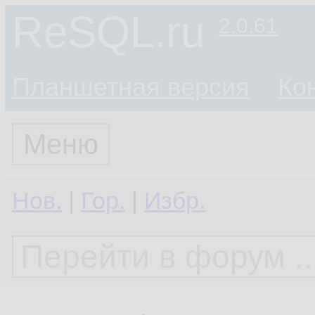
ReSQL.ru
2.0.61
Планшетная версия
Ко
Меню
Нов.
|
Гор.
|
Избр.