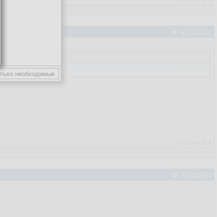
Рейтинг:
0
/
0
#40130197
Рейтинг:
0
/
0
#40130446