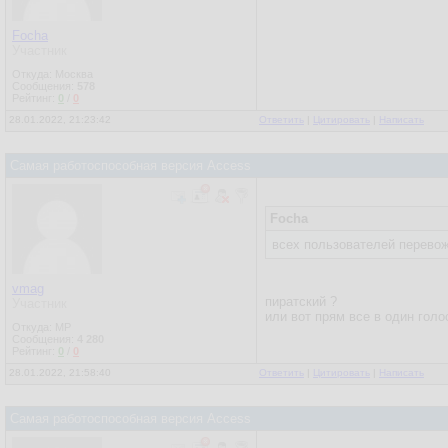
Focha
Участник
Откуда: Москва
Сообщения:
578
Рейтинг:
0
/
0
28.01.2022, 21:23:42
Ответить
|
Цитировать
|
Написать
Самая работоспособная версия Access
Focha
всех пользователей перевож
vmag
пиратский ?
Участник
или вот прям все в один голо
Откуда: MP
Сообщения:
4 280
Рейтинг:
0
/
0
28.01.2022, 21:58:40
Ответить
|
Цитировать
|
Написать
Самая работоспособная версия Access