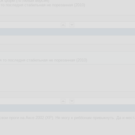
ок форм (то любая версия)
 то последня стабильная не порезанная (2010)
я то последня стабильная не порезанная (2010)
вои проги на Аксе 2002 (ХР). Не могу к риббонам привыкнуть. Да и мес