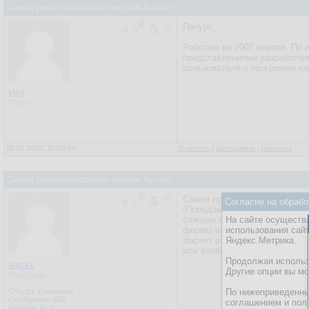
Самая работоспособная версия Access
Панург,
Работаю на 2007 версии. По 
представлениями разработчик
пользователя о программе ка
vlsx
Гость
28.01.2022, 11:03:40
Ответить
|
Цитировать
|
Написать
Самая работоспособная версия Access
Самая нужная, та, которая ра
Согласие на обрабо
(Попадаются для ремонта и 20
спящим ошибкам - "полгода р
На сайте осуществл
формы навигации может работ
использования сай
Насчет риббона - начиная с 2
Яндекс.Метрика.
или вообще спрятал. Однозн
Продолжая использо
alecko
Другие опции вы м
Участник
Откуда: Башкирия
По нижеприведенны
Сообщения:
852
соглашением и пол
Рейтинг:
0
/
0