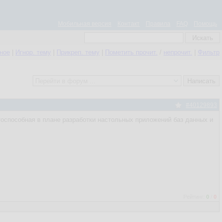
Мобильная версия
Контакт
Правила
FAQ
Помощь
нное
|
Игнор. тему
|
Прикреп. тему
|
Пометить прочит.
/
непрочит.
|
Фильтр
#40129893
ботоспособная в плане разработки настольных приложений баз данных и
Рейтинг:
0
/
0