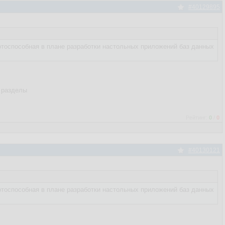
#40129895
аботоспособная в плане разработки настольных приложений баз данных
е разделы
Рейтинг:
0
/
0
#40130121
аботоспособная в плане разработки настольных приложений баз данных