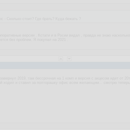
ос - Сколько стоит? Где брать? Куда бежать ?
поративные версии . Кстати и в Росии видал , правда не знаю насколько
тся без проблем. Я покупал на 2021 .
завернул 2019, там бессрочная на 1 комп и версия с акцесом идет от 20т.
ый ходил и ставил за полторашку офис всем желающим... смотрю теперь 