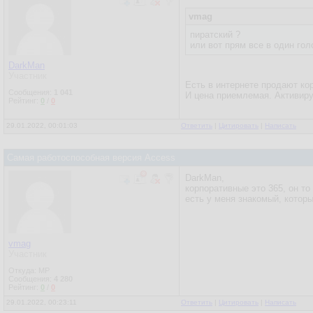
vmag
пиратский ?
или вот прям все в один гол
DarkMan
Участник
Есть в интернете продают кор
Сообщения:
1 041
И цена приемлемая. Активируе
Рейтинг:
0
/
0
29.01.2022, 00:01:03
Ответить
|
Цитировать
|
Написать
Самая работоспособная версия Access
DarkMan,
корпоративные это 365, он то 
есть у меня знакомый, котор
vmag
Участник
Откуда: MP
Сообщения:
4 280
Рейтинг:
0
/
0
29.01.2022, 00:23:11
Ответить
|
Цитировать
|
Написать