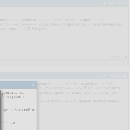
#40130183
вая версия лучше по причине роста "научного прогресса" и
 по причине снижения "общественного прогресса" и представлениями
 наступила на 2010 версии.
Рейтинг:
0
/
0
#40130193
2010 - мимо, у заказчиков в основном 2016, но начиная от 2010.
x
компилятор vba6 не такой требовательный, как VBA7, что приводит к
, пользуюсь 2013. В случае разработки, используя новшества типа
е для анализа
 не замечал.
кой программы
ил ленту - кнопки к кулак-не промахнешься, правой кнопкой свернул,
х для работы сайта.
тельским