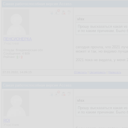
Самая работоспособная версия Access
vlsx
Прошу высказаться какая из
и по каким причинам. Было 
ПЕНСИОНЕРКА
Участник
сегодня прочла, что 2021 лу
Откуда: Владимирская обл
может и так, но видимо лучш
Сообщения:
4 809
Рейтинг:
0
/
0
2021 пока не видела, у меня
27.01.2022, 14:09:15
Ответить
|
Цитировать
|
Написать
Самая работоспособная версия Access
vlsx
Прошу высказаться какая из
и по каким причинам. Было 
ROI
Участник