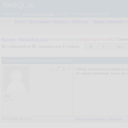
ReSQL.ru
powered by
simpleCommunicator
- 2.0.61 © 2026 Programmizd 02
Гость
Войти
|
Регистрация
|
Профиль
|
Очистить
Новые сообщения
|
Форумы
/
Microsoft Access
[игнор отключен]
[закрыт для гостей]
/
Самая
56
сообщений из
56
, показаны все
3
страниц
все
Самая работоспособная версия Access
Прошу высказаться какая из в
по каким причинам. Было бы
vlsx
Гость
27.01.2022, 14:01:42
Ответить
|
Цитировать
|
Написать