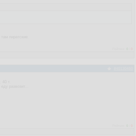
 там пиратские.
Рейтинг:
0
/
0
#40130460
 40 т.
еду развозит...
Рейтинг:
0
/
0