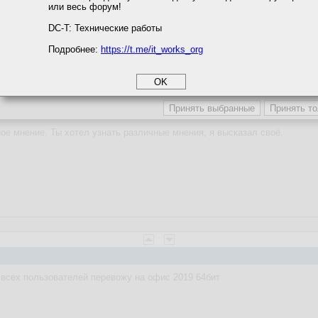
или весь форум!
соглашение
циальности
DC-T: Технические работы
Подробнее:
https://t.me/it_works_org
okie
а статистики
етинга и рекламы
а равновесия наступила на 2010 версии.
е мнение. Ты хотел узнать различные мнения, я высказал своё.
, всех пользователей перевожу на офис 2019 64бит