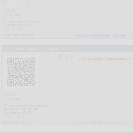
Odess
Участник
Откуда: Одесса, Украина
Сообщения:
6 213
Рейтинг:
0
/
0
28.01.2022, 09:54:50
Ответить
|
Цитировать
|
Написать
Самая работоспособная версия Access
vlsx, да пофигу какая версия
Панург
Участник
Откуда: настоящему индейцу
завсегда везде ништяк
Сообщения:
5 487
Рейтинг:
0
/
0
28.01.2022, 10:45:17
Ответить
|
Цитировать
|
Написать