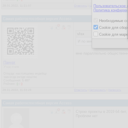
Пользовательское 
28.01.2022, 11:21:07
Ответить
|
Цитировать
|
Написать
Политика конфиден
Самая работоспособная версия Access
Необходимые co
Cookie для сбор
vlsx
Cookie для марк
И по мнению аудитории точк
мне параллельно общественно
Панург
Участник
Откуда: настоящему индейцу
завсегда везде ништяк
Сообщения:
5 487
Рейтинг:
0
/
0
28.01.2022, 11:33:28
Ответить
|
Цитировать
|
Написать
Самая работоспособная версия Access
Строю проекты в 2019 64 бит
Проблем нет