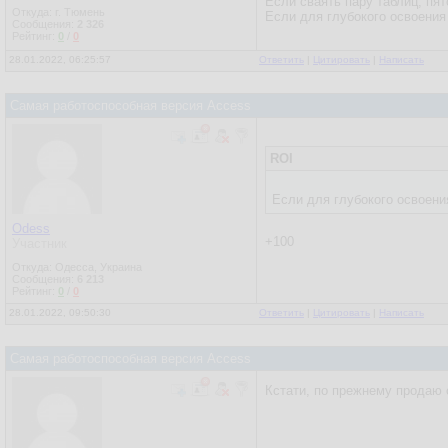
Если сваять пару таблиц, пят
Откуда: г. Тюмень
Если для глубокого освоения
Сообщения:
2 326
Рейтинг:
0
/
0
28.01.2022, 06:25:57
Ответить
|
Цитировать
|
Написать
Самая работоспособная версия Access
ROI
Если для глубокого освоени
Odess
+100
Участник
Откуда: Одесса, Украина
Сообщения:
6 213
Рейтинг:
0
/
0
28.01.2022, 09:50:30
Ответить
|
Цитировать
|
Написать
Самая работоспособная версия Access
Кстати, по прежнему продаю с