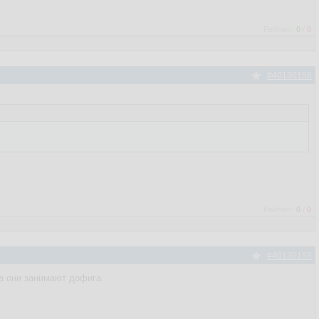
Рейтинг:
0
/
0
#40130156
Рейтинг:
0
/
0
#40130158
та они занимают дофига.