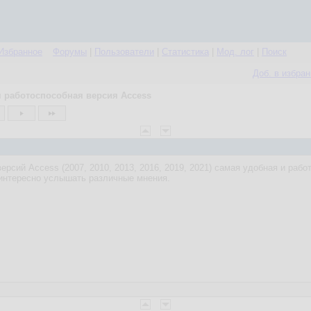
Избранное
Форумы
|
Пользователи
|
Статистика
|
Мод. лог
|
Поиск
Доб. в избра
 работоспособная версия Access
ерсий Access (2007, 2010, 2013, 2016, 2019, 2021) самая удобная и ра
 интересно услышать различные мнения.