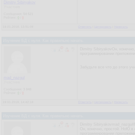
Dimitry Sibiryakov
Участник
Сообщения:
54 521
Рейтинг:
0
/
0
19.01.2016, 13:51:08
Ответить
|
Цитировать
|
Написать
Изучение БД с нуля. Как правильно начать.
Dimitry SibiryakovОн, конеч
программировании приложени
Забудьте все что до этого учи
mad_nazgul
Участник
Сообщения:
3 848
Рейтинг:
0
/
0
19.01.2016, 14:42:18
Ответить
|
Цитировать
|
Написать
Изучение БД с нуля. Как правильно начать.
Dimitry Sibiryakovmad_nazgul
Он, конечно, простой. НоЮ в
программировании приложени