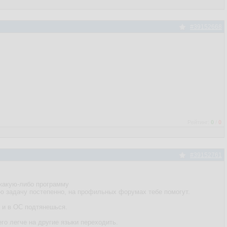
#39152668
Рейтинг:
0
/
0
#39152761
 какую-либо программу
ою задачу постепенно, на профильных форумах тебе помогут.
о и в ОС подтянешься.
го легче на другие языки переходить.