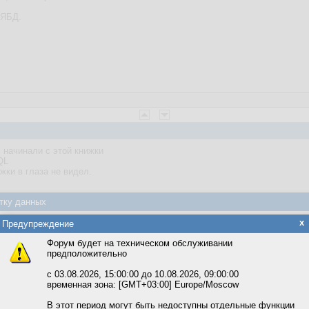
 ЯБД.
начинали с этой книжки
QL
ижки в глаза не видел.
тку данных
яется обработка файлов cookie, необходимых для работы сайта, а такж
x
Предупреждение
та и улучшения предоставляемых сервисов с использованием метричес
Форум будет на техническом обслуживании
предположительно
вать сайт, вы даёте согласие на обработку файлов cookie, необходимы
ожете выбрать по своему усмотрению.
с 03.08.2026, 15:00:00 до 10.08.2026, 09:00:00
временная зона: [GMT+03:00] Europe/Moscow
м ссылкам мы можете ознакомиться с действующим на сайте пользова
итикой конфиденциальности.
В этот период могут быть недоступны отдельные функции