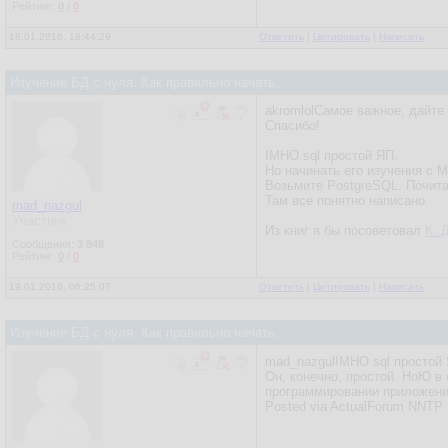
Рейтинг:
0
/
0
18.01.2016, 18:44:29
Ответить
|
Цитировать
|
Написать
Изучение БД с нуля. Как правильно начать.
akromlolСамое важное, дайте
Спасибо!
IMHO sql простой ЯП.
Но начинать его изучения с 
Возьмите PostgreSQL. Почита
Там все понятно написано.
mad_nazgul
Участник
Из книг я бы посоветовал
К. 
Сообщения:
3 848
Рейтинг:
0
/
0
19.01.2016, 06:25:07
Ответить
|
Цитировать
|
Написать
Изучение БД с нуля. Как правильно начать.
mad_nazgulIMHO sql простой 
Он, конечно, простой. НоЮ в
программировании приложени
Posted via ActualForum NNTP 