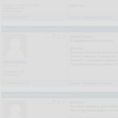
Откуда: ...из лесу вестимо
както так..
Сообщения:
170
Рейтинг:
0
/
0
22.01.2016, 08:22:07
Ответить
|
Цитировать
|
Написать
Изучение БД с нуля. Как правильно начать.
AndreyTarasov,
Я поддерживаю эту мысль.
akromlol,
Если вы вообще не знаете пр
Самое главное в этом деле - 
Начните с разработки какого
Арктур Менгск
Создайте несколько разных пр
Участник
Сообщения:
30
Рейтинг:
0
/
0
22.01.2016, 08:47:32
Ответить
|
Цитировать
|
Написать
Изучение БД с нуля. Как правильно начать.
akromlol,
Тут надо понимать дальнейши
Чисто sql нужен разве что со