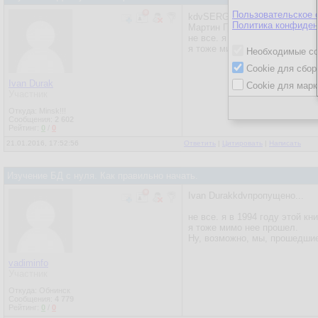
Пользовательское 
kdvSERG1257Все изучающие S
Политика конфиден
Мартин Грабер. Понимание S
не все. я в 1994 году этой кн
я тоже мимо нее прошел.
Необходимые co
Cookie для сбор
Ivan Durak
Cookie для марк
Участник
Откуда: Minsk!!!
Сообщения:
2 602
Рейтинг:
0
/
0
21.01.2016, 17:52:56
Ответить
|
Цитировать
|
Написать
Изучение БД с нуля. Как правильно начать.
Ivan Durakkdvпропущено...
не все. я в 1994 году этой кн
я тоже мимо нее прошел.
Ну, возможно, мы, прошедшие
vadiminfo
Участник
Откуда: Обнинск
Сообщения:
4 779
Рейтинг:
0
/
0