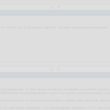
 не читает. все по форумам шарятся, "по мере возникновения проблем".
раммированием, то тебе нужны по началу не книжки, а желание создать
1(ОДИН) язык программирования, начать его изучать и реализовывать св
то лучший выход это виртуальная машина с каким-либо линуксом, заодн
о тут уже много вариантов, я бы рекомендовал начинать с С++, после не