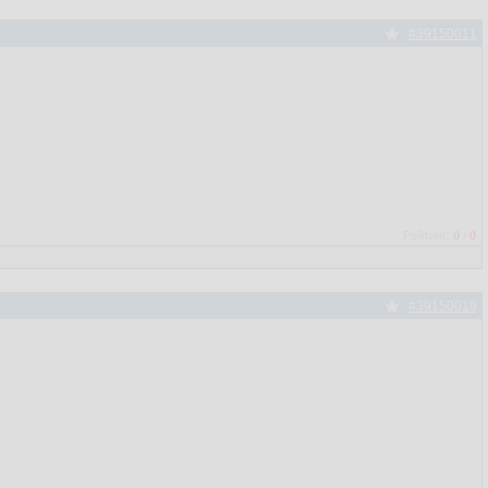
#39150011
Рейтинг:
0
/
0
#39150019