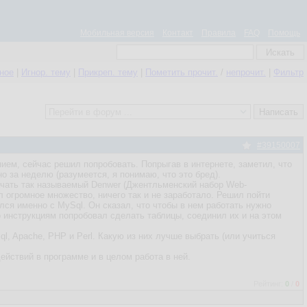
Мобильная версия
Контакт
Правила
FAQ
Помощь
нное
|
Игнор. тему
|
Прикреп. тему
|
Пометить прочит.
/
непрочит.
|
Фильтр
#39150007
ием, сейчас решил попробовать. Попрыгав в интернете, заметил, что
но за неделю (разумеется, я понимаю, что это бред).
скачать так называемый Denwer (Джентльменский набор Web-
л огромное множество, ничего так и не заработало. Решил пойти
лся именно с MySql. Он сказал, что чтобы в нем работать нужно
о инструкциям попробовал сделать таблицы, соединил их и на этом
l, Apache, PHP и Perl. Какую из них лучше выбрать (или учиться
ействий в программе и в целом работа в ней.
Рейтинг:
0
/
0