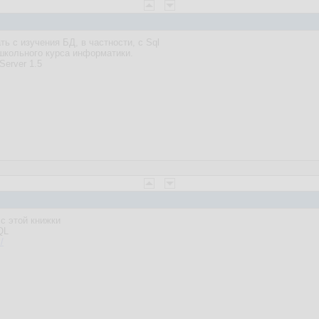
ть с изучения БД, в частности, с Sql
 школьного курса информатики.
Server 1.5
с этой книжки
QL
/