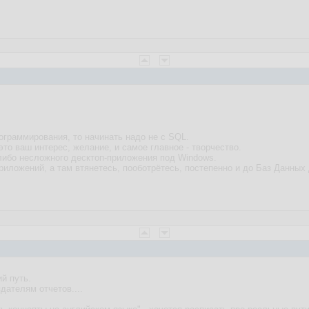
ограммирования, то начинать надо не с SQL.
это ваш интерес, желание, и самое главное - творчество.
-либо несложного десктоп-приложения под Windows.
иложений, а там втянетесь, пооботрётесь, постепенно и до Баз Данных 
й путь.
здателям отчетов....