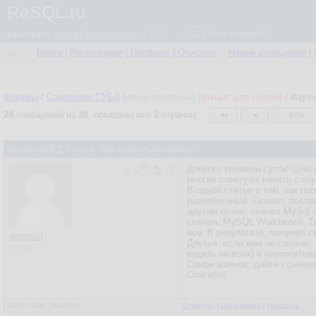
ReSQL.ru
powered by
simpleCommunicator
- 2.0.61 © 2026 Programmizd 02
Гость
Войти
|
Регистрация
|
Профиль
|
Очистить
Новые сообщения
|
Форумы
/
Сравнение СУБД
[игнор отключен]
[закрыт для гостей]
/
Изуче
28
сообщений из
28
, показаны все
2
страниц
все
Изучение БД с нуля. Как правильно начать.
Доброго времени суток! Собс
многие советуют начать с изу
В одной статье о том, как пр
разработчика). Скачал, поста
другим путем: скачал MySql с
скачать MySQL Workbench. Та
все. В результате, получил с
akromlol
Друзья, если вам не сложно,
Гость
кодить на всех) в перспектив
Самое важное, дайте ссылочк
Спасибо!
18.01.2016, 18:27:01
Ответить
|
Цитировать
|
Написать