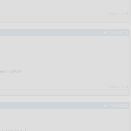
Рейтинг:
0
/
0
#39152770
дело дойдёт ...
Рейтинг:
0
/
0
#39152825