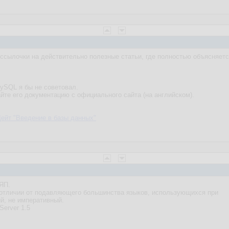
 ссылочки на действительно полезные статьи, где полностью объясняется
MySQL я бы не советовал.
йте его документацию с официального сайта (на английском).
Дейт "Введение в базы данных"
ЯП.
 отличии от подавляющего большинства языков, использующихся при
й, не императивный.
Server 1.5