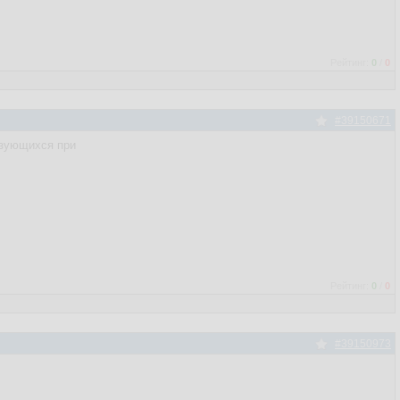
Рейтинг:
0
/
0
#39150671
ьзующихся при
Рейтинг:
0
/
0
#39150973