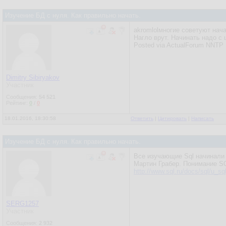
Изучение БД с нуля. Как правильно начать.
akromlolмногие советуют нача
Нагло врут. Начинать надо с
Posted via ActualForum NNTP 
Dimitry Sibiryakov
Участник
Сообщения:
54 521
Рейтинг:
0
/
0
18.01.2016, 18:30:58
Ответить
|
Цитировать
|
Написать
Изучение БД с нуля. Как правильно начать.
Все изучающие Sql начинали 
Мартин Грабер. Понимание S
http://www.sql.ru/docs/sql/u_sql
SERG1257
Участник
Сообщения:
2 932