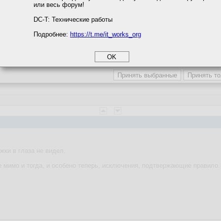
или весь форум!
соглашение
ql начинали с этой книжки
циальности
QL
DC-T: Технические работы
ижки в глаза не видел.
Подробнее:
https://t.me/it_works_org
okie
а статистики
етинга и рекламы
ижки в глаза не видел.
 мимо и тогда, и особено теперь, исключения, подтвержающие правило.