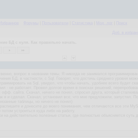
Избранное
Форумы
|
Пользователи
|
Статистика
|
Мод. лог
|
Поиск
Доб. в избра
ние БД с нуля. Как правильно начать.
твенно, вопрос в названии темы. Я никогда не занимался программирован
чения БД, в частности, с Sql. Говорят, что достичь среднего уровня мож
ограммировать на Sql, увидел, что чтобы начать, удобнее всего будет 
вил - не работает. Провел долгое время в поисках решений, перепробова
 офф. сайта. Скачал, ничего не понял, спросил друга, который сталкива
к я и сделал. Скачал, установил все, что мне предложили, запустил. П
вязанные таблицы, но ничего не понял)
 распишите и донесите до моего понимания, чем отличаются все эти MySq
е потом устроиться куда либо на работу.
и на действительно полезные статьи, где полностью объясняется суть д