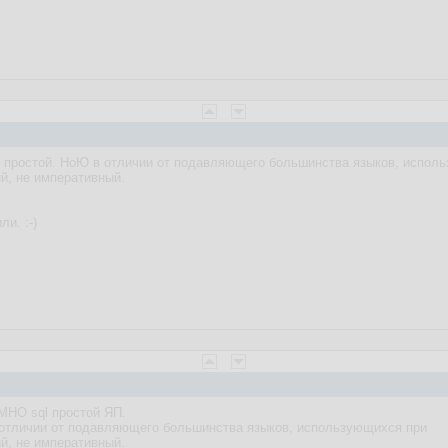
но, простой. НоЮ в отличии от подавляющего большинства языков, испол
й, не императивный.
ли. :-)
IMHO sql простой ЯП.
 отличии от подавляющего большинства языков, использующихся при
й, не императивный.