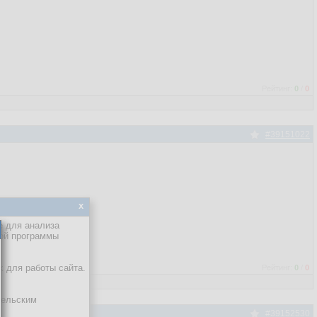
Рейтинг:
0
/
0
#39151022
x
е для анализа
кой программы
х для работы сайта.
Рейтинг:
0
/
0
тельским
#39152530