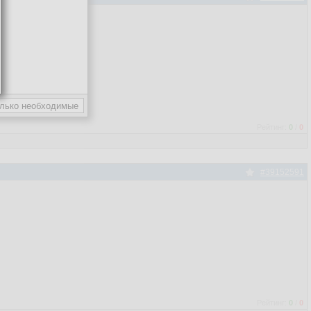
Рейтинг:
0
/
0
#39152591
Рейтинг:
0
/
0