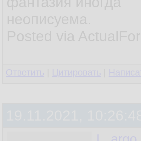
фантазия иногда
неописуема.
Posted via ActualFo
Ответить
|
Цитировать
|
Написа
19.11.2021, 10:26:4
L_argo