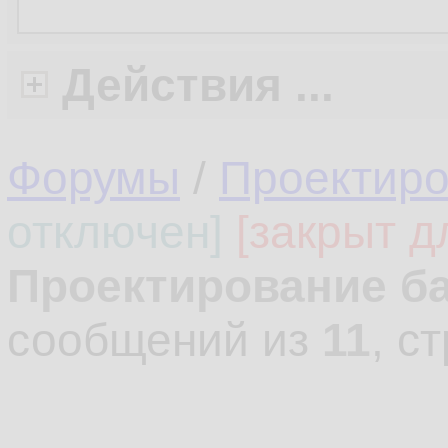
Действия ...
Форумы
/
Проектиро
отключен]
[закрыт д
Проектирование б
сообщений из
11
, с