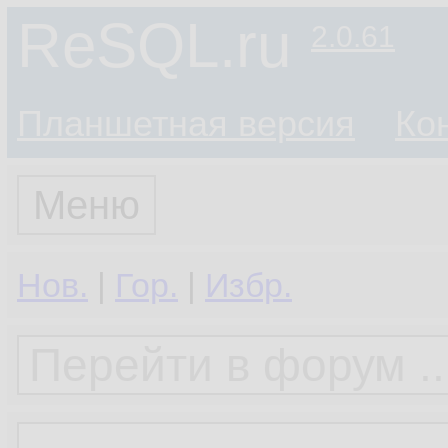
ReSQL.ru
2.0.61
Планшетная версия
Ко
Меню
Нов.
|
Гор.
|
Избр.