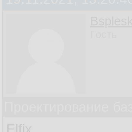
Bsples
Гость
Проектирование ба
Elfix,