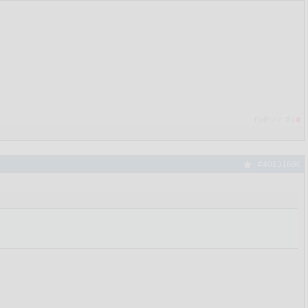
Рейтинг:
0
/
0
#40131688