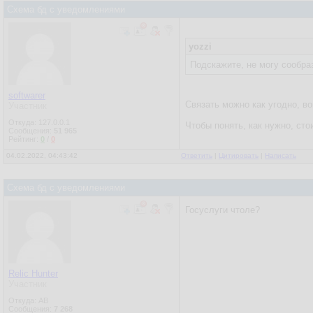
Схема бд с уведомлениями
yozzi
Подскажите, не могу сообра
softwarer
Связать можно как угодно, во
Участник
Откуда: 127.0.0.1
Чтобы понять, как нужно, ст
Сообщения:
51 965
Рейтинг:
0
/
0
04.02.2022, 04:43:42
Ответить
|
Цитировать
|
Написать
Схема бд с уведомлениями
Госуслуги чтоле?
Relic Hunter
Участник
Откуда: AB
Сообщения:
7 268