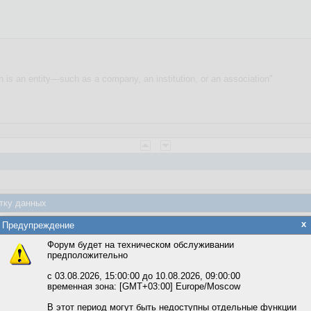
on is an entity—such as a company, an institution, or an association"
тку данных
яется обработка файлов cookie, необходимых для работы сайта, а такж
x
Предупреждение
та и улучшения предоставляемых сервисов с использованием метричес
Форум будет на техническом обслуживании
стоит внятно сформулировать взаимоотношения между ними. Например: "
предположительно
вать сайт, вы даёте согласие на обработку файлов cookie, необходимы
ожете выбрать по своему усмотрению.
с 03.08.2026, 15:00:00 до 10.08.2026, 09:00:00
временная зона: [GMT+03:00] Europe/Moscow
м ссылкам мы можете ознакомиться с действующим на сайте пользова
итикой конфиденциальности.
ользователям внутри организации должно отправляться уведомление, п
В этот период могут быть недоступны отдельные функции