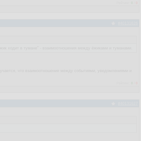
Рейтинг:
0
/
0
#40131626
жик ходит в тумане" - взаимоотношения между ёжиками и туманами.
лучается, что взаимоотношение между событиями, уведомлениями и
Рейтинг:
0
/
0
#40131627