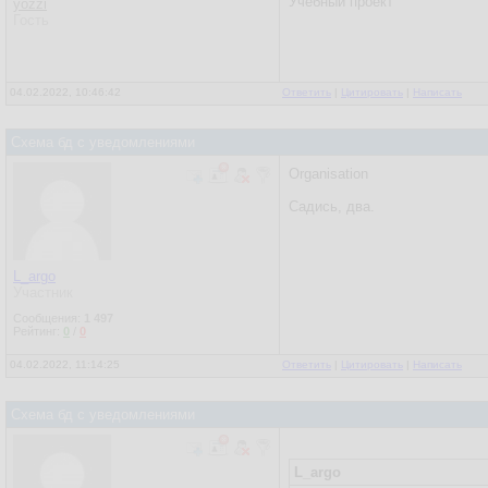
Учебный проект
yozzi
Гость
04.02.2022, 10:46:42
Ответить
|
Цитировать
|
Написать
Схема бд с уведомлениями
Organisation
Садись, два.
L_argo
Участник
Сообщения:
1 497
Рейтинг:
0
/
0
04.02.2022, 11:14:25
Ответить
|
Цитировать
|
Написать
Схема бд с уведомлениями
L_argo