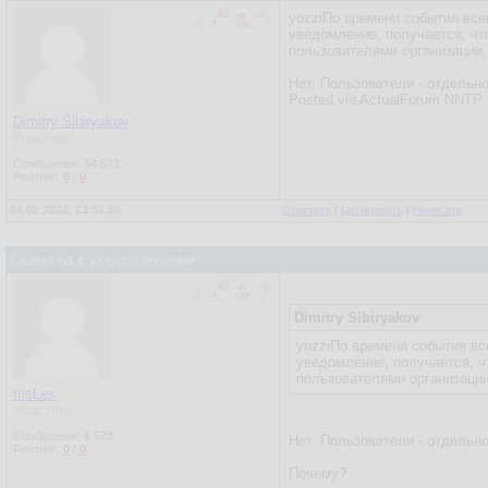
yozziПо времени события все
уведомление, получается, ч
пользователями организации,
Нет. Пользователи - отдельно
Posted via ActualForum NNTP 
Dimitry Sibiryakov
Участник
Сообщения:
54 521
Рейтинг:
0
/
0
04.02.2022, 13:53:30
Ответить
|
Цитировать
|
Написать
Схема бд с уведомлениями
Dimitry Sibiryakov
yozziПо времени события вс
уведомление, получается, 
пользователями организации
msLex
Участник
Сообщения:
8 523
Нет. Пользователи - отдельно
Рейтинг:
0
/
0
Почему?