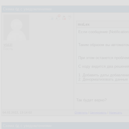
Схема бд с уведомлениями
msLex
Если сообщение (Notification
yozzi
Таким образом вы автоматом
Гость
При этом останется проблем
С ходу видится два решения
1. Добавить даты добавлен
2. Денормализовать данные 
Так будет верно?
04.02.2022, 13:14:02
Ответить
|
Цитировать
|
Написать
Схема бд с уведомлениями