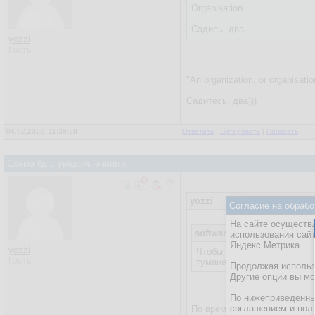
Organisation
Садись, два.
yozzi
Гость
"An organization, or organisati
Садитесь, два)))
04.02.2022, 11:39:28
Ответить
|
Цитировать
|
Написать
Схема бд с уведомлениями
yozzi
Согласие на обрабо
На сайте осуществл
softwarer
использования сай
Яндекс.Метрика.
yozzi
Чтобы понять, как нужно, 
Гость
туманами.
Продолжая использо
Другие опции вы м
По нижеприведенны
соглашением и пол
По времени события всем п