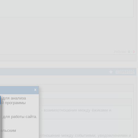
Рейтинг:
0
/
0
#40131651
x
е для анализа
кой программы
ёжик ходит в тумане" - взаимоотношения между ёжиками и
х для работы сайта.
тельским
олучается, что взаимоотношение между событиями, уведомлениями и