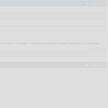
#40131600
ик ходит в тумане" - взаимоотношения между ёжиками и туманами.
Рейтинг:
0
/
0
#40131606