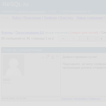
ReSQL.ru
powered by
simpleCommunicator
- 2.0.61 © 2026 Programmizd 02
Гость
Войти
|
Регистрация
|
Профиль
|
Очистить
Новые сообщения
|
Форумы
/
Проектирование БД
[игнор отключен]
[закрыт для гостей]
/
Сх
25
сообщений из
34
, страница
1
из
2
1
Схема бд с уведомлениями
Доброго времени суток!
Подскажите, не могу сообраз
организации должно отправл
yozzi
Гость
03.02.2022, 21:11:59
Ответить
|
Цитировать
|
Написать