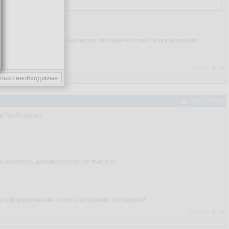
домление всем пользователям, которые состоят в организации
Рейтинг:
0
/
0
#40131659
 Notifications
льзователь добавился после event-а)
вки (формирования списка отправки) сообщений
Рейтинг:
0
/
0