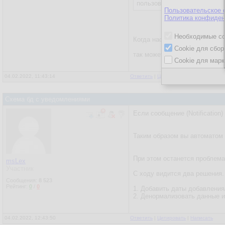
пользователями организации
Пользовательское 
Политика конфиден
Необходимые co
Когда наступает дата событи
Cookie для сбор
так может точнее будет
Cookie для марк
04.02.2022, 11:43:14
Ответить
|
Цитировать
|
Написать
Схема бд с уведомлениями
Если сообщение (Notification)
Таким образом вы автоматом 
При этом останется проблема
msLex
Участник
С ходу видится два решения.
Сообщения:
8 523
Рейтинг:
0
/
0
1. Добавить даты добавлени
2. Денормализовать данные и
04.02.2022, 12:43:50
Ответить
|
Цитировать
|
Написать