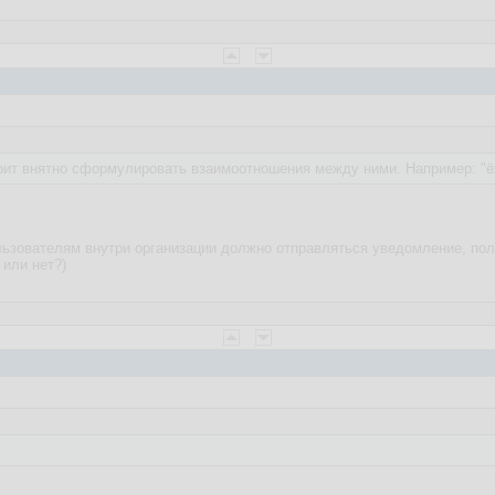
тоит внятно сформулировать взаимоотношения между ними. Например: "ё
льзователям внутри организации должно отправляться уведомление, по
 или нет?)