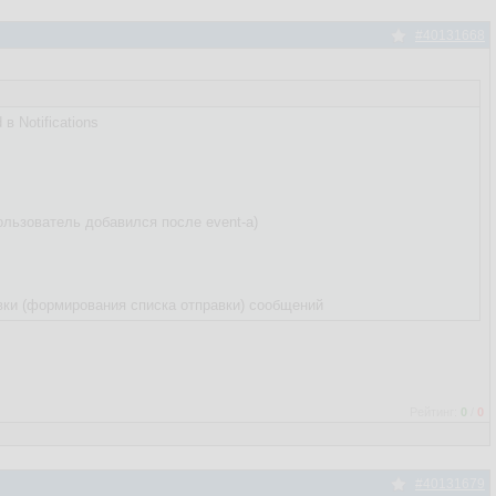
#40131668
в Notifications
ользователь добавился после event-а)
авки (формирования списка отправки) сообщений
Рейтинг:
0
/
0
#40131679