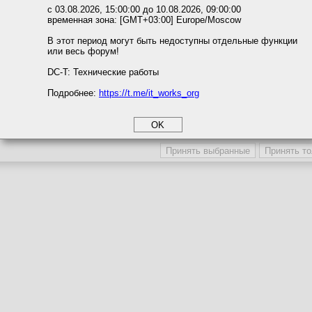
ожете выбрать по своему усмотрению.
с 03.08.2026, 15:00:00 до 10.08.2026, 09:00:00
временная зона: [GMT+03:00] Europe/Moscow
м ссылкам мы можете ознакомиться с действующим на сайте пользова
ort Builde 3.0
итикой конфиденциальности.
В этот период могут быть недоступны отдельные функции
или весь форум!
соглашение
циальности
DC-T: Технические работы
Подробнее:
https://t.me/it_works_org
okie
а статистики
етинга и рекламы