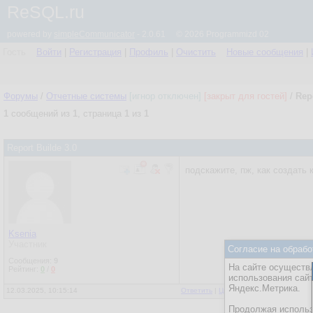
ReSQL.ru
powered by
simpleCommunicator
- 2.0.61 © 2026 Programmizd 02
Гость
Войти
|
Регистрация
|
Профиль
|
Очистить
Новые сообщения
|
Форумы
/
Отчетные системы
[игнор отключен]
[закрыт для гостей]
/
Rep
1
сообщений из
1
, страница
1
из
1
Report Builde 3.0
подскажите, пж, как создать 
Ksenia
Участник
Согласие на обрабо
Сообщения:
9
На сайте осуществл
Рейтинг:
0
/
0
использования сай
Яндекс.Метрика.
12.03.2025, 10:15:14
Ответить
|
Цитировать
|
Написать
Продолжая использо