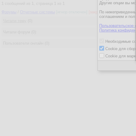
Другие опции вы м
1
сообщений из
1
, страница
1
из
1
Форумы
/
Отчетные системы
[игнор отключен]
[закрыт для гостей]
По нижеприведенны
/
Rep
соглашением и пол
Читали тему
(0):
Пользовательское 
Политика конфиден
Читали форум (0):
Необходимые co
Пользователи онлайн (0):
Cookie для сбор
Cookie для марк