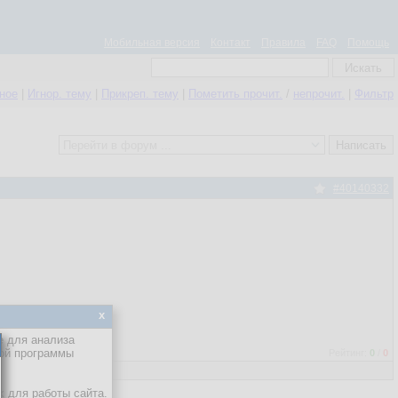
Мобильная версия
Контакт
Правила
FAQ
Помощь
нное
|
Игнор. тему
|
Прикреп. тему
|
Пометить прочит.
/
непрочит.
|
Фильтр
#40140332
x
е для анализа
кой программы
Рейтинг:
0
/
0
х для работы сайта.