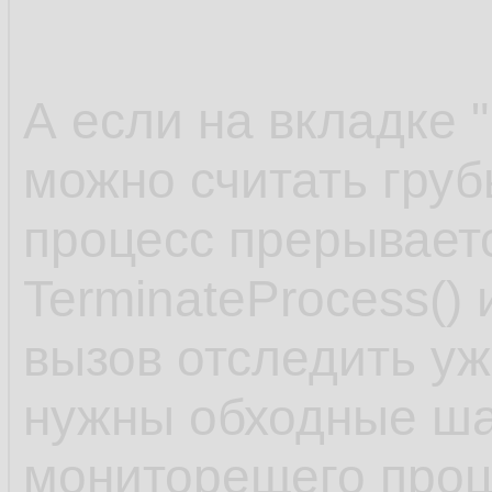
А если на вкладке "п
можно считать гру
процесс прерывает
TerminateProcess() 
вызов отследить у
нужны обходные шаг
мониторещего проц