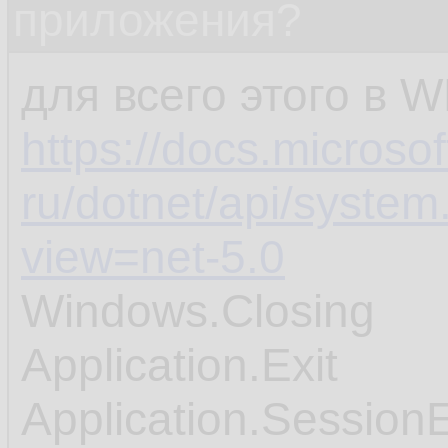
приложения?
для всего этого в 
https://docs.microsof
ru/dotnet/api/system
view=net-5.0
Windows.Closing
Application.Exit
Application.Session