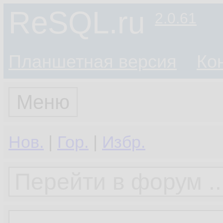
ReSQL.ru
2.0.61
Планшетная версия
Ко
Меню
Нов.
|
Гор.
|
Избр.