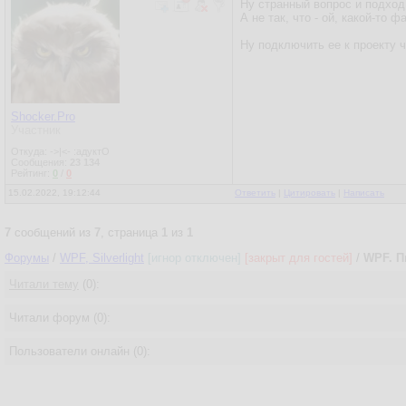
Ну странный вопрос и подход,
А не так, что - ой, какой-то 
Ну подключить ее к проекту ч
Shocker.Pro
Участник
Откуда: ->|<- :адуктО
Сообщения:
23 134
Рейтинг:
0
/
0
15.02.2022, 19:12:44
Ответить
|
Цитировать
|
Написать
7
сообщений из
7
, страница
1
из
1
Форумы
/
WPF, Silverlight
[игнор отключен]
[закрыт для гостей]
/
WPF. П
Читали тему
(0):
Читали форум (0):
Пользователи онлайн (0):