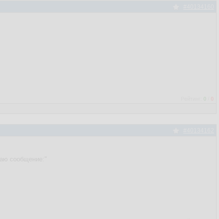
#40134160
Рейтинг:
0
/
0
#40134162
чаю сообщение:"