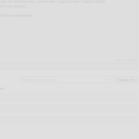
ацию на библиотеку, лицензию, подключают через Nuget.
wpf-контролов...
tBrowser например
Рейтинг:
0
/
0
е: