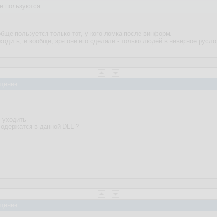
е пользуются
бще пользуется только тот, у кого ломка после винформ.
ходить, и вообще, зря они его сделали - только людей в неверное русло
щение:
о уходить
содержатся в данной DLL ?
щение: