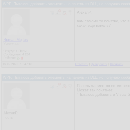
WPF. Пытаюсь добавить элементы на панель из DLL, но получаю сооб
AlexanP,
вам самому то понятно, что 
какая еще панель?
Roman Mejtes
Участник
Откуда: г. Пермь
Сообщения:
4 264
Рейтинг:
0
/
0
15.02.2022, 10:47:48
Ответить
|
Цитировать
|
Написать
WPF. Пытаюсь добавить элементы на панель из DLL, но получаю сооб
Панель элементов естествен
Может так понятнее:
"Пытаюсь добавить в Visual 
AlexanP
Гость