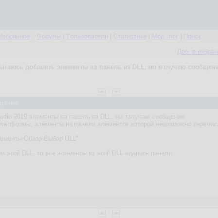
Избранное
Форумы
|
Пользователи
|
Статистика
|
Мод. лог
|
Поиск
Доб. в избра
ытаюсь добавить элементы на панель из DLL, но получаю сообщени
щение:
tudio 2019 элементы на панель из DLL, но получаю сообщение:
платформы, элементы на панели элементов которой невозможно перечис
лементы-Обзор-Выбор DLL".
м этой DLL, то все элементы из этой DLL видны в панели.