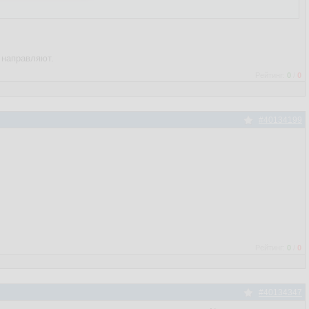
 направляют.
Рейтинг:
0
/
0
#40134199
Рейтинг:
0
/
0
#40134347