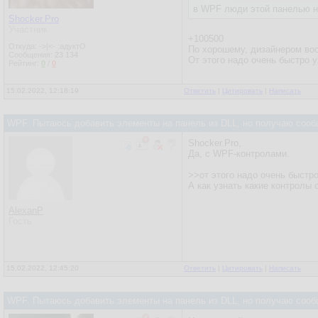
в WPF люди этой панелью н
Shocker.Pro
Участник
+100500
Откуда: ->|<- :адуктО
По хорошему, дизайнером воо
Сообщения:
23 134
От этого надо очень быстро у
Рейтинг:
0
/
0
15.02.2022, 12:18:19
Ответить
|
Цитировать
|
Написать
WPF. Пытаюсь добавить элементы на панель из DLL, но получаю сооб
Shocker.Pro,
Да, с WPF-контролами.
>>от этого надо очень быстр
А как узнать какие контролы 
AlexanP
Гость
15.02.2022, 12:45:20
Ответить
|
Цитировать
|
Написать
WPF. Пытаюсь добавить элементы на панель из DLL, но получаю сооб