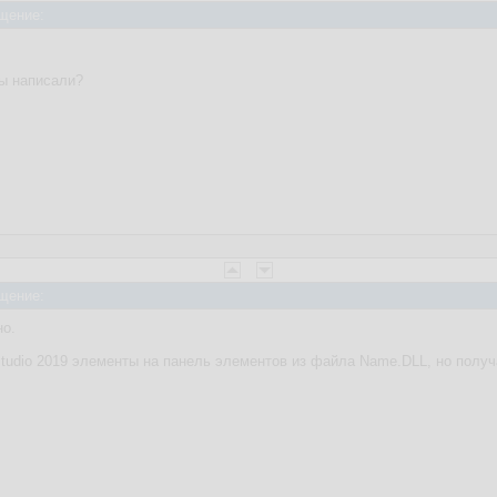
щение:
вы написали?
щение:
но.
Studio 2019 элементы на панель элементов из файла Name.DLL, но полу