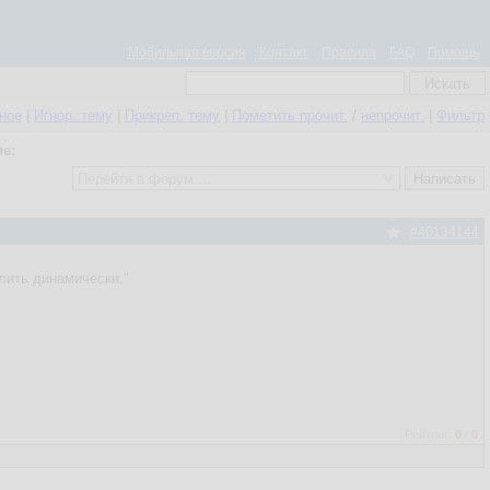
Мобильная версия
Контакт
Правила
FAQ
Помощь
нное
|
Игнор. тему
|
Прикреп. тему
|
Пометить прочит.
/
непрочит.
|
Фильтр
е:
#40134144
лить динамически."
Рейтинг:
0
/
0