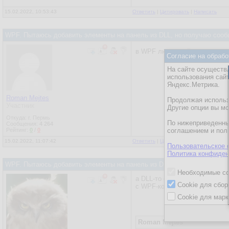
15.02.2022, 10:53:43
Ответить
|
Цитировать
|
Написать
WPF. Пытаюсь добавить элементы на панель из DLL, но получаю сооб
в WPF люди этой панелью не 
Согласие на обрабо
На сайте осуществл
использования сай
Яндекс.Метрика.
Roman Mejtes
Продолжая использо
Участник
Другие опции вы м
Откуда: г. Пермь
По нижеприведенны
Сообщения:
4 264
Рейтинг:
0
/
0
соглашением и пол
15.02.2022, 11:07:42
Ответить
|
Цитировать
|
Написать
Пользовательское 
Политика конфиден
WPF. Пытаюсь добавить элементы на панель из DLL, но получаю сооб
Необходимые co
а DLL-то с чем?
Cookie для сбор
с WPF-контролами?
Cookie для марк
Roman Mejtes