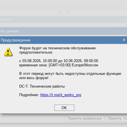
щение:
пользуются, по крайней мере всех, кого я знаю и кто связан с WPF
тку данных
яется обработка файлов cookie, необходимых для работы сайта, а такж
x
Предупреждение
та и улучшения предоставляемых сервисов с использованием метричес
Форум будет на техническом обслуживании
предположительно
вать сайт, вы даёте согласие на обработку файлов cookie, необходимы
ожете выбрать по своему усмотрению.
с 03.08.2026, 15:00:00 до 10.08.2026, 09:00:00
временная зона: [GMT+03:00] Europe/Moscow
м ссылкам мы можете ознакомиться с действующим на сайте пользова
итикой конфиденциальности.
В этот период могут быть недоступны отдельные функции
или весь форум!
соглашение
циальности
DC-T: Технические работы
щение:
Подробнее:
https://t.me/it_works_org
okie
а статистики
етинга и рекламы