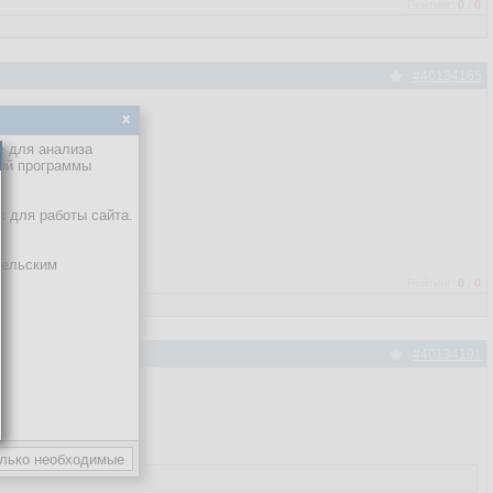
Рейтинг:
0
/
0
#40134165
x
е для анализа
кой программы
х для работы сайта.
тельским
Рейтинг:
0
/
0
#40134191