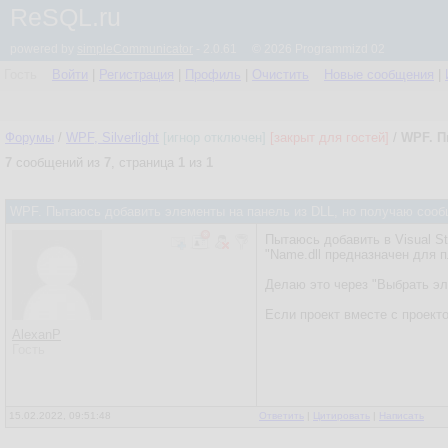
ReSQL.ru
powered by
simpleCommunicator
- 2.0.61 © 2026 Programmizd 02
Гость
Войти
|
Регистрация
|
Профиль
|
Очистить
Новые сообщения
|
Форумы
/
WPF, Silverlight
[игнор отключен]
[закрыт для гостей]
/
WPF. П
7
сообщений из
7
, страница
1
из
1
WPF. Пытаюсь добавить элементы на панель из DLL, но получаю сооб
Пытаюсь добавить в Visual S
"Name.dll предназначен для 
Делаю это через "Выбрать э
Если проект вместе с проекто
AlexanP
Гость
15.02.2022, 09:51:48
Ответить
|
Цитировать
|
Написать