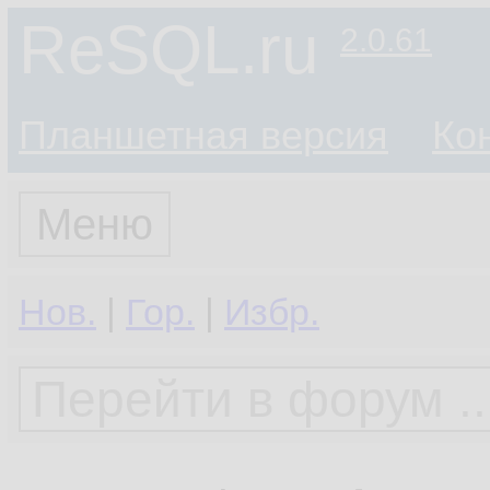
ReSQL.ru
2.0.61
Планшетная версия
Ко
Меню
Нов.
|
Гор.
|
Избр.