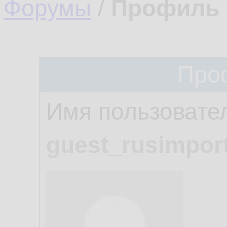
Форумы
/
Профиль 
Про
Имя пользовате
guest_rusimpor