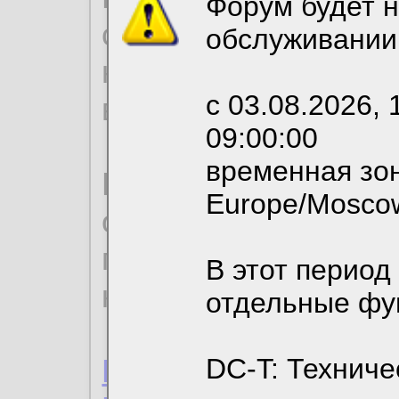
Форум будет н
согласие на обрабо
обслуживании
необходимых для р
с 03.08.2026, 
вы можете выбрать
09:00:00
временная зон
По нижеприведенн
Europe/Mosco
ознакомиться с де
пользовательским 
В этот период
конфиденциальност
отдельные фу
Пользовательское 
DC-T: Техниче