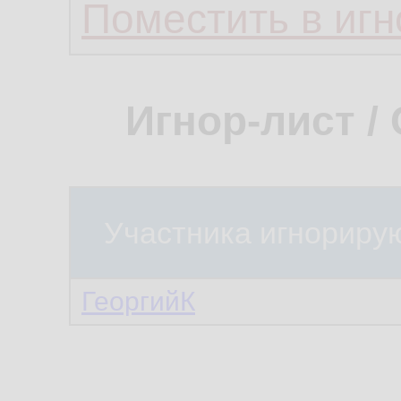
Поместить в игн
Игнор-лист /
Участника игнориру
ГеоргийК