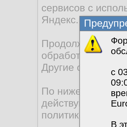
сервисов с испо
Яндекс.Метрика.
Предупр
Фор
Продолжая исполь
обс
обработку файлов
Статус:
Другие опции вы 
с 0
Гость
09:
По нижеприведен
вре
Посл. ак
действующим на 
Eur
политикой конфи
Действи
В э