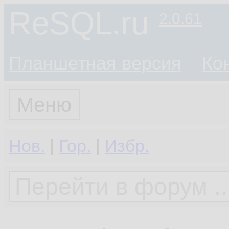
ReSQL.ru
2.0.61
Планшетная версия
Ко
Меню
Нов.
|
Гор.
|
Избр.