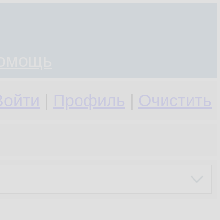
омощь
Войти
|
Профиль
|
Очистить