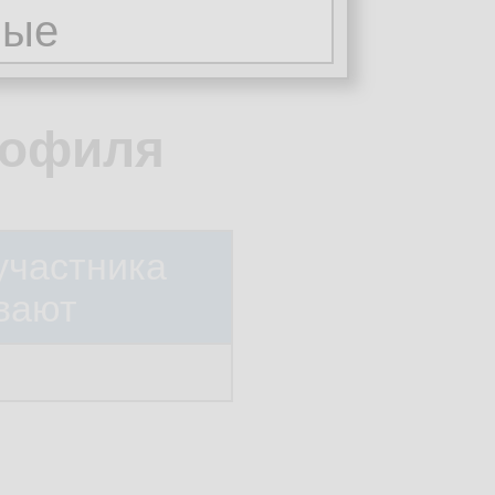
рофиля
участника
вают