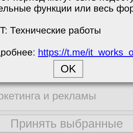
ельные функции или весь фо
е соглашение
енциальности
T: Технические работы
тора
робнее:
https://t.me/it_works_
cookie
частием автора
ора статистики
ие сообщения автор
ие темы автора
ркетинга и рекламы
ие вложения автора