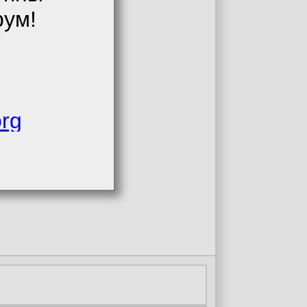
рум!
org
а