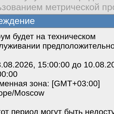
льзованием метрической п
еждение
ум будет на техническом
зовать сайт, вы даёте сог
луживании предположительн
 cookie, необходимых для
можете выбрать по своему
3.08.2026, 15:00:00 до 10.08.2
00:00
ным ссылкам мы можете о
менная зона: [GMT+03:00]
тивность:
Никогда
сайте пользовательским с
ope/Moscow
денциальности.
я:
тот период могут быть недост