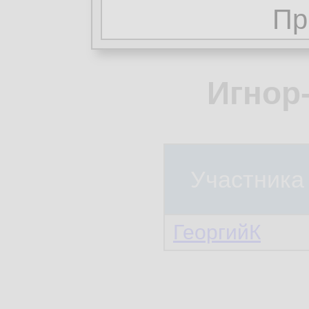
Поместит
Игнор
Участника
ГеоргийК