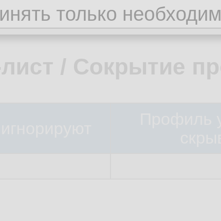
ь в игнор-лист
-лист / Сокрытие п
Профиль 
 игнорируют
скры