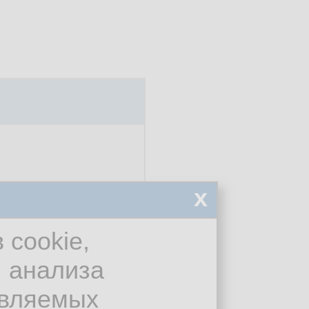
x
 cookie,
я анализа
авляемых