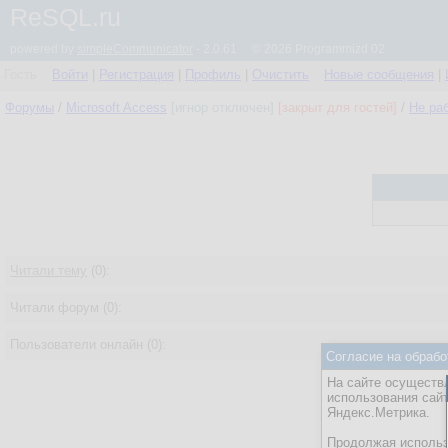
ReSQL.ru
powered by
simpleCommunicator
- 2.0.61 © 2026 Programmizd 02
Гость
Войти
|
Регистрация
|
Профиль
|
Очистить
Новые сообщения
|
Форумы
/
Microsoft Access
[игнор отключен]
[закрыт для гостей]
/
Не ра
Читали тему
(0):
Читали форум (0):
Пользователи онлайн (0):
Согласие на обрабо
На сайте осуществл
использования сай
Яндекс.Метрика.
Продолжая использо