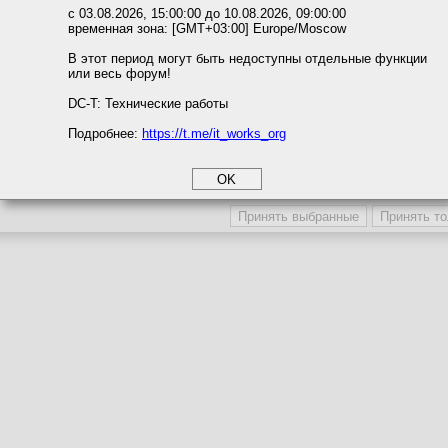
ожете выбрать по своему усмотрению.
с 03.08.2026, 15:00:00 до 10.08.2026, 09:00:00
временная зона: [GMT+03:00] Europe/Moscow
м ссылкам мы можете ознакомиться с действующим на сайте пользова
итикой конфиденциальности.
В этот период могут быть недоступны отдельные функции
или весь форум!
соглашение
циальности
DC-T: Технические работы
Подробнее:
https://t.me/it_works_org
okie
а статистики
етинга и рекламы