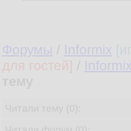
Форумы
/
Informix
[и
для гостей]
/
Informi
тему
Читали тему (0):
Читали форум (0):