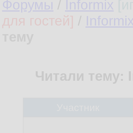
Форумы
/
Informix
[и
для гостей]
/
Informi
тему
Читали тему: I
Участник