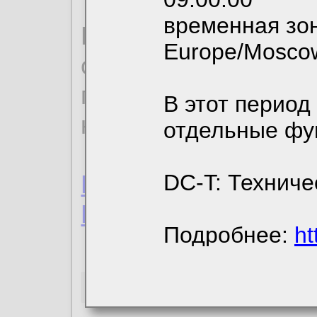
временная зон
По нижеприведенн
Europe/Mosco
ознакомиться с де
пользовательским 
В этот период
конфиденциальност
отдельные фу
Пользовательское 
DC-T: Техниче
Политика конфиде
Подробнее:
ht
Необходимые co