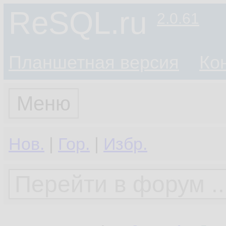
ReSQL.ru
2.0.61
Планшетная версия
Ко
Меню
Нов.
|
Гор.
|
Избр.