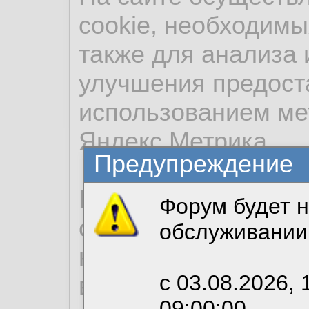
cookie, необходимы
также для анализа 
улучшения предост
использованием ме
Яндекс.Метрика.
Предупреждение
Продолжая использо
Форум будет н
согласие на обрабо
обслуживании
необходимых для р
с 03.08.2026, 
вы можете выбрать
09:00:00