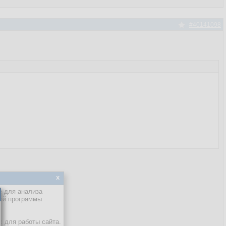
#40141098
x
е для анализа
кой программы
х для работы сайта.