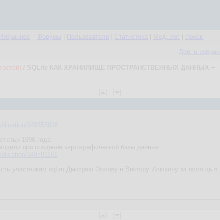
Избранное
Форумы
|
Пользователи
|
Статистика
|
Мод. лог
|
Поиск
Доб. в избра
гостей]
/
SQLite КАК ХРАНИЛИЩЕ ПРОСТРАНСТВЕННЫХ ДАННЫХ +
ublication/348558938
статьи 1996 года
модели при создании картографической базы данных
ublication/348781161
ть участникам sql.ru Дмитрию Орлову и Виктору Илюхину за помощь в 