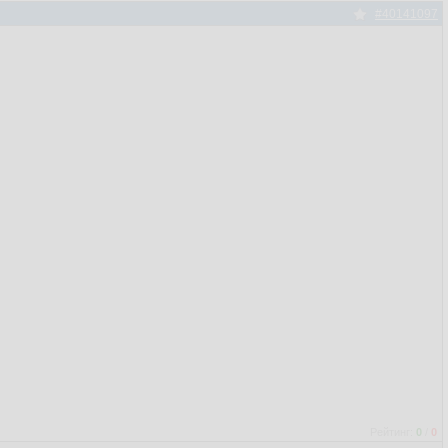
#40141097
Рейтинг:
0
/
0