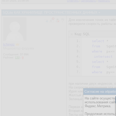
05.07.2025, 21:06:54
Ответить
|
Цитировать
|
Написать
SQLite КАК ХРАНИЛИЩЕ ПРОСТРАНСТВЕННЫХ ДАННЫХ +
Для извлечения точек из таб
проверили скорость работы з
Код: SQL
1.
select
 *

tchingiz
2.
from
   SgmSt
Модератор форума
3.
where
  px<=
Сообщения:
37 094
4.
intersect
Рейтинг:
132
/
0
5.
select
 *

6.
from
   SgmSt
7.
where
  py<=
при наличии двух индексов, о
На скорости извлечения эта и
Идея накрылась медным тазо
Согласие на обрабо
Желтый график -- это скорос
На сайте осуществл
Зеленый график -- это скорос
использования сай
Яндекс.Метрика.
Первая картинка -- это площ
Вторая картинка -- все площа
Продолжая использо
Тесты на питоне писал и вып