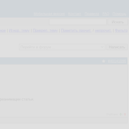
Мобильная версия
Контакт
Правила
FAQ
Помощь
нное
|
Игнор. тему
|
Прикреп. тему
|
Пометить прочит.
/
непрочит.
|
Фильтр
#40141096
реанимации статьи.
Рейтинг:
0
/
0