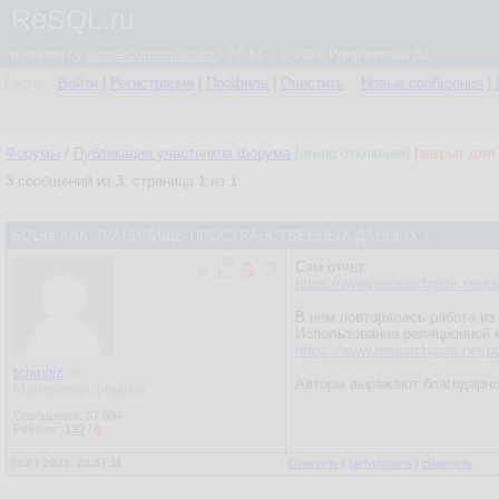
ReSQL.ru
powered by
simpleCommunicator
- 2.0.61 © 2026 Programmizd 02
Гость
Войти
|
Регистрация
|
Профиль
|
Очистить
Новые сообщения
|
Форумы
/
Публикации участников форума
[игнор отключен]
[закрыт для 
3
сообщений из
3
, страница
1
из
1
SQLite КАК ХРАНИЛИЩЕ ПРОСТРАНСТВЕННЫХ ДАННЫХ +
Сам отчет :
https://www.researchgate.net/p
В нем повторялась работа из 
Использование реляционной 
https://www.researchgate.net/p
tchingiz
Авторы выражают благодарнос
Модератор форума
Сообщения:
37 094
Рейтинг:
132
/
0
05.07.2025, 20:57:11
Ответить
|
Цитировать
|
Написать