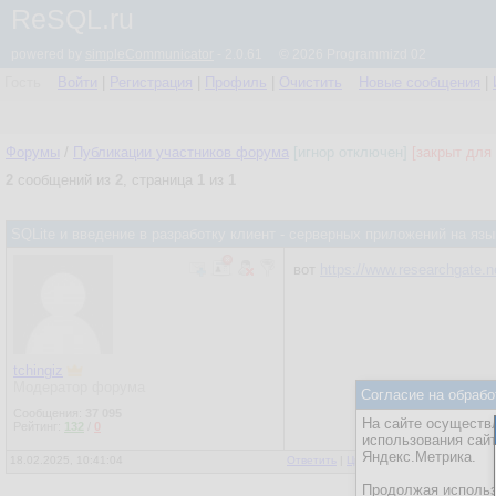
ReSQL.ru
powered by
simpleCommunicator
- 2.0.61 © 2026 Programmizd 02
Гость
Войти
|
Регистрация
|
Профиль
|
Очистить
Новые сообщения
|
Форумы
/
Публикации участников форума
[игнор отключен]
[закрыт для 
2
сообщений из
2
, страница
1
из
1
SQLite и введение в разработку клиент - серверных приложений на язы
вот
https://www.researchgate.n
tchingiz
Модератор форума
Согласие на обрабо
Сообщения:
37 095
На сайте осуществл
Рейтинг:
132
/
0
использования сай
Яндекс.Метрика.
18.02.2025, 10:41:04
Ответить
|
Цитировать
|
Написать
Продолжая использо