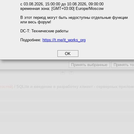
ожете выбрать по своему усмотрению.
ке C#
с 03.08.2026, 15:00:00 до 10.08.2026, 09:00:00
временная зона: [GMT+03:00] Europe/Moscow
м ссылкам мы можете ознакомиться с действующим на сайте пользова
екоторых разделов документации SQLite, в частности, Уникальные особ
итикой конфиденциальности.
AIN QUERY PLAN.
В этот период могут быть недоступны отдельные функции
нялся под чутким руководством
или весь форум!
соглашение
циальности
понял и испортил его поправки)
DC-T: Технические работы
Подробнее:
https://t.me/it_works_org
okie
а статистики
етинга и рекламы
гостей]
/
SQLite и введение в разработку клиент - серверных прилож