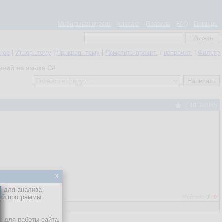
Мобильная версия
Контакт
Правила
FAQ
Помощь
нное
|
Игнор. тему
|
Прикреп. тему
|
Пометить прочит.
/
непрочит.
|
Фильтр
ений на языке C#
#40140085
x
е для анализа
кой программы
Рейтинг:
0
/
0
х для работы сайта.