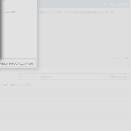
#40140086
тельским
енности и подводные камни SQLite; Использование индексов на
Рейтинг:
0
/
0
ений на языке C#