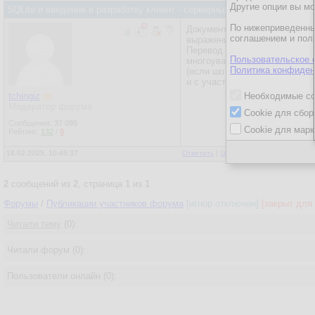
Другие опции вы м
SQLite и введение в разработку клиент - серверных приложений на язы
По нижеприведенны
Документ содержит перевод н
соглашением и пол
выражениях; Оператор EXPL
Перевод документации выпол
Пользовательское 
многоуважаемого
White Owl
Политика конфиден
(если шо не так, то это я не 
и с участием
Dima T
tchingiz
Необходимые co
Модератор форума
Cookie для сбор
Сообщения:
37 095
Cookie для марк
Рейтинг:
132
/
0
18.02.2025, 10:46:37
Ответить
|
Цитировать
|
Написать
2
сообщений из
2
, страница
1
из
1
Форумы
/
Публикации участников форума
[игнор отключен]
[закрыт для 
Читали тему
(0):
Читали форум (0):
Пользователи онлайн (0):