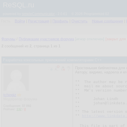
ReSQL.ru
powered by
simpleCommunicator
- 2.0.61 © 2026 Programmizd 02
Гость
Войти
|
Регистрация
|
Профиль
|
Очистить
Новые сообщения
|
Форумы
/
Публикации участников форума
[игнор отключен]
[закрыт для 
2
сообщений из
2
, страница
1
из
1
Разработка консольных приложений компиляторами С++
Простенькая библиотека для 
Автору, видимо, надоела и ег
**  The author may be r
**  mail me about sourc
**  MW's version number
tchingiz
**

Модератор форума
**      Johan Lindh

**      johan@linkdata.
Сообщения:
37 092
**

Рейтинг:
132
/
0
** The latest version o
** 
http://www.linkdata
  This file is part of MEMWATCH.
