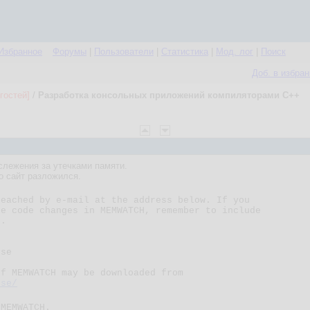
Избранное
Форумы
|
Пользователи
|
Статистика
|
Мод. лог
|
Поиск
Доб. в избра
гостей]
/
Разработка консольных приложений компиляторами С++
слежения за утечками памяти.
о сайт разложился.
eached by e-mail at the address below. If you

e code changes in MEMWATCH, remember to include

.

se

f MEMWATCH may be downloaded from

.se/