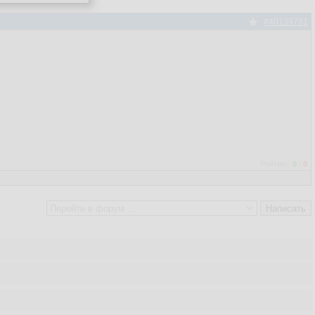
#40139781
Рейтинг:
0
/
0