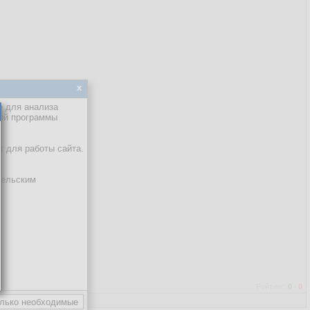
x
е для анализа
кой программы
 это не возможно.
х для работы сайта.
тельским
Рейтинг:
0
/
0