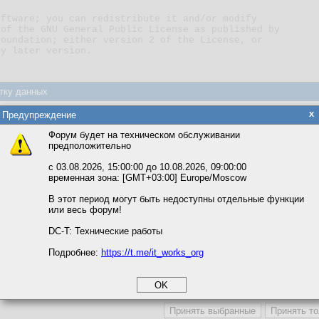
any later version.
тку данных
лежения за утечками памяти
торы С++ и разработка консольных приложений (Часть 1)
яется обработка файлов cookie, необходимых для работы сайта, а такж
x
Предупреждение
та и улучшения предоставляемых сервисов с использованием метричес
ть Vlagrind для компилятора из Cygwin и/или MinGW, но сообщили, что
Форум будет на техническом обслуживании
.
предположительно
вать сайт, вы даёте согласие на обработку файлов cookie, необходимы
ожете выбрать по своему усмотрению.
с 03.08.2026, 15:00:00 до 10.08.2026, 09:00:00
временная зона: [GMT+03:00] Europe/Moscow
м ссылкам мы можете ознакомиться с действующим на сайте пользова
итикой конфиденциальности.
В этот период могут быть недоступны отдельные функции
или весь форум!
соглашение
циальности
DC-T: Технические работы
Подробнее:
https://t.me/it_works_org
okie
а статистики
етинга и рекламы
ngiz