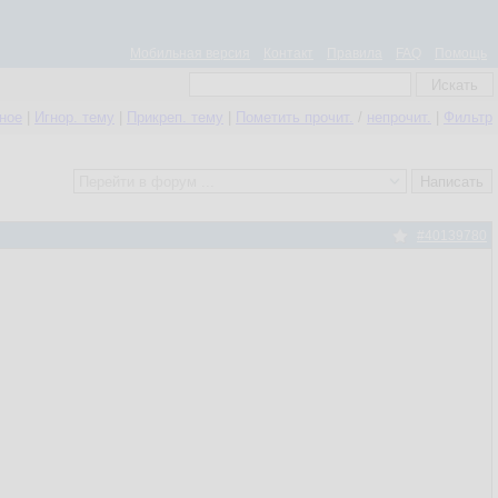
Мобильная версия
Контакт
Правила
FAQ
Помощь
нное
|
Игнор. тему
|
Прикреп. тему
|
Пометить прочит.
/
непрочит.
|
Фильтр
#40139780