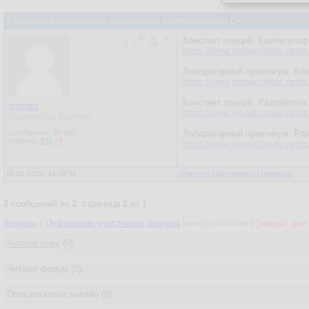
Разработка консольных приложений компиляторами С++
Конспект лекций: Компилятор
https://www.researchgate.net/p
Лабораторный практикум: Ком
https://www.researchgate.net/p
Конспект лекций: Разработка
tchingiz
https://www.researchgate.net/p
Модератор форума
Сообщения:
37 092
Лабораторный практикум: Раз
Рейтинг:
132
/
0
https://www.researchgate.net/p
28.01.2025, 14:19:51
Ответить
|
Цитировать
|
Написать
2
сообщений из
2
, страница
1
из
1
Форумы
/
Публикации участников форума
[игнор отключен]
[закрыт для 
Читали тему
(0):
Читали форум (0):
Пользователи онлайн (0):