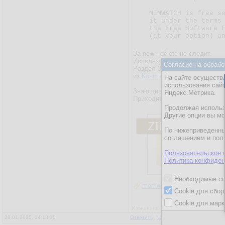
    MEMWATCH is free software; you can redistribute it and/or modify

    it under the terms of the GNU General Public License as published by

    the Free Software Foundation; either version 2 of the License, or

    (at your option) 
За new - delete не следит.
Используется для обучения.
Согласие на обрабо
Раздел 3.8.5 Средства для с
из
Конспект лекций: Компиля
На сайте осуществл
использования сай
Знающие люди обещали показа
Яндекс.Метрика.
Приходится эту использовать
Продолжая использо
Другие опции вы м
По нижеприведенны
соглашением и пол
Пользовательское 
Политика конфиден
Необходимые co
memwatch_aa.zip
Cookie для сбор
Cookie для марк
Изменено: 28.01.2025, 14:22:02 - tchi
28.01.2025, 14:13:10
Ответить
|
Цитировать
|
Написать