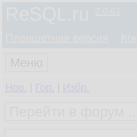
ReSQL.ru
2.0.61
Планшетная версия
Ко
Меню
Нов.
|
Гор.
|
Избр.