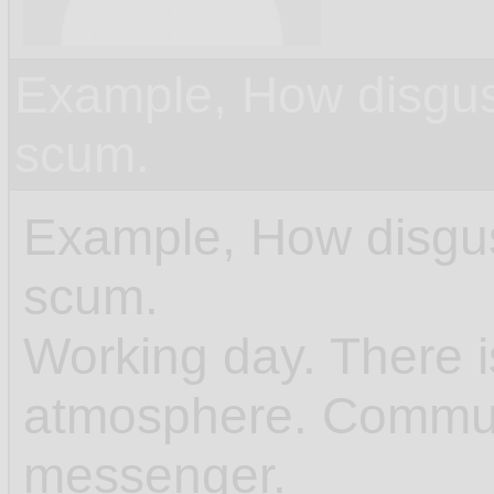
Example, How disgus
scum.
Example, How disgus
scum.
Working day. There 
atmosphere. Communi
messenger.