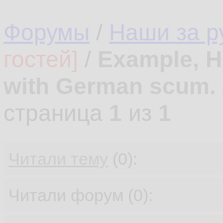
Форумы
/
Наши за 
гостей]
/
Example, H
with German scum.
страница
1
из
1
Читали тему
(0):
Читали форум (0):