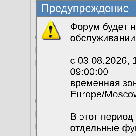
Предупреждение
Продолжая использо
Форум будет н
согласие на обрабо
обслуживании
необходимых для р
с 03.08.2026, 
вы можете выбрать
09:00:00
временная зон
По нижеприведенн
Europe/Mosco
ознакомиться с де
пользовательским 
В этот период
конфиденциальност
отдельные фу