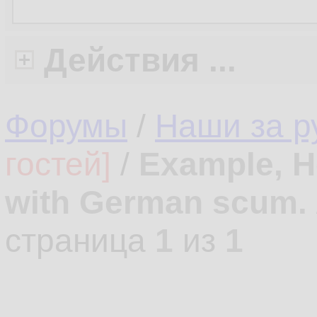
Действия ...
Форумы
/
Наши за 
гостей]
/
Example, H
with German scum.
страница
1
из
1