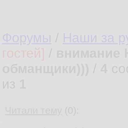
Форумы
/
Наши за 
гостей]
/
внимание 
обманщики)))
/
4
со
из
1
Читали тему
(0):