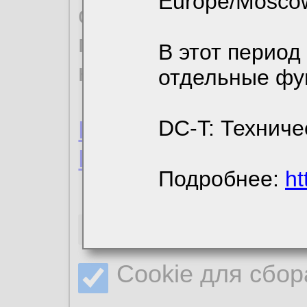
Europe/Mosco
ознакомиться с де
пользовательским 
В этот период
конфиденциальност
отдельные фу
Пользовательское 
DC-T: Техниче
Политика конфиде
Подробнее:
ht
Необходимые co
Cookie для сбор