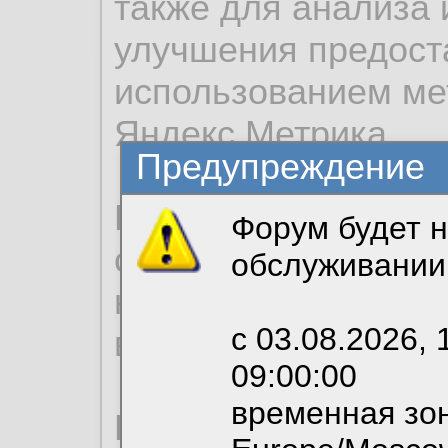
также для анализа 
улучшения предост
использованием ме
Яндекс.Метрика.
Предупреждение
Продолжая использо
Форум будет н
согласие на обрабо
обслуживании
необходимых для р
с 03.08.2026, 
вы можете выбрать
09:00:00
временная зон
По нижеприведенн