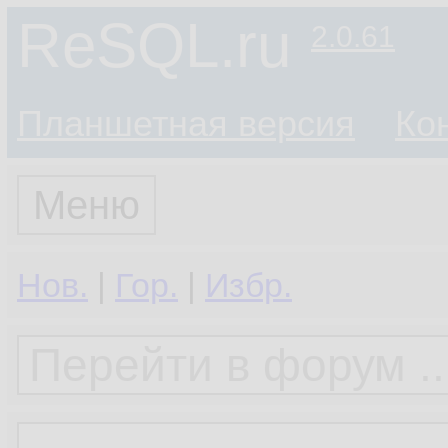
ReSQL.ru
2.0.61
Планшетная версия
Ко
Меню
Нов.
|
Гор.
|
Избр.