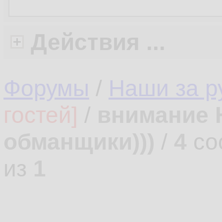
Действия ...
Форумы
/
Наши за 
гостей]
/
внимание 
обманщики)))
/
4
со
из
1