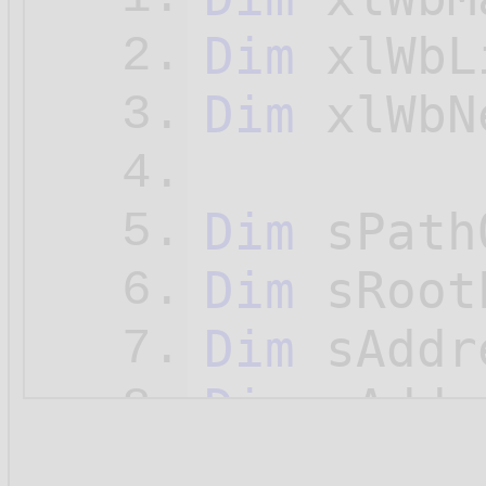
Dim
 xlWbL
2.
Dim
 xlWbN
3.
4.
Dim
 sPath
5.
Dim
 sRoot
6.
Dim
 sAddr
7.
Dim
 sAddr
8.
9.