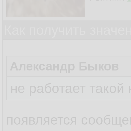
    xlWbM
18.
19.
Как получить значе
20.
21.
Александр Быков
Set
 xlWbL
22.
Set
 xlWbM
23.
не работает такой 
появляется сообще