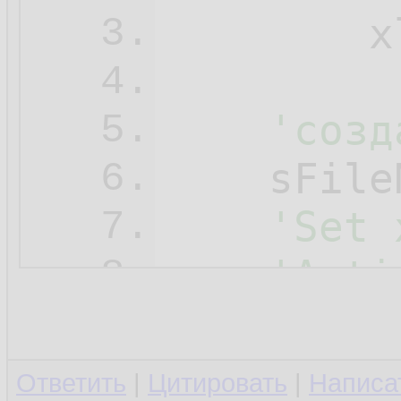
        x
3.
4.
'созд
5.
    sFile
6.
'Set 
7.
'Acti
8.
9.
    xlWbM
10.
Ответить
|
Цитировать
|
Написа