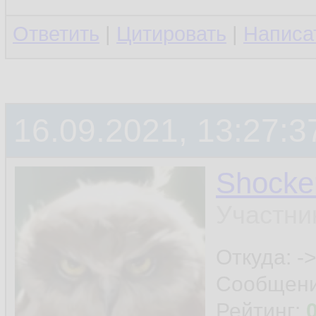
sPathObj 
10.
Ответить
|
Цитировать
|
Написа
sAddressN
11.
sAddressN
12.
16.09.2021, 13:27:3
13.
Set
14.
Shocke
Set
 xlWbM
15.
Участни
16.
Откуда: ->
Сообщен
    xlWbM
17.
Рейтинг: