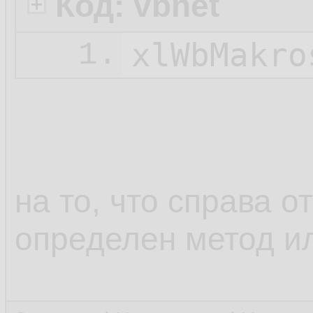
Код: vbnet
xlWbMakro
1.
на то, что справа о
определен метод ил