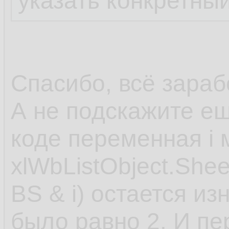
указать конкретный
Спасибо, всё зараб
А не подскажите ещ
коде переменная i 
xlWbListObject.She
BS & i) остается изн
было равно 2. И п