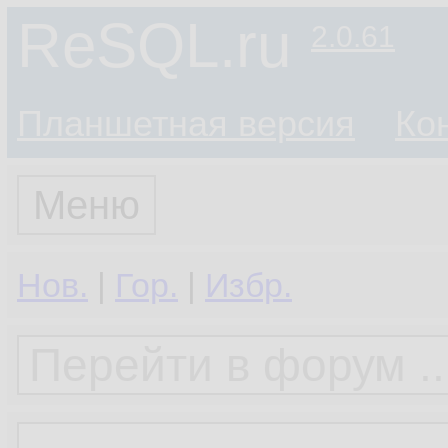
ReSQL.ru
2.0.61
Планшетная версия
Ко
Меню
Нов.
|
Гор.
|
Избр.