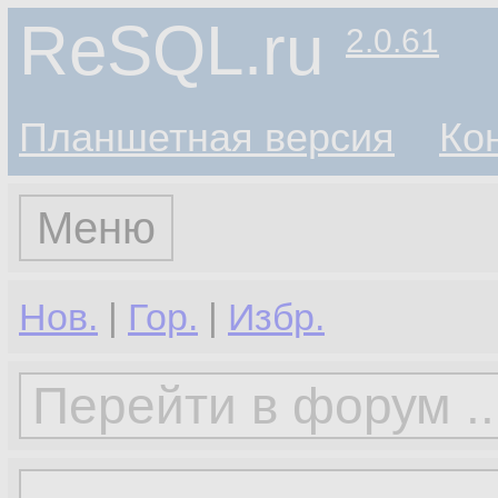
ReSQL.ru
2.0.61
Планшетная версия
Ко
Меню
Нов.
|
Гор.
|
Избр.