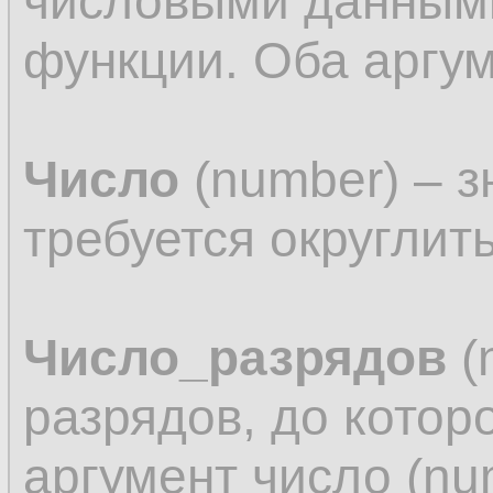
числовыми данными
функции. Оба аргу
Число
(number) – з
требуется округлить
Число_разрядов
(
разрядов, до котор
аргумент число (nu