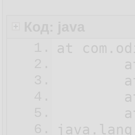
Код: java
at com.od
1.
	at sun.reflect.NativeMethodAccessorImpl.invoke0(Native Method)

2.
	
3.
	
4.
	
5.
6.