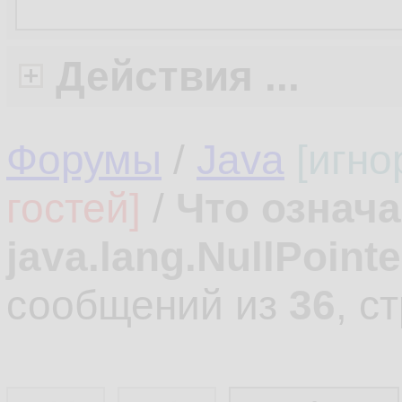
Действия ...
Форумы
/
Java
[игно
гостей]
/
Что означ
java.lang.NullPoint
сообщений из
36
, с