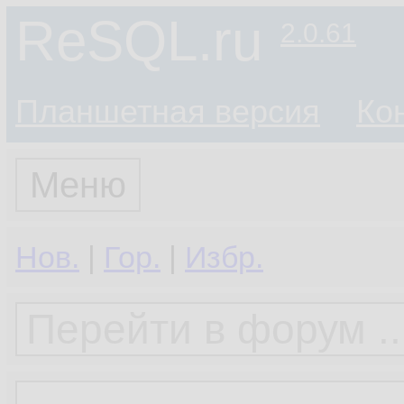
ReSQL.ru
2.0.61
Планшетная версия
Ко
Меню
Нов.
|
Гор.
|
Избр.