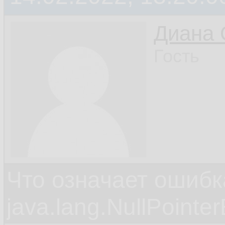
Диана 
Гость
Что означает ошибк
java.lang.NullPointe