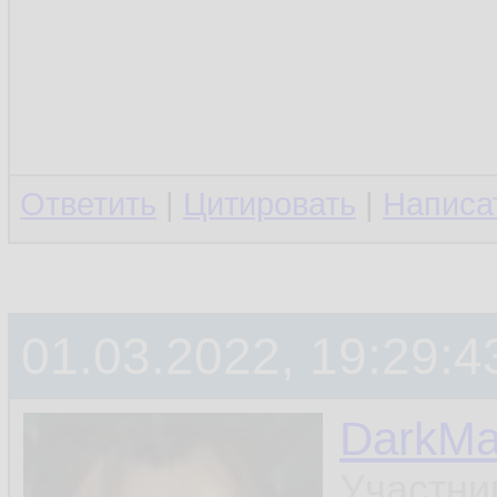
Ответить
|
Цитировать
|
Написа
01.03.2022, 19:29:4
DarkMa
Участни