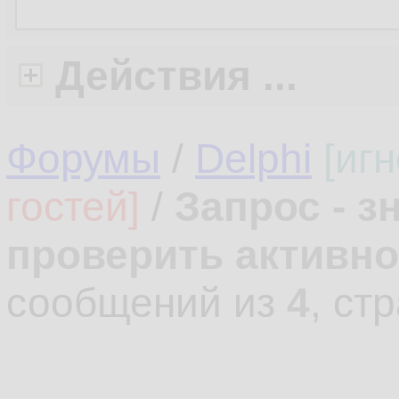
Действия ...
Форумы
/
Delphi
[иг
гостей]
/
Запрос - з
проверить активно
сообщений из
4
, ст