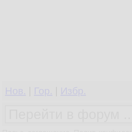
Нов.
|
Гор.
|
Избр.