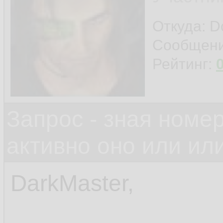
Откуда: D
Сообщен
Рейтинг:
Запрос - зная номе
активно оно или или
DarkMaster,