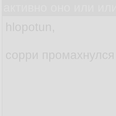
активно оно или или
hlopotun,
сорри промахнулся