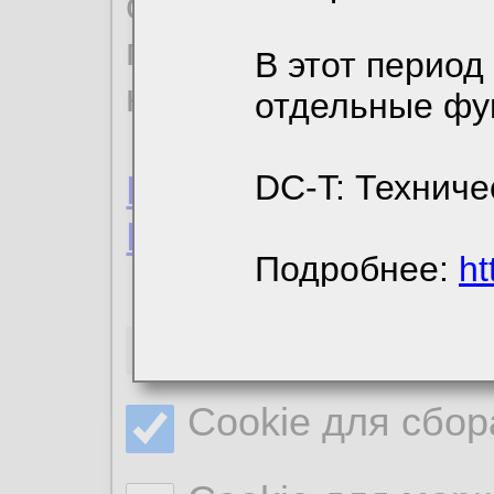
ознакомиться с де
пользовательским 
В этот период
конфиденциальност
отдельные фу
Пользовательское 
DC-T: Техниче
Политика конфиде
Подробнее:
ht
Необходимые co
Cookie для сбор