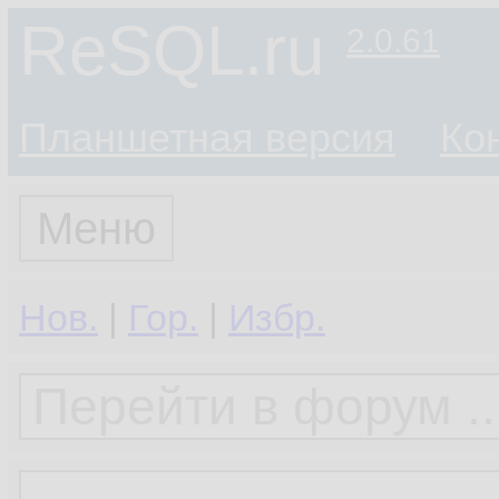
ReSQL.ru
2.0.61
Планшетная версия
Ко
Меню
Нов.
|
Гор.
|
Избр.