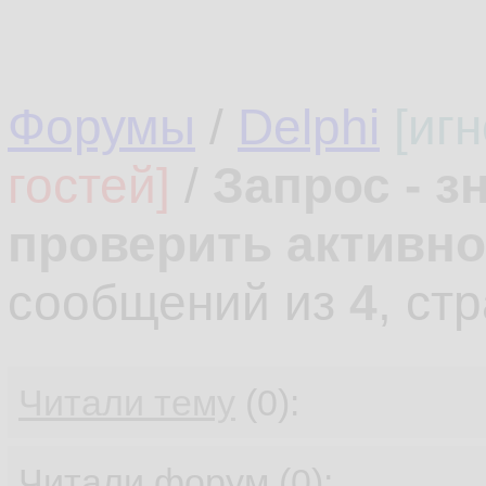
Форумы
/
Delphi
[иг
гостей]
/
Запрос - з
проверить активно
сообщений из
4
, ст
Читали тему
(0):
Читали форум (0):