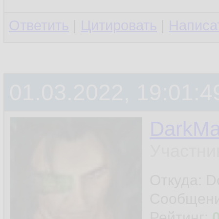
Ответить
|
Цитировать
|
Написа
01.03.2022, 19:01:4
DarkMa
Участни
Откуда: D
Сообщен
Рейтинг: