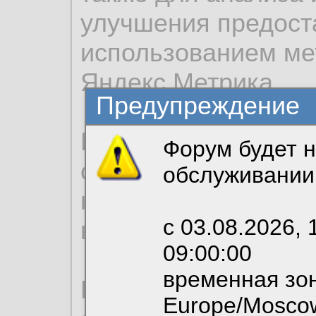
улучшения предост
использованием ме
Яндекс.Метрика.
Предупреждение
Продолжая использо
Форум будет н
согласие на обрабо
обслуживании
необходимых для р
с 03.08.2026, 
вы можете выбрать
09:00:00
временная зон
По нижеприведенн
Europe/Mosco