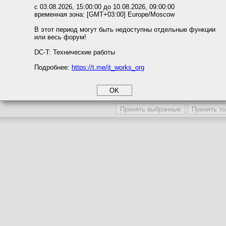
ожете выбрать по своему усмотрению.
с 03.08.2026, 15:00:00 до 10.08.2026, 09:00:00
временная зона: [GMT+03:00] Europe/Moscow
м ссылкам мы можете ознакомиться с действующим на сайте пользова
7 не видит dxstdafx.h
итикой конфиденциальности.
В этот период могут быть недоступны отдельные функции
или весь форум!
соглашение
циальности
DC-T: Технические работы
Подробнее:
https://t.me/it_works_org
okie
а статистики
етинга и рекламы