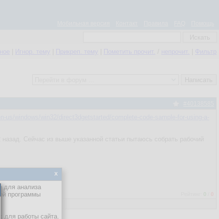
Мобильная версия
Контакт
Правила
FAQ
Помощь
нное
|
Игнор. тему
|
Прикреп. тему
|
Пометить прочит.
/
непрочит.
|
Фильтр
#40138585
/en-us/windows/win32/direct3dgetstarted/complete-code-sample-for-using-a-
12 назад. Сейчас из выше указанной статьи пытаюсь собрать рабочий
x
е для анализа
кой программы
Рейтинг:
0
/
0
х для работы сайта.