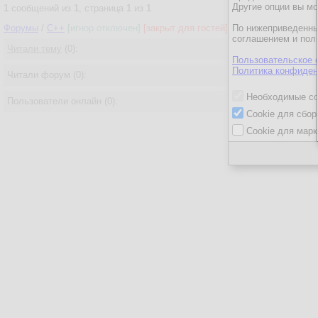
Другие опции вы м
1
сообщений из
1
, страница
1
из
1
Форумы
/
C++
[игнор отключен]
[закрыт для гостей]
/
По нижеприведенны
Visual Studio 201
соглашением и пол
Читали тему
(0):
Пользовательское 
Политика конфиден
Читали форум (0):
Необходимые co
Пользователи онлайн (0):
Cookie для сбор
Cookie для марк