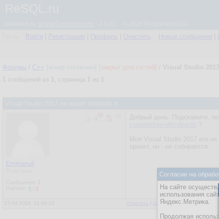
ReSQL.ru
powered by
simpleCommunicator
- 2.0.61 © 2026 Programmizd 02
Гость
Войти
|
Регистрация
|
Профиль
|
Очистить
Новые сообщения
|
Форумы
/
C++
[игнор отключен]
[закрыт для гостей]
/
Visual Studio 201
1
сообщений из
1
, страница
1
из
1
Visual Studio 2017 не видит dxstdafx.h
Добрый день. Подскажите, по
corewindow-with-directx
?
Моя Visual Studio 2017 его н
проект, но - не собирается.
Emmanuil
Участник
Согласие на обрабо
Сообщения:
1
На сайте осуществл
Рейтинг:
0
/
0
использования сай
Яндекс.Метрика.
27.04.2024, 21:44:23
Ответить
|
Цитировать
|
Написать
Продолжая использо