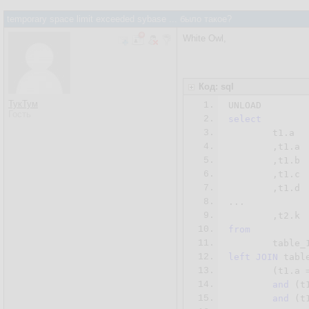
temporary space limit exceeded sybase ... было такое?
White Owl,
Код: sql
ТукТум
1.
Гость
2.
select
3.
	t1.a

4.
	,t1.a

5.
	,t1.b

6.
	,t1.c

7.
	,t1.d

8.
...

9.
10.
from
11.
12.
left
JOIN
 tabl
13.
	(t1.a = t2.a)

14.
and
 (t
15.
and
 (t