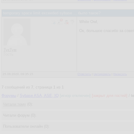
temporary space limit exceeded sybase ... было такое?
White Owl,
Ок, большое спасибо за сове
ТукТум
Гость
25.08.2020, 09:35:15
Ответить
|
Цитировать
|
Написать
7
сообщений из
7
, страница
1
из
1
Форумы
/
Sybase ASA, ASE, IQ
[игнор отключен]
[закрыт для гостей]
/
t
Читали тему
(0):
Читали форум (0):
Пользователи онлайн (0):