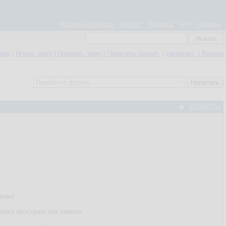
Мобильная версия
Контакт
Правила
FAQ
Помощь
нное
|
Игнор. тему
|
Прикреп. тему
|
Пометить прочит.
/
непрочит.
|
Фильтр
#39990700
eeded
нного пространства памяти.