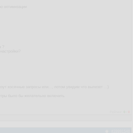
по оптимизации
а ?
 настройки?
зут косячные запросы или..., потом увидим что вылезет ...)
метры было бы желательно включить.
Рейтинг:
0
/
0
#39991548