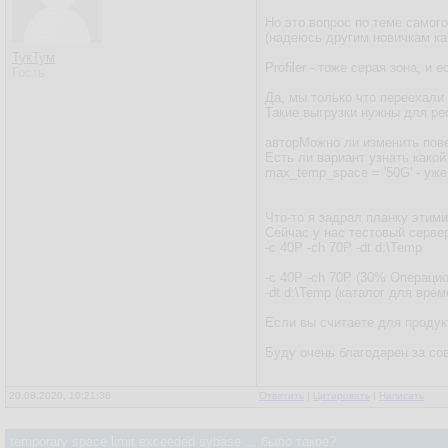
Но это вопрос по теме самог
(надеюсь другим новичкам как
ТукТум
Profiler - тоже серая зона, и 
Гость
Да, мы только что переехали
Такие выгрузки нужны для ре
авторМожно ли изменить пове
Есть ли вариант узнать како
max_temp_space = '50G' - уж
Что-то я задрал планку этим
Сейчас у нас тестовый серве
-c 40P -ch 70P -dt d:\Temp
-c 40P -ch 70P (30% Операци
-dt d:\Temp (каталог для вре
Если вы считаете для продук
Буду очень благодарен за сов
20.08.2020, 10:21:36
Ответить
|
Цитировать
|
Написать
temporary space limit exceeded sybase ... было такое?