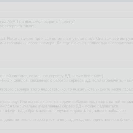
и на ASA 17 и пытаемся освоить "поляну"
ефакторинга таблиц.
oad. Искать там-же где и все остальные утилиты SA. Она вам все выгру
сами таблицы - любого размера. Да еще и скрипт полностью воспроизвод
ионной системе, остальное серверу БД, иначе все съест)
еменных файлов, связанных с работой сервера БД, если ограничить, - выл
ктового сервера этого недостаточно, то пожалуйста укажите какие пар
е серверу. Или вы еще какие-то задачи собираетесь гонять на той-же 
лучился максимально выделенный сервер БД - можно радоваться.
т - значит надо брать железо получше и давать БД памяти побольше.
то действительно второй диск, а не раздел одного единственного физиче