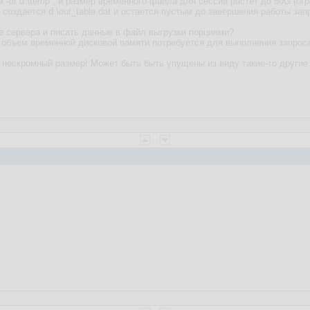
-dt d:\temp , и размер временного файла для сессии растет до 50G (огр
 создается d:\out_table.dat и остается пустым до завершения работы зап
 сервера и писать данные в файл выгрузки порциями?
й объем временной дисковой памяти потребуется для выполнения запрос
е нескромный размер! Может быть быть упущены из виду такие-то другие