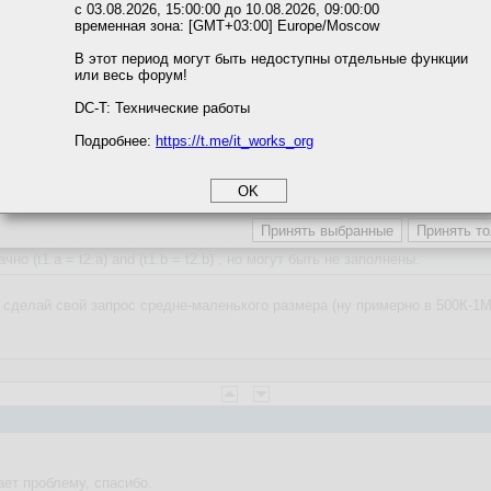
ожете выбрать по своему усмотрению.
oad это перебор. Сейчас что-то не вижу в документации, но где-то чита
с 03.08.2026, 15:00:00 до 10.08.2026, 09:00:00
временная зона: [GMT+03:00] Europe/Moscow
м ссылкам мы можете ознакомиться с действующим на сайте пользова
ужен именно unload.
итикой конфиденциальности.
В этот период могут быть недоступны отдельные функции
сделать из запроса VIEW а потом натравить на него UNLOAD MATERIALI
или весь форум!
соглашение
циальности
пользовать клиента - то либо из dbisql используй команду OUTPUT, либ
DC-T: Технические работы
 будет получать строки по мере того как сервер их создаст и у тебя в
Подробнее:
https://t.me/it_works_org
okie
емы??? Переезжаешь на другой сервер?
а статистики
етинга и рекламы
ют индексы
ачно (t1.a = t2.a) and (t1.b = t2.b) , но могут быть не заполнены.
 сделай свой запрос средне-маленького размера (ну примерно в 500К-1М
ает проблему, спасибо.