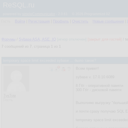
ReSQL.ru
powered by
simpleCommunicator
- 2.0.61 © 2026 Programmizd 02
Гость
Войти
|
Регистрация
|
Профиль
|
Очистить
Новые сообщения
|
Форумы
/
Sybase ASA, ASE, IQ
[игнор отключен]
[закрыт для гостей]
/
t
7
сообщений из
7
, страница
1
из
1
temporary space limit exceeded sybase ... было такое?
Всем привет!
sybase v. 17.0.10.6089
8 Гбт - оперативной памяти
300 Гбт - дисковой памяти
ТукТум
Гость
Выполняю выгрузку "большой" т
и почти сразу получаю SQL Err
temporary space limit exceed