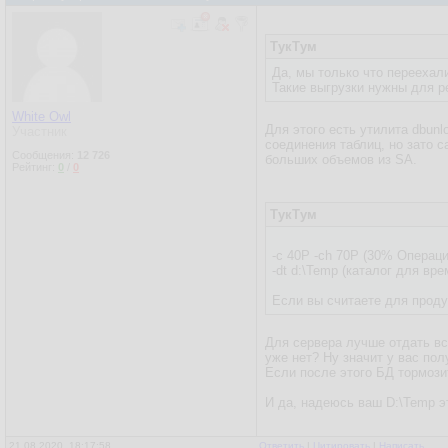
ТукТум
Да, мы только что переехал
Такие выгрузки нужны для р
White Owl
Для этого есть утилита dbunl
Участник
соединения таблиц, но зато 
Сообщения:
12 726
больших объемов из SA.
Рейтинг:
0
/
0
ТукТум
-c 40P -ch 70P (30% Операц
-dt d:\Temp (каталог для вр
Если вы считаете для проду
Для сервера лучше отдать вс
уже нет? Ну значит у вас по
Если после этого БД тормози
И да, надеюсь ваш D:\Temp э
21.08.2020, 18:17:58
Ответить
|
Цитировать
|
Написать