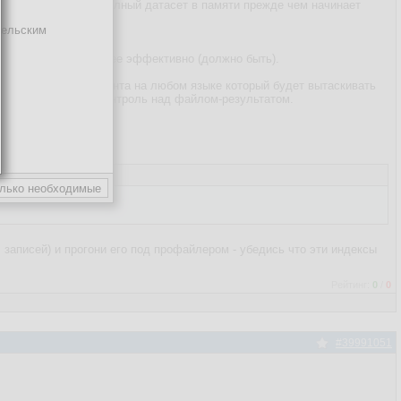
л что сервер делает полный датасет в памяти прежде чем начинает
тельским
ZED VIEW - оно более эффективно (должно быть).
о просто сделай клиента на любом языке который будет вытаскивать
ообще будет полный контроль над файлом-результатом.
 записей) и прогони его под профайлером - убедись что эти индексы
Рейтинг:
0
/
0
#39991051