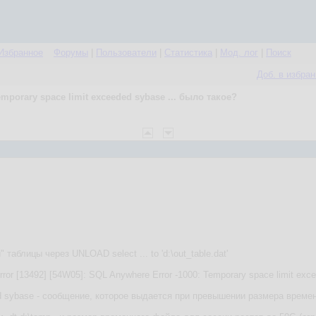
Избранное
Форумы
|
Пользователи
|
Статистика
|
Мод. лог
|
Поиск
Доб. в избра
emporary space limit exceeded sybase ... было такое?
аблицы через UNLOAD select ... to 'd:\out_table.dat'
or [13492] [54W05]: SQL Anywhere Error -1000: Temporary space limit exc
ed sybase - сообщение, которое выдается при превышении размера време