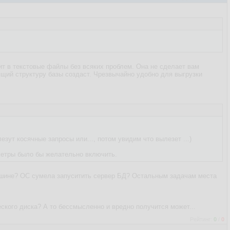
зит в текстовые файлы без всяких проблем. Она не сделает вам
ящий структуру базы создаст. Чрезвычайно удобно для выгрузки
езут косячные запросы или..., потом увидим что вылезет ...)
аметры было бы желательно включить.
машине? ОС сумела запуситить сервер БД? Остальным задачам места
ского диска? А то бессмысленно и вредно получится может...
Рейтинг:
0
/
0