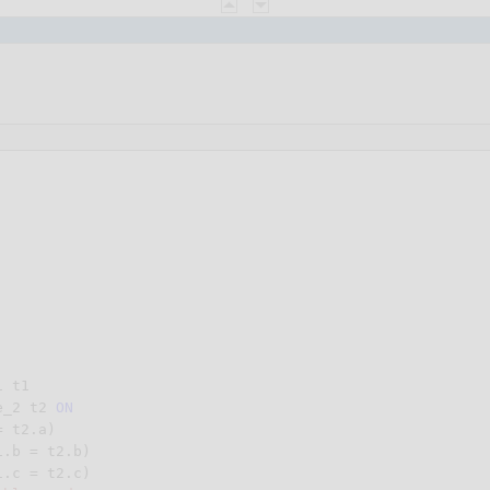
e_2 t2 
ON
1.b = t2.b)

1.c = t2.c)
