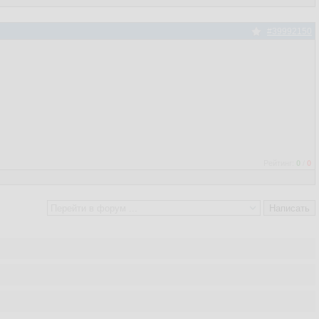
#39992150
Рейтинг:
0
/
0