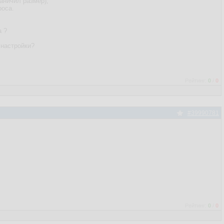
аничил размер),
роса.
а ?
 настройки?
Рейтинг:
0
/
0
#39990781
Рейтинг:
0
/
0