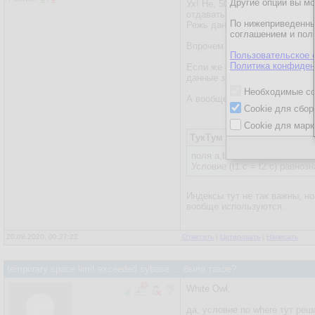
Другие опции вы м
Ух! Не, 50 миллионов для unl
отдавать его в UNLOAD.
По нижеприведенны
Режь данные на куски если н
соглашением и пол
Впрочем можно попробовать 
Пользовательское 
Политика конфиден
Если же есть возможность ис
данные запроса. Тогда клиент
Необходимые co
А вообще, нафига такие объ
Cookie для сбор
Cookie для марк
ТукТум
поля a,b,c таблиц t1,t2 име
Условие (t1.c = t2.c) равнозн
Индексы тут не так важны, но
вообще используются.
20.08.2020, 00:27:22
Ответить
|
Цитировать
|
Написать
temporary space limit exceeded sybase ... было такое?
White Owl,
да, условие по where тут реш