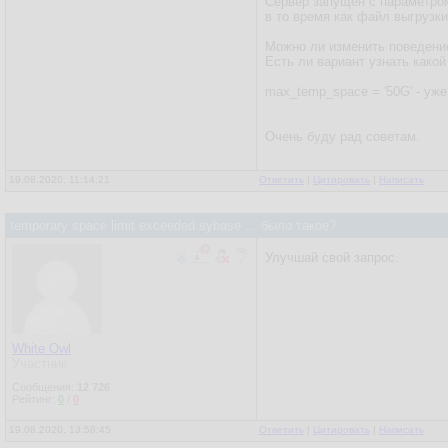
Сервер запущен с параметром 
в то время как файл выгрузки
Можно ли изменить поведение
Есть ли вариант узнать како
max_temp_space = '50G' - уж
Очень буду рад советам.
19.08.2020, 11:14:21
Ответить
|
Цитировать
|
Написать
temporary space limit exceeded sybase ... было такое?
Улучшай свой запрос.
White Owl
Участник
Сообщения:
12 726
Рейтинг:
0
/
0
19.08.2020, 13:58:45
Ответить
|
Цитировать
|
Написать