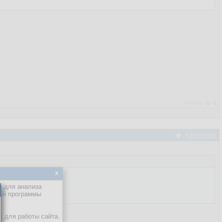
Рейтинг:
0
/
0
#39990981
x
е для анализа
кой программы
х для работы сайта.