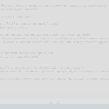
о SQL и в рамках упомянутого sql выражения я задам отдельный вопрос 
 я, тоже будет интересно).
есть вопрос отдельно.
 на ASA 17 и пытаемся освоить "поляну"
факторинга таблиц.
дение сервера и писать данные в файл выгрузки порциями?
й объем временной дисковой памяти потребуется для выполнения запрос
е нескромный размер! Может быть быть упущены из виду такие-то другие
и вопросами. Пропустим первые два.
р стартует с параметрами:
онной системе, остальное серверу БД, иначе все съест)
менных файлов, связанных с работой сервера БД, если ограничить, - выле
тового сервера этого недостаточно, то пожалуйста укажите какие пара
ет.