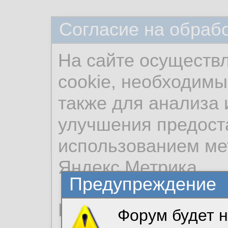
Согласие на обраб
На сайте осуществ
cookie, необходимы
также для анализа 
улучшения предост
использованием ме
Яндекс.Метрика.
Предупреждение
Продолжая использо
Форум будет н