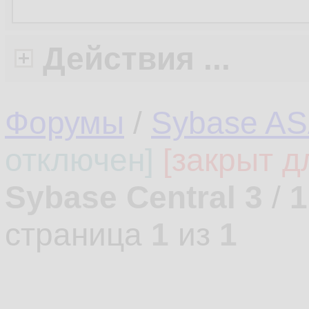
Действия ...
Форумы
/
Sybase AS
отключен]
[закрыт д
Sybase Central 3
/
1
страница
1
из
1