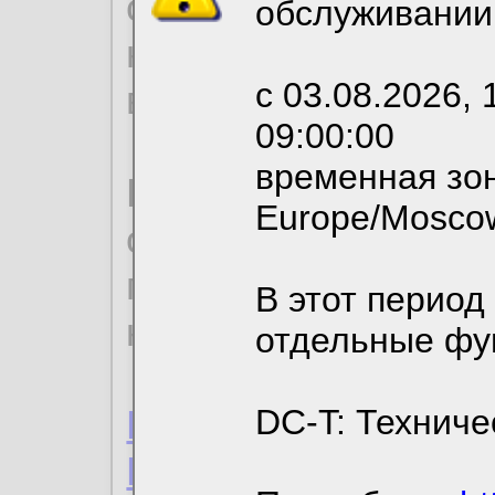
согласие на обрабо
обслуживании
необходимых для р
с 03.08.2026, 
вы можете выбрать
09:00:00
временная зон
По нижеприведенн
Europe/Mosco
ознакомиться с де
пользовательским 
В этот период
конфиденциальност
отдельные фу
Пользовательское 
DC-T: Техниче
Политика конфиде