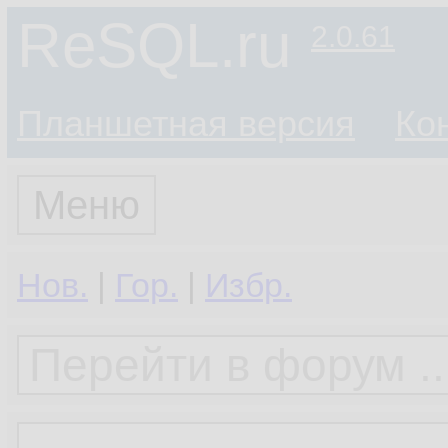
ReSQL.ru
2.0.61
Планшетная версия
Ко
Меню
Нов.
|
Гор.
|
Избр.