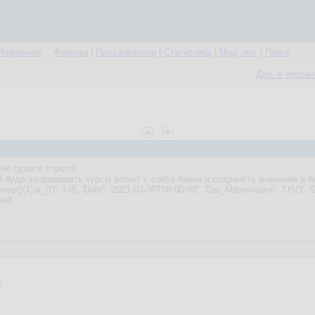
Избранное
Форумы
|
Пользователи
|
Статистика
|
Мод. лог
|
Поиск
Доб. в избра
 не судите строго)
й буде запрашивать курсы валют с сайта банка и сохранять значения в 
[{'Cur_ID': 145, 'Date': '2021-03-30T00:00:00', 'Cur_Abbreviation': 'USD', 'C
ний.

