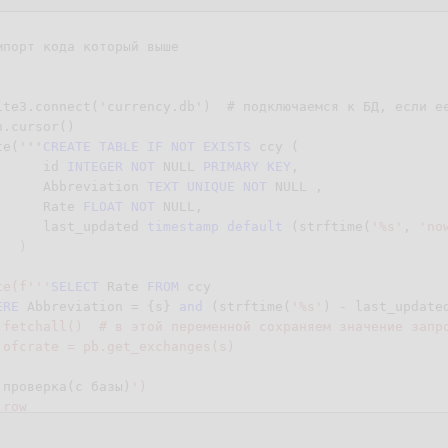
порт кода который выше



ite3.connect('currency.db')  # подключаемся к БД, если ее
.cursor()  

te('''
CREATE
TABLE
IF
NOT
EXISTS
 ccy (

      id 
INTEGER
NOT
NULL
PRIMARY
KEY
,

      Abbreviation 
TEXT
UNIQUE
NOT
NULL
 ,

      Rate 
FLOAT
NOT
NULL
,

      last_updated 
timestamp
default
 (strftime(
'%s'
, 
'no
  )

te(f'''
SELECT
 Rate 
FROM
 ccy 

ERE
 Abbreviation = {s} 
and
 (strftime(
'%s'
) - last_update
.fetchall()  # в этой переменной сохраняем значение запро
 ofcrate = pb.get_exchanges(s)

'
проверка(с базы)
')

row

te(f'''
INSERT
INTO
 ccy 
VALUES
({idd}, {abbr}, {ofcrate}, 