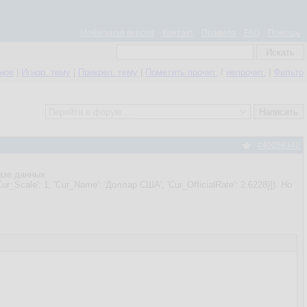
Мобильная версия
Контакт
Правила
FAQ
Помощь
нное
|
Игнор. тему
|
Прикреп. тему
|
Пометить прочит.
/
непрочит.
|
Фильтр
#40058342
базе данных
ur_Scale': 1, 'Cur_Name': 'Доллар США', 'Cur_OfficialRate': 2.6228}]). Но