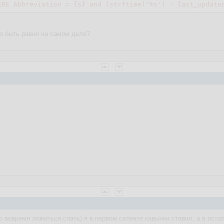
ERE Abbreviation = {s} and (strftime('%s') - last_update
о быть равно на самом деле?
до вовремя ложиться спать) я в первом селекте кавычки ставил, а в оста