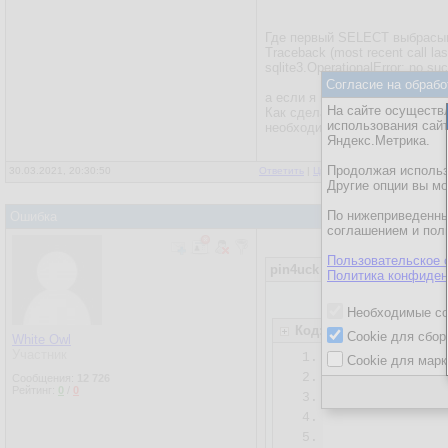
23.
Где первый SELECT выбрасыва
24.
Traceback (most recent call las
25.
    conn.commit
sqlite3.OperationalError: no 
26.
    curs.execu
Согласие на обрабо
а если я введу 'USD' с кавыч
27.
На сайте осуществл
Как сделать, чтобы SELECT н
28.
    row = curs
использования сай
необходимо было свои значен
29.
    if row:  #
Яндекс.Метрика.
30.
        print(
Продолжая использо
30.03.2021, 20:30:50
Ответить
|
Цитировать
|
Написать
31.
        return 
Другие опции вы м
32.
    curs.execu
По нижеприведенны
Ошибка
33.
соглашением и пол
34.
    row = curs.
35.
    if row:

Пользовательское 
pin4uck
Политика конфиден
36.
        print(
37.
        return 
Необходимые co
38.
    result = '
Код: python
Cookie для сбор
39.
    return resu
White Owl
Участник
1.
    curs = con
40.
Cookie для марк
2.
    curs.exec
41.
Сообщения:
12 726
Рейтинг:
0
/
0
3.
              
42.
inquiry(input(
4.
              
5.
              