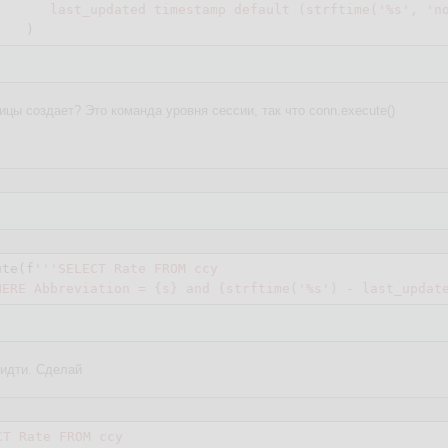
       last_updated timestamp default (strftime('%s', 'n
лицы создает? Это команда уровня сессии, так что conn.execute()
ute(f
'''SELECT Rate FROM ccy 

HERE Abbreviation = {s} and (strftime('%s') - last_updat
 идти. Сделай
CT Rate FROM ccy 
