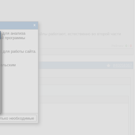
 last_updated = excluded.last_updated
''')

x
es.
 запрос в таблицу БД

е для анализа
т. По отдельности файлы работают, естественно во второй части
кой программы
Рейтинг:
0
/
0
х для работы сайта.
тельским
#40058367