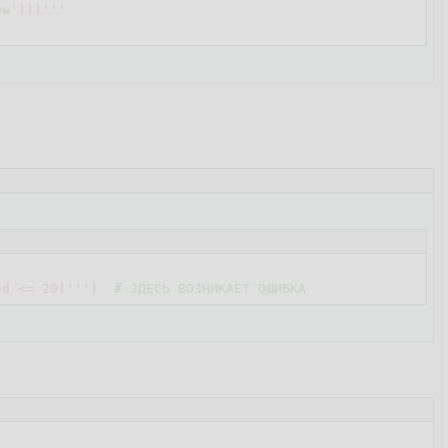
ow')))'''
ed <= 20)'''
)  
# ЗДЕСЬ ВОЗНИКАЕТ ОШИБКА                 