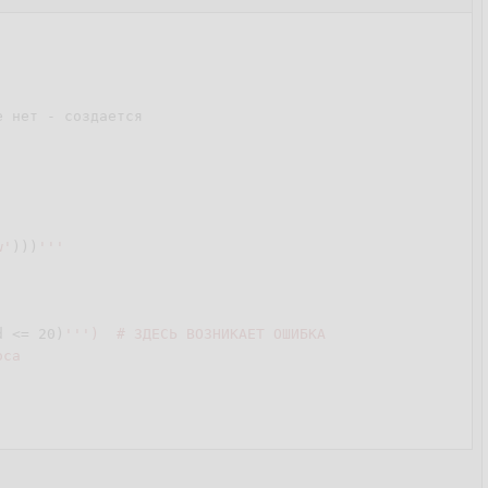
 нет - создается

w'
)))
'''  

d <= 
20
)
''')  # ЗДЕСЬ ВОЗНИКАЕТ ОШИБКА                   
са

strftime(
"%s"
))  
