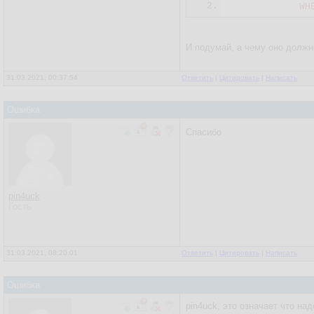
2.
            WH
И подумай, а чему оно должн
31.03.2021, 00:37:54
Ответить
|
Цитировать
|
Написать
Ошибка
Спасибо
pin4uck
Гость
31.03.2021, 08:20:01
Ответить
|
Цитировать
|
Написать
Ошибка
pin4uck, это означает что на