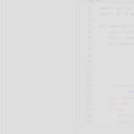
27.
1.
import sqlite3

2.
import pb  # им
3.
4.
def inquiry(s):
5.
    conn = sql
6.
    curs = conn
7.
    curs.execu
8.
              
9.
              
10.
              
11.
              
12.
               
13.
14.
    curs.execu
15.
WH
16.
    row = curs
17.
    idd, abbr,
18.
    if row:

19.
        print(
20.
        return 
21.
22.
    curs.execu