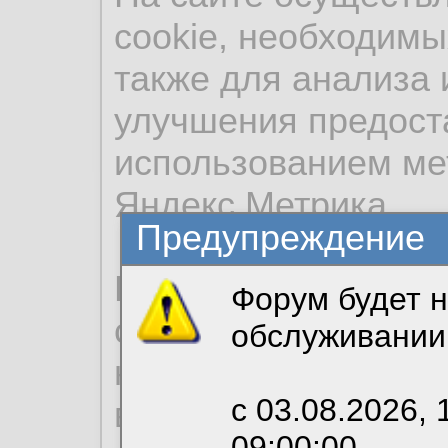
cookie, необходимы
также для анализа 
улучшения предост
использованием ме
Яндекс.Метрика.
Предупреждение
Продолжая использо
Форум будет н
согласие на обрабо
обслуживании
необходимых для р
с 03.08.2026, 
вы можете выбрать
09:00:00