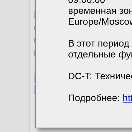
временная зон
По нижеприведенн
Europe/Mosco
ознакомиться с де
пользовательским 
В этот период
конфиденциальност
отдельные фу
Пользовательское 
DC-T: Техниче
Политика конфиде
Подробнее:
ht
Необходимые co