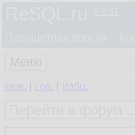
ReSQL.ru
2.0.61
Планшетная версия
Ко
Меню
Нов.
|
Гор.
|
Избр.