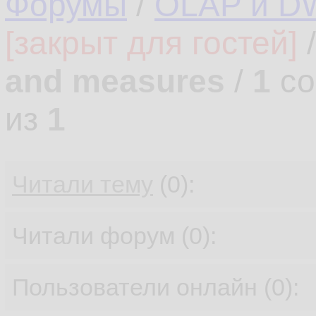
Форумы
/
OLAP и D
[закрыт для гостей]
and measures
/
1
со
из
1
Читали тему
(0):
Читали форум (0):
Пользователи онлайн (0):