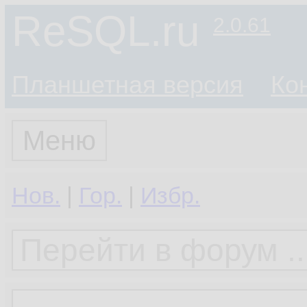
ReSQL.ru
2.0.61
Планшетная версия
Ко
Меню
Нов.
|
Гор.
|
Избр.