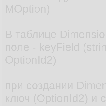
MOption)
В таблице Dimensio
поле - keyField (st
OptionId2)
при создании Dimen
ключ (OptionId2) и