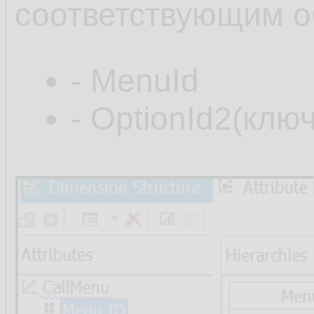
соответствующим 
- MenuId
- OptionId2(ключ