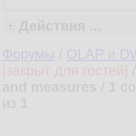
Действия ...
Форумы
/
OLAP и D
[закрыт для гостей]
and measures
/
1
со
из
1