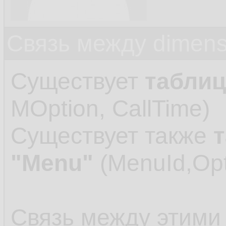
Связь между dimens
Существует
таблиц
MOption, CallTime)
Существует также
"Menu"
(MenuId,Opt
Связь между этими