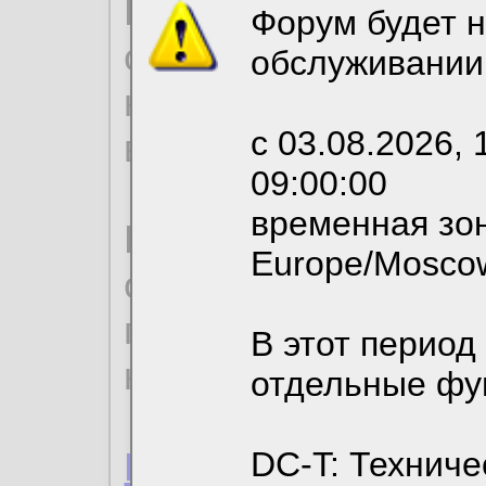
Продолжая использо
Форум будет н
согласие на обрабо
обслуживании
необходимых для р
с 03.08.2026, 
вы можете выбрать
09:00:00
временная зон
По нижеприведенн
Europe/Mosco
ознакомиться с де
пользовательским 
В этот период
конфиденциальност
отдельные фу
Пользовательское 
DC-T: Техниче