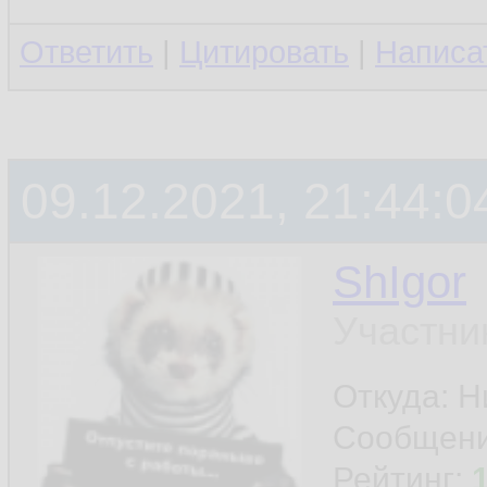
Ответить
|
Цитировать
|
Написа
09.12.2021, 21:44:0
ShIgor
Участни
Откуда: 
Сообщен
Рейтинг: