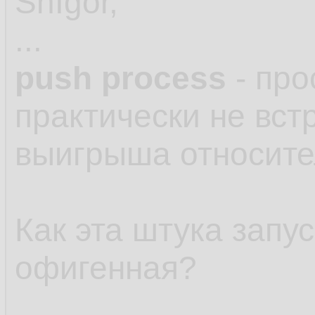
ShIgor,
...
push process
- про
практически не вс
выигрыша относите
Как эта штука запу
офигенная?