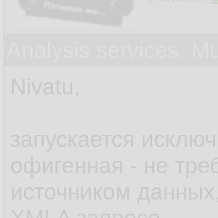
Analysis services. M
Nivatu,
запускается исклю
офигенная - не тре
источником данных