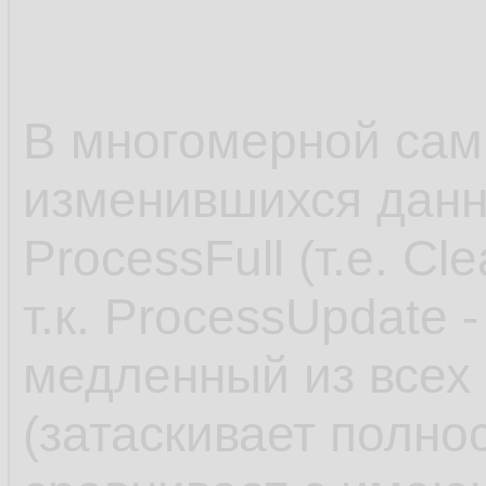
В многомерной сам
изменившихся данн
ProcessFull (т.е. Cle
т.к. ProcessUpdate
медленный из все
(затаскивает полно