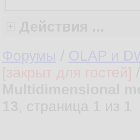
Действия ...
Форумы
/
OLAP и D
[закрыт для гостей]
Multidimensional m
13
, страница
1
из
1