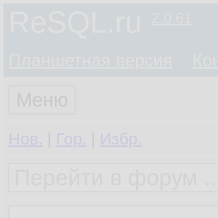
ReSQL.ru
2.0.61
Планшетная версия
Ко
Меню
Нов.
|
Гор.
|
Избр.