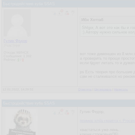
Быстродействие куба SSAS
Ибн Хоттаб
ShIgor, А вот это как бы и 
:) Автору нужно сильное ко
Гулин Федор
Участник
Откуда: МИНСК
вот тоже дименшен из 8 млн 
Сообщения:
1 332
а проверить то проще простог
Рейтинг:
0
/
0
если бдует летать то и дума
ps Есть теория про большие 
сам не сталкивался но реком
12.01.2022, 14:29:52
Ответить
|
Цитировать
|
Написать
Быстродействие куба SSAS
Гулин Федор,
пример xmla скрипта с Proces
хвастаться уже лень..
ключи строковые(36)