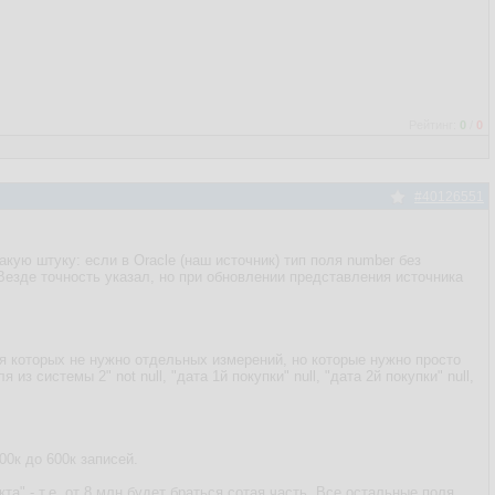
Рейтинг:
0
/
0
#40126551
кую штуку: если в Oracle (наш источник) тип поля number без
. Везде точность указал, но при обновлении представления источника
ля которых не нужно отдельных измерений, но которые нужно просто
 из системы 2" not null, "дата 1й покупки" null, "дата 2й покупки" null,
100к до 600к записей.
а" - т.е. от 8 млн будет браться сотая часть. Все остальные поля