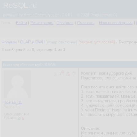
ReSQL.ru
powered by
simpleCommunicator
- 2.0.61 © 2026 Programmizd 02
Гость
Войти
|
Регистрация
|
Профиль
|
Очистить
Новые сообщения
|
Форумы
/
OLAP и DWH
[игнор отключен]
[закрыт для гостей]
/
Быстрод
8
сообщений из
8
, страница
1
из
1
Быстродействие куба SSAS
Коллеги, всем доброго дня.
Поделитесь плз ссылками на д
Пока все что смог найти это н
1. если данных в источнике м
2. если показателей, меньше 
3. все вычисления, преобразо
Кostas_11
4. ключевые поля измерений
Участник
У меня Decimal. Надо на int 
Сообщения:
162
5. поместить меру Distinct C
Рейтинг:
0
/
0
Описание.
Источником данных для куба я