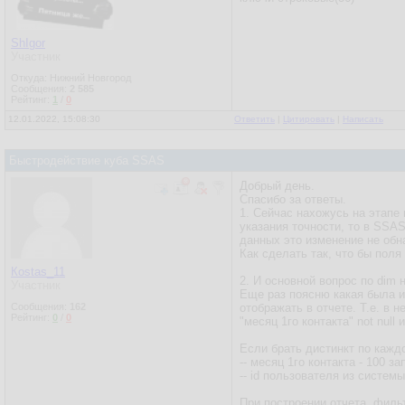
ShIgor
Участник
Откуда: Нижний Новгород
Сообщения:
2 585
Рейтинг:
1
/
0
12.01.2022, 15:08:30
Ответить
|
Цитировать
|
Написать
Быстродействие куба SSAS
Добрый день.
Спасибо за ответы.
1. Сейчас нахожусь на этапе 
указания точности, то в SSAS
данных это изменение не обн
Как сделать так, что бы поля
Кostas_11
2. И основной вопрос по dim 
Участник
Еще раз поясню какая была и
Сообщения:
162
отображать в отчете. Т.е. в не
Рейтинг:
0
/
0
"месяц 1го контакта" not null и
Если брать дистинкт по каждо
-- месяц 1го контакта - 100 за
-- id пользователя из системы
При построении отчета, фильт