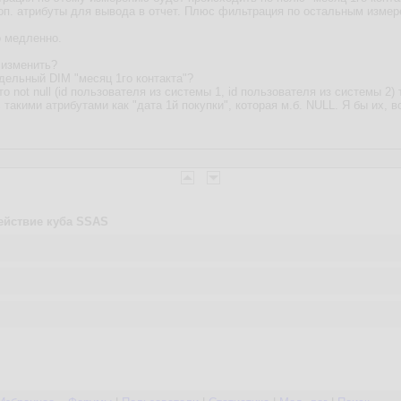
доп. атрибуты для вывода в отчет. Плюс фильтрация по остальным измере
о медленно.
 изменить?
тдельный DIM "месяц 1го контакта"?
что not null (id пользователя из системы 1, id пользователя из системы 
 такими атрибутами как "дата 1й покупки", которая м.б. NULL. Я бы их, в
ействие куба SSAS