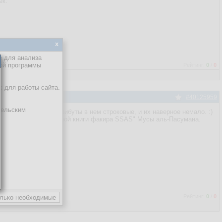
ек.
x
е для анализа
кой программы
Рейтинг:
0
/
0
х для работы сайта.
#40125959
тельским
 факт - огромная, атрибуты в нем строковые, и их наверное немало. :)
торого тома "Настольной книги факира SSAS" Мусы аль-Пасумана.
Рейтинг:
0
/
0