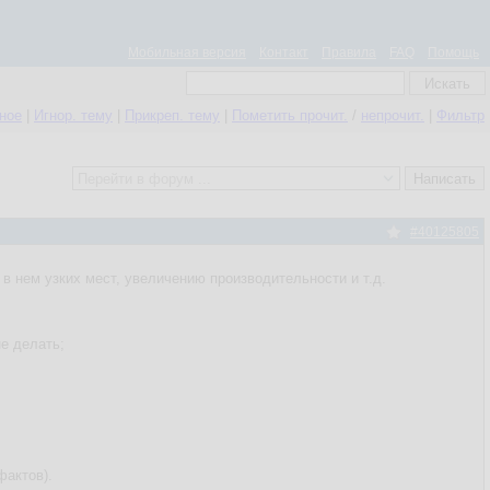
Мобильная версия
Контакт
Правила
FAQ
Помощь
нное
|
Игнор. тему
|
Прикреп. тему
|
Пометить прочит.
/
непрочит.
|
Фильтр
#40125805
у в нем узких мест, увеличению производительности и т.д.
не делать;
фактов).