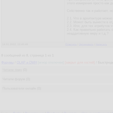
этого измерения просто как 
Собственно так и работает, н
2.1. Что в архитектуре можно
2.2. Может быть вынести в о
2.3. Или, для тех атрибутов 
2.4. Как правильно работать с
неаддитивную меру и т.д.?
14.01.2022, 12:40:48
Ответить
|
Цитировать
|
Написать
8
сообщений из
8
, страница
1
из
1
Форумы
/
OLAP и DWH
[игнор отключен]
[закрыт для гостей]
/
Быстрод
Читали тему
(0):
Читали форум (0):
Пользователи онлайн (0):