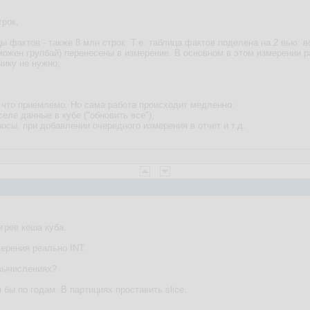
,
трок,
ы фактов - также 8 млн строк. Т.е. таблица фактов поделена на 2 вью: в
зможен групбай) перенесены в измерение. В основном в этом измерении 
чику не нужно;
, что приемлемо. Но сама работа происходит медленно:
еле данные в кубе ("обновить все"),
осы, при добавлении очередного измерения в отчет и т.д.
грев кеша куба.
мерения реально INT.
 вычислениях?
 бы по годам. В партициях проставить slice.