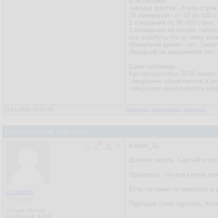
В источнике:
таблица фактов - 8 млн строк
20 измерений - от 10 до 100 с
2 измерения по 90 000 строк,
1 измерения на основе таблиц
все атрибуты (то по чему во
Измерения время - нет. Заказ
Иерархий на измерениях нет.
Сама проблема.
Куб процессится 20-30 минут
- медленно обновляются в экс
- медленно выполняются запр
11.01.2022, 15:51:59
Ответить
|
Цитировать
|
Написать
Быстродействие куба SSAS
Кostas_11,
Должно летать. Сделайте про
Проверьте, что все ключа из
Есть ли какие-то навороты в
a_voronin
Участник
Партиции стоит сделать. Хотя
Откуда: Москва
Сообщения:
4 636