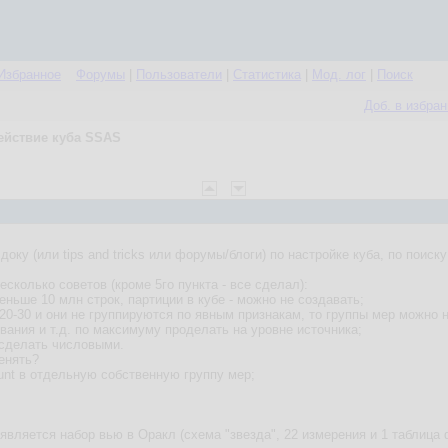
Избранное
Форумы
|
Пользователи
|
Статистика
|
Мод. лог
|
Поиск
Доб. в избра
ействие куба SSAS
оку (или tips and tricks или форумы/блоги) по настройке куба, по поиск
есколько советов (кроме 5го пункта - все сделал):
еньше 10 млн строк, партиции в кубе - можно не создавать;
20-30 и они не группируются по явным признакам, то группы мер можно 
вания и т.д. по максимуму проделать на уровне источника;
 сделать числовыми.
менять?
ount в отдельную собственную группу мер;
вляется набор вью в Оракл (схема "звезда", 22 измерения и 1 таблица 