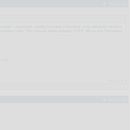
#40126009
 и факт - огромная, атрибуты в нем строковые, и их наверное немало.
й" второго тома "Настольной книги факира SSAS" Мусы аль-Пасумана.
 ??)
Рейтинг:
0
/
0
#40126020