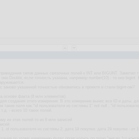
приведения типов данных связочных полей к INT или BIGUNT. Заметил та
 оно Double; если точность указана, например number(10) - то оно bigint
аруживается.
 с заново указанной точностью обновились в проекте и стали bigint-ом?
на основе факта (8 млн элементов).
дея создания этого измерения. В это измерение вынес все ID и даты, д
м такие поля как "id пользователя из системы 1" not null , "id пользователя
 т.д. - всего 10 таких полей.
му из этих полей то из 8 млн записей
писей
 1, id пользователя из системы 2, дата 1й покупки, дата 2й покупки - от 
рация по этому измерению будет происходить по полю "месяц 1го контакт