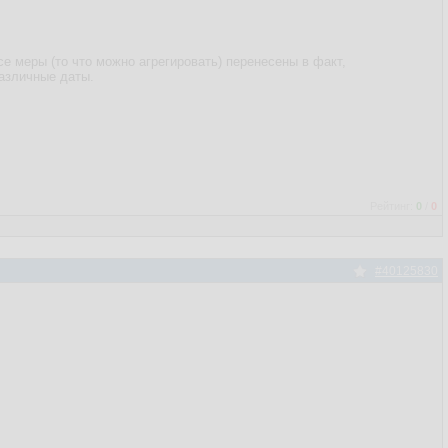
се меры (то что можно агрегировать) перенесены в факт,
различные даты.
Рейтинг:
0
/
0
#40125830