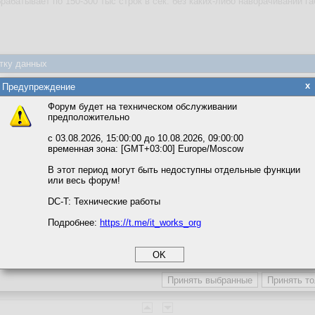
рабатывает по 150-300 тыс строк в сек. без каких-либо наворачиваний га
тку данных
яется обработка файлов cookie, необходимых для работы сайта, а такж
x
Предупреждение
та и улучшения предоставляемых сервисов с использованием метричес
Форум будет на техническом обслуживании
предположительно
вать сайт, вы даёте согласие на обработку файлов cookie, необходимы
ожете выбрать по своему усмотрению.
с 03.08.2026, 15:00:00 до 10.08.2026, 09:00:00
временная зона: [GMT+03:00] Europe/Moscow
м ссылкам мы можете ознакомиться с действующим на сайте пользова
ворит, что кардинальность измерения, сделанного из той же таблицы что и
итикой конфиденциальности.
ство чтобы это победить, что-то из раздела "Заклинание требований" в
В этот период могут быть недоступны отдельные функции
или весь форум!
соглашение
циальности
DC-T: Технические работы
Подробнее:
https://t.me/it_works_org
okie
а статистики
етинга и рекламы