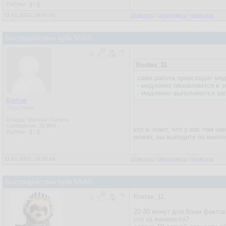
Рейтинг:
0
/
0
11.01.2022, 16:41:02
Ответить
|
Цитировать
|
Написать
Быстродействие куба SSAS
Кostas_11
сама работа происходит ме
- медленно обновляются в эк
- медленно выполняются зап
Критик
Участник
Откуда: Москва / Калуга
Сообщения:
35 963
кто ж знает, что у вас там на
Рейтинг:
0
/
0
может, вы выводите по миллио
11.01.2022, 18:33:04
Ответить
|
Цитировать
|
Написать
Быстродействие куба SSAS
Кostas_11,
20-30 минут для 8лям фактов
что за железо-то?