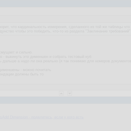
говорит, что кардинальность измерения, сделанного из той же таблицы что
лдунство чтобы это победить, что-то из раздела "Заклинание требовани
смущает и сильно.
о - выкинуть это дименшен и собрать тестовый куб
ть дальше а надо ли она реально (я так понимаю для номеров документов
дименшены - можно почитать
ендации должны быть то
sAdd Dimension - поделитесь, если у кого есть