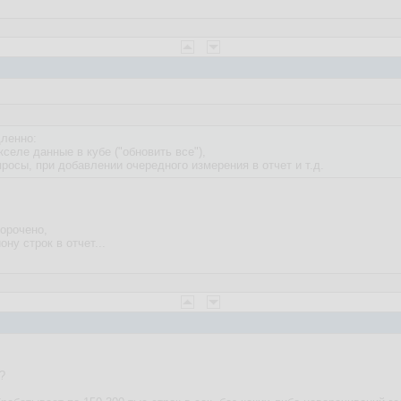
дленно:
селе данные в кубе ("обновить все"),
росы, при добавлении очередного измерения в отчет и т.д.
ворочено,
ну строк в отчет...
?