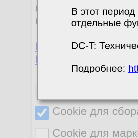
пользовательским 
В этот период
конфиденциальност
отдельные фу
Пользовательское 
DC-T: Техниче
Политика конфиде
Подробнее:
ht
Необходимые co
Cookie для сбор
Cookie для марк