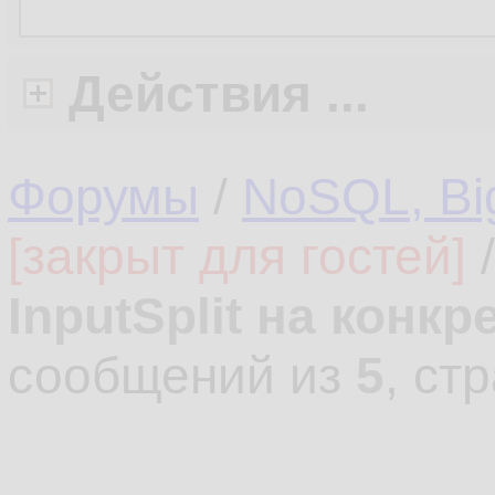
Действия ...
Форумы
/
NoSQL, Bi
[закрыт для гостей]
InputSplit на конк
сообщений из
5
, ст