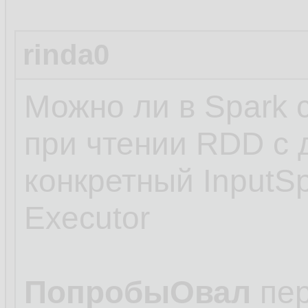
rinda0
Можно ли в Spark с
при чтении RDD с 
конкретный InputSp
Executor
ПопробыОвал
пе