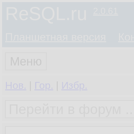
ReSQL.ru
2.0.61
Планшетная версия
Ко
Меню
Нов.
|
Гор.
|
Избр.