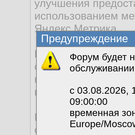
улучшения предост
использованием ме
Яндекс.Метрика.
Предупреждение
Продолжая использо
Форум будет н
согласие на обрабо
обслуживании
необходимых для р
с 03.08.2026, 
вы можете выбрать
09:00:00
временная зон
По нижеприведенн
Europe/Mosco
ознакомиться с де