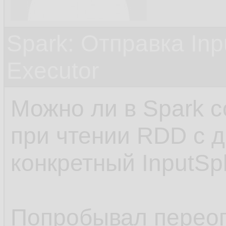
Spark: Отправка Inp
Executor
Можно ли в Spark со
при чтении RDD с д
конкретный InputSpl
Попробывал перео