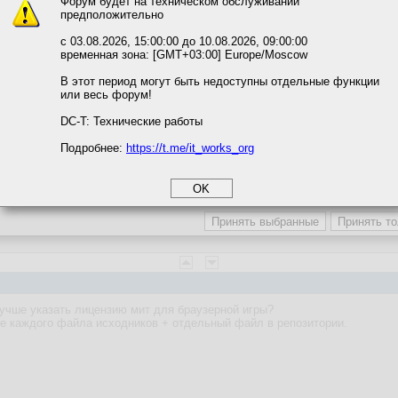
Форум будет на техническом обслуживании
предположительно
вать сайт, вы даёте согласие на обработку файлов cookie, необходимы
ожете выбрать по своему усмотрению.
с 03.08.2026, 15:00:00 до 10.08.2026, 09:00:00
временная зона: [GMT+03:00] Europe/Moscow
м ссылкам мы можете ознакомиться с действующим на сайте пользова
итикой конфиденциальности.
В этот период могут быть недоступны отдельные функции
т сюда хочу
https://codepen.io/picks/490/
или весь форум!
соглашение
циальности
DC-T: Технические работы
Подробнее:
https://t.me/it_works_org
okie
а статистики
етинга и рекламы
лучше указать лицензию мит для браузерной игры?
е каждого файла исходников + отдельный файл в репозитории.