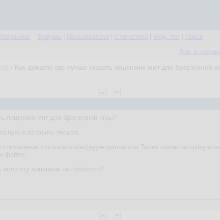
Избранное
Форумы
|
Пользователи
|
Статистика
|
Мод. лог
|
Поиск
Доб. в избра
ей]
/
Как думаете где лучше указать лицензию мит для браузерной и
ть лицензию мит для браузерной игры?
то нужно вставить письмо.
е соглашение и политика конфиденциальности.Также нажав на правую кно
ом файле.
ь если эту лицензию не соблюсти?