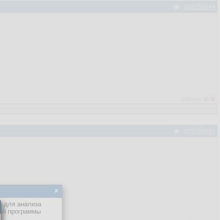
#39758844
Рейтинг:
0
/
0
#39758892
x
е для анализа
кой программы