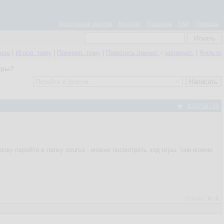
Мобильная версия
Контакт
Правила
FAQ
Помощь
нное
|
Игнор. тему
|
Прикреп. тему
|
Пометить прочит.
/
непрочит.
|
Фильтр
гры?
#39758739
пку перейти в папку sourse , можно посмотреть код игры, там можно
Рейтинг:
0
/
0