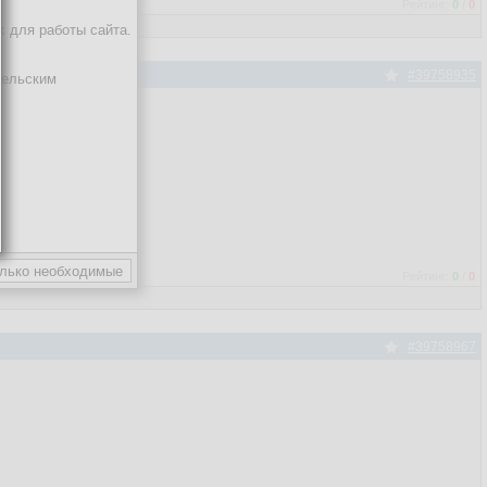
Рейтинг:
0
/
0
х для работы сайта.
#39758935
тельским
Рейтинг:
0
/
0
#39758967