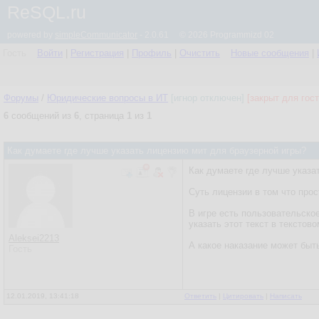
ReSQL.ru
powered by
simpleCommunicator
- 2.0.61 © 2026 Programmizd 02
Гость
Войти
|
Регистрация
|
Профиль
|
Очистить
Новые сообщения
|
Форумы
/
Юридические вопросы в ИТ
[игнор отключен]
[закрыт для гост
6
сообщений из
6
, страница
1
из
1
Как думаете где лучше указать лицензию мит для браузерной игры?
Как думаете где лучше указа
Суть лицензии в том что прос
В игре есть пользовательско
указать этот текст в текстов
Aleksei2213
А какое наказание может быт
Гость
12.01.2019, 13:41:18
Ответить
|
Цитировать
|
Написать