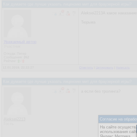
Как думаете где лучше указать лицензию мит для браузерной игры?
Aleksei2213А какое наказани
Тюрьма
Уважаемый автор
Участник
Откуда: Питер
Сообщения:
262
Рейтинг:
0
/
0
12.01.2019, 22:22:27
Ответить
|
Цитировать
|
Написать
Как думаете где лучше указать лицензию мит для браузерной игры?
а если без тролинга?
Aleksei2213
Согласие на обрабо
Гость
На сайте осуществл
использования сай
Яндекс.Метрика.