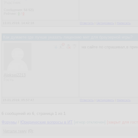
Участник
Сообщения:
54 521
Рейтинг:
0
/
0
13.01.2019, 14:42:16
Ответить
|
Цитировать
|
Написать
Как думаете где лучше указать лицензию мит для браузерной игры?
на сайте по спрашивал,в прин
Aleksei2213
Гость
15.01.2019, 05:57:47
Ответить
|
Цитировать
|
Написать
6
сообщений из
6
, страница
1
из
1
Форумы
/
Юридические вопросы в ИТ
[игнор отключен]
[закрыт для гост
Читали тему
(0):