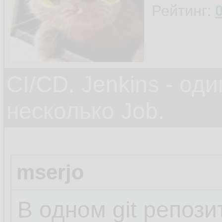
Рейтинг:
CI/CD. Jenkins - оди
несколько Job.
mserjo
В одном git репоз