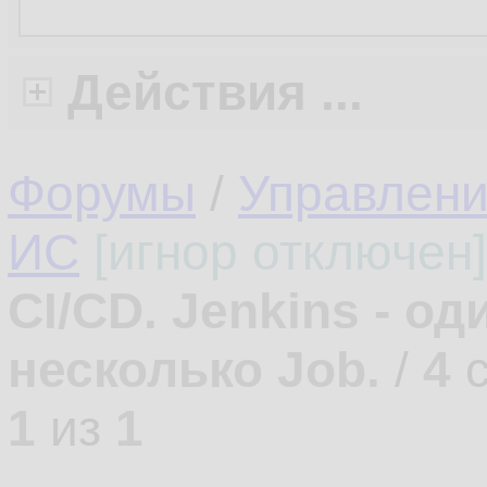
Действия ...
Форумы
/
Управлени
ИС
[игнор отключен]
CI/CD. Jenkins - од
несколько Job.
/
4
с
1
из
1