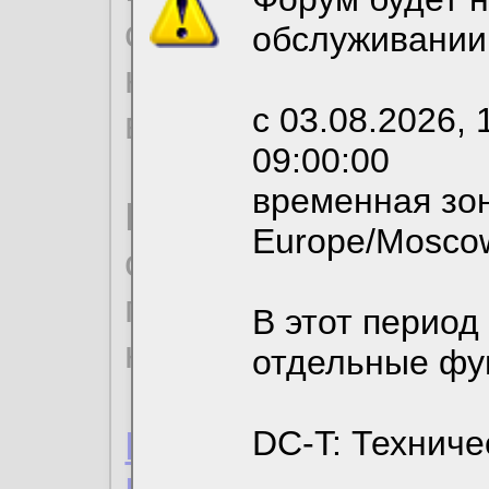
согласие на обрабо
обслуживании
необходимых для р
с 03.08.2026, 
вы можете выбрать
09:00:00
временная зон
По нижеприведенн
Europe/Mosco
ознакомиться с де
пользовательским 
В этот период
конфиденциальност
отдельные фу
Пользовательское 
DC-T: Техниче