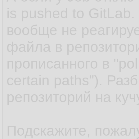
is pushed to GitLab.
вообще не реагируе
файла в репозитори
прописанного в "poll
certain paths"). Ра
репозиторий на кучу
Подскажите, пожалу