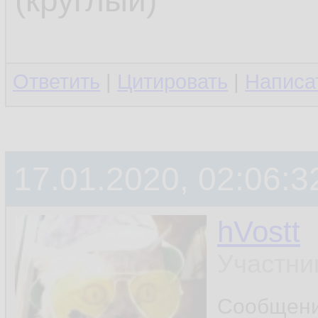
(круглый)
Ответить
|
Цитировать
|
Написа
17.01.2020, 02:06:3
hVostt
Участни
Сообщен