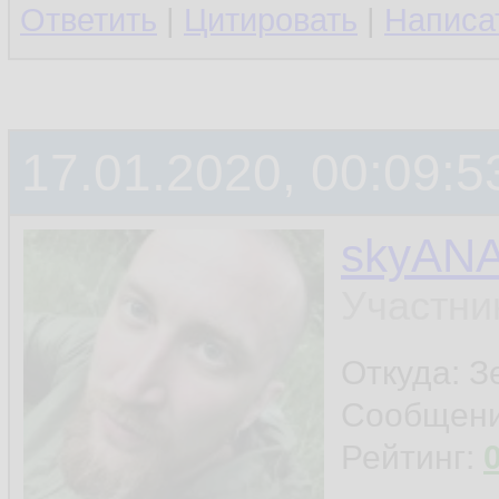
Ответить
|
Цитировать
|
Написа
17.01.2020, 00:09:5
skyAN
Участни
Откуда: З
Сообщен
Рейтинг: