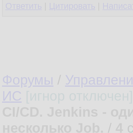
Ответить
|
Цитировать
|
Написа
Форумы
/
Управлени
ИС
[игнор отключен]
CI/CD. Jenkins - од
несколько Job.
/
4
с