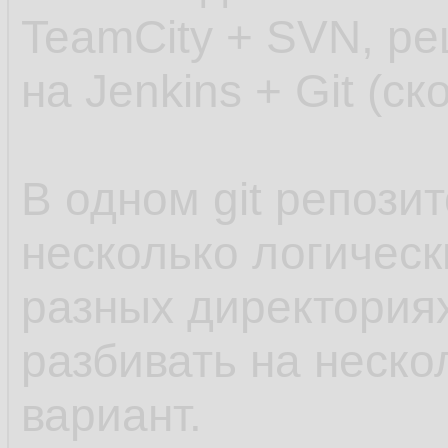
TeamCity + SVN, р
на Jenkins + Git (ск
В одном git репози
несколько логическ
разных директориях
разбивать на неско
вариант.