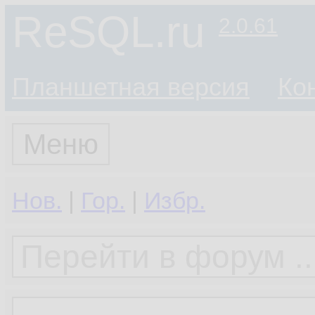
ReSQL.ru
2.0.61
Планшетная версия
Ко
Меню
Нов.
|
Гор.
|
Избр.