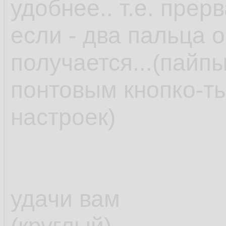
удобнее.. т.е. прер
если - два пальца 
получается...(пайпы
понтовым кнопко-т
настроек)
удачи вам