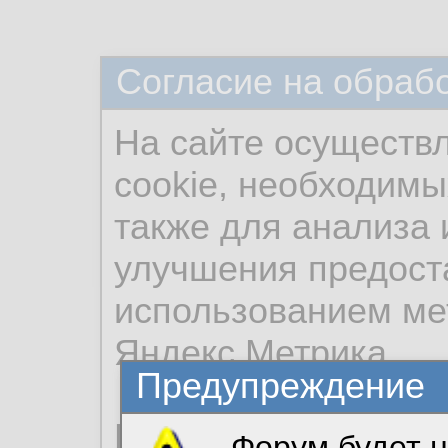
Согласие на обраб
На сайте осуществ
cookie, необходимы
также для анализа 
улучшения предост
использованием ме
Яндекс.Метрика.
Предупреждение
Продолжая использо
Форум будет н