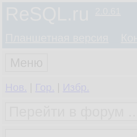
ReSQL.ru
2.0.61
Планшетная версия
Ко
Меню
Нов.
|
Гор.
|
Избр.