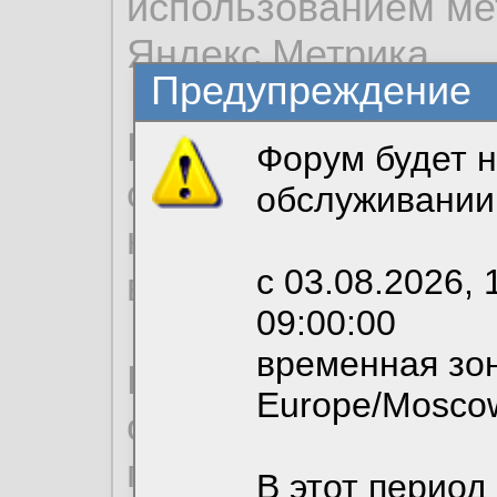
использованием ме
Яндекс.Метрика.
Предупреждение
Продолжая использо
Форум будет н
согласие на обрабо
обслуживании
необходимых для р
с 03.08.2026, 
вы можете выбрать
09:00:00
временная зон
По нижеприведенн
Europe/Mosco
ознакомиться с де
пользовательским 
В этот период