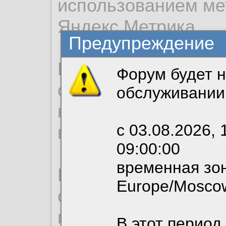
использованием ме
Яндекс.Метрика.
Предупреждение
Продолжая использо
Форум будет н
согласие на обрабо
обслуживании
необходимых для р
с 03.08.2026, 
вы можете выбрать
09:00:00
временная зон
По нижеприведенн
Europe/Mosco
ознакомиться с де
пользовательским 
В этот период