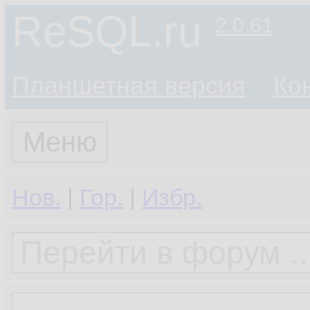
ReSQL.ru
2.0.61
Планшетная версия
Ко
Меню
Нов.
|
Гор.
|
Избр.