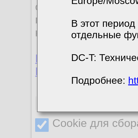
Europe/Mosco
ознакомиться с де
пользовательским 
В этот период
конфиденциальност
отдельные фу
Пользовательское 
DC-T: Техниче
Политика конфиде
Подробнее:
ht
Необходимые co
Cookie для сбор