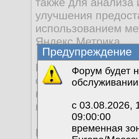
также для анализа 
улучшения предост
использованием ме
Яндекс.Метрика.
Предупреждение
Продолжая использо
Форум будет н
согласие на обрабо
обслуживании
необходимых для р
с 03.08.2026, 
вы можете выбрать
09:00:00
временная зон
По нижеприведенн