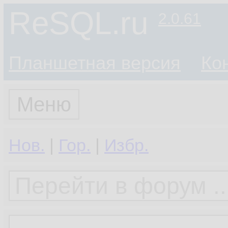
ReSQL.ru
2.0.61
Планшетная версия
Ко
Меню
Нов.
|
Гор.
|
Избр.