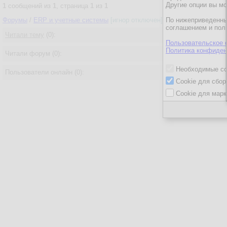
Другие опции вы м
1
сообщений из
1
, страница
1
из
1
Форумы
/
ERP и учетные системы
[игнор отключен]
[закрыт для гостей]
По нижеприведенны
соглашением и пол
Читали тему
(0):
Пользовательское 
Политика конфиден
Читали форум (0):
Необходимые co
Пользователи онлайн (0):
Cookie для сбор
Cookie для марк