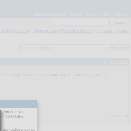
Мобильная версия
Контакт
Правила
FAQ
Помощь
нное
|
Игнор. тему
|
Прикреп. тему
|
Пометить прочит.
/
непрочит.
|
Фильтр
#40138095
 систему, критически высказаться, если не понравится, и
x
е для анализа
кой программы
Рейтинг:
0
/
0
х для работы сайта.