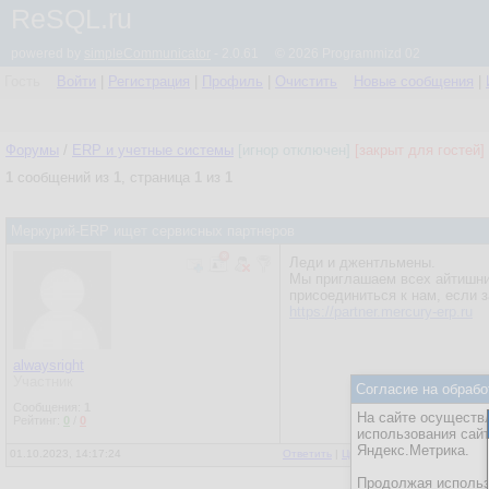
ReSQL.ru
powered by
simpleCommunicator
- 2.0.61 © 2026 Programmizd 02
Гость
Войти
|
Регистрация
|
Профиль
|
Очистить
Новые сообщения
|
Форумы
/
ERP и учетные системы
[игнор отключен]
[закрыт для гостей]
1
сообщений из
1
, страница
1
из
1
Меркурий-ERP ищет сервисных партнеров
Леди и джентльмены.
Мы приглашаем всех айтишник
присоединиться к нам, если з
https://partner.mercury-erp.ru
alwaysright
Участник
Согласие на обрабо
Сообщения:
1
На сайте осуществл
Рейтинг:
0
/
0
использования сай
Яндекс.Метрика.
01.10.2023, 14:17:24
Ответить
|
Цитировать
|
Написать
Продолжая использо