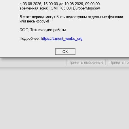
ожете выбрать по своему усмотрению.
с 03.08.2026, 15:00:00 до 10.08.2026, 09:00:00
временная зона: [GMT+03:00] Europe/Moscow
м ссылкам мы можете ознакомиться с действующим на сайте пользова
/
Меркурий-ERP ищет сервисных партнеров
итикой конфиденциальности.
В этот период могут быть недоступны отдельные функции
или весь форум!
соглашение
циальности
DC-T: Технические работы
Подробнее:
https://t.me/it_works_org
okie
а статистики
етинга и рекламы