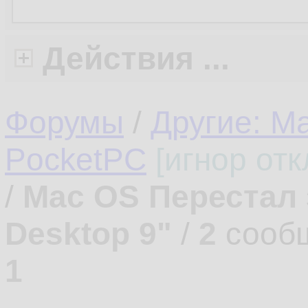
Действия ...
Форумы
/
Другие: M
PocketPC
[игнор от
/
Mac OS Перестал з
Desktop 9"
/
2
сооб
1