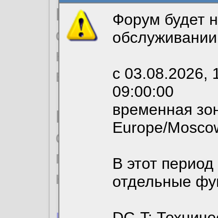
Продолжая использо
Форум будет н
согласие на обрабо
обслуживании
необходимых для р
с 03.08.2026, 
вы можете выбрать
09:00:00
временная зон
По нижеприведенн
Europe/Mosco
ознакомиться с де
пользовательским 
В этот период
конфиденциальност
отдельные фу
DC-T: Техниче