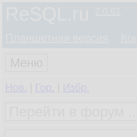
ReSQL.ru
2.0.61
Планшетная версия
Ко
Меню
Нов.
|
Гор.
|
Избр.