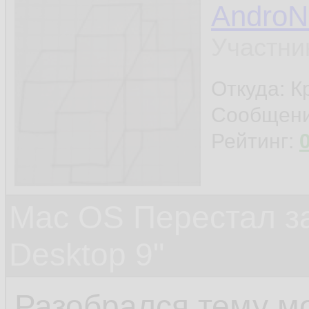
Andro
Участни
Откуда: К
Сообщен
Рейтинг:
Mac OS Перестал зап
Desktop 9"
Разобрался тему м