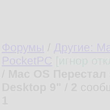
Форумы
/
Другие: M
PocketPC
[игнор от
/
Mac OS Перестал з
Desktop 9"
/
2
сооб
1