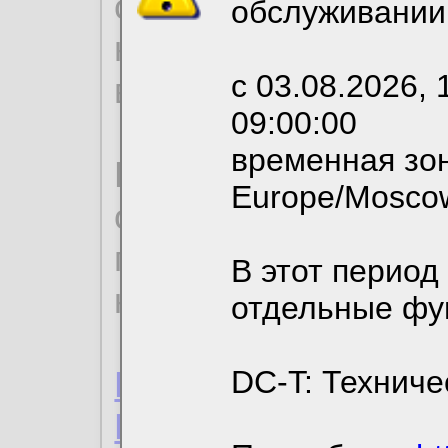
согласие на обрабо
обслуживании
необходимых для р
с 03.08.2026, 
вы можете выбрать
09:00:00
временная зон
По нижеприведенн
Europe/Mosco
ознакомиться с де
пользовательским 
В этот период
конфиденциальност
отдельные фу
Пользовательское 
DC-T: Техниче
Политика конфиде