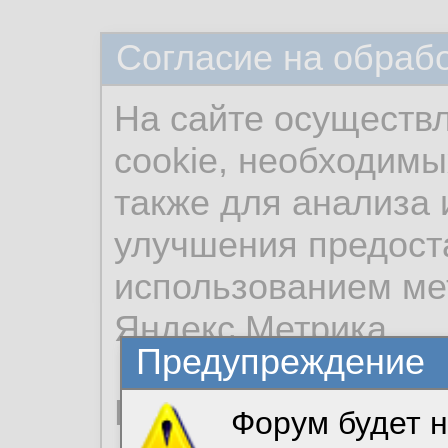
Согласие на обраб
На сайте осуществ
cookie, необходимы
также для анализа 
улучшения предост
использованием ме
Яндекс.Метрика.
Предупреждение
Продолжая использо
Форум будет н