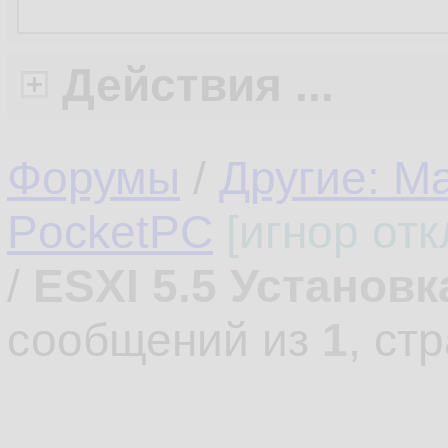
Действия ...
Форумы
/
Другие: M
PocketPC
[игнор от
/
ESXI 5.5 Установк
сообщений из
1
, ст