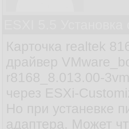
ESXI 5.5 Установка
Карточка realtek 8
драйвер VMware_bo
r8168_8.013.00-3vm
через ESXi-Customiz
Но при устаневке п
адаптера. Может чт