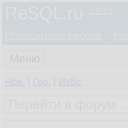
ReSQL.ru
2.0.61
Планшетная версия
Ко
Меню
Нов.
|
Гор.
|
Избр.