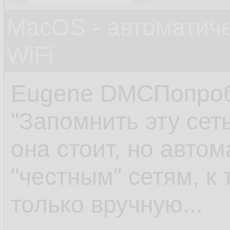
MacOS - автоматич
WiFi
Eugene DMCПопробу
"Запомнить эту сеть
она стоит, но автом
"честным" сетям, к
только вручную...