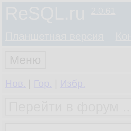
ReSQL.ru
2.0.61
Планшетная версия
Ко
Меню
Нов.
|
Гор.
|
Избр.