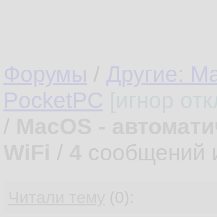
Форумы
/
Другие: M
PocketPC
[игнор от
/
MacOS - автомати
WiFi
/
4
сообщений 
Читали тему
(0):