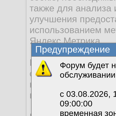
также для анализа 
улучшения предост
использованием ме
Яндекс.Метрика.
Предупреждение
Продолжая использо
Форум будет н
согласие на обрабо
обслуживании
необходимых для р
с 03.08.2026, 
вы можете выбрать
09:00:00
временная зон