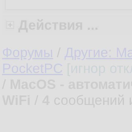
Действия ...
Форумы
/
Другие: M
PocketPC
[игнор от
/
MacOS - автомати
WiFi
/
4
сообщений 