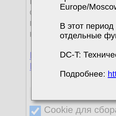
По нижеприведенн
Europe/Mosco
ознакомиться с де
пользовательским 
В этот период
конфиденциальност
отдельные фу
Пользовательское 
DC-T: Техниче
Политика конфиде
Подробнее:
ht
Необходимые co
Cookie для сбор