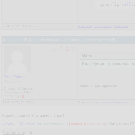
1.
ipconfig /
all
22.01.2022, 04:07:29
Ответить
|
Цитировать
|
Написать
Как узнать IP адрес из командной строки либо из PowerShell
Akina
Ролг Хупин
, это команда д
Ролг Хупин
Участник
наивно протормозил
Откуда: Чебаркуль
Сообщения:
4 817
Рейтинг:
0
/
0
22.01.2022, 10:13:18
Ответить
|
Цитировать
|
Написать
9
сообщений из
9
, страница
1
из
1
Форумы
/
Windows
[игнор отключен]
[закрыт для гостей]
/
Как узнать I
Читали тему
(0):