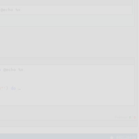
@echo
%x
o
@echo
%x
4"'
) 
do
 …

Рейтинг:
0
/
0
#40128408