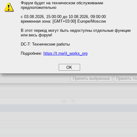
Форум будет на техническом обслуживании
предположительно
вать сайт, вы даёте согласие на обработку файлов cookie, необходимы
ожете выбрать по своему усмотрению.
с 03.08.2026, 15:00:00 до 10.08.2026, 09:00:00
временная зона: [GMT+03:00] Europe/Moscow
м ссылкам мы можете ознакомиться с действующим на сайте пользова
итикой конфиденциальности.
В этот период могут быть недоступны отдельные функции
или весь форум!
соглашение
циальности
DC-T: Технические работы
Подробнее:
https://t.me/it_works_org
okie
а статистики
етинга и рекламы