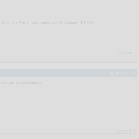
ся Вам что: Ехать или шашечки? Выбираю - ЕХАТЬ!
Рейтинг:
0
/
0
#40128314
 команда отрабатывает.
Рейтинг:
0
/
0