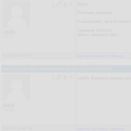
Akina,
Отличное решение!
К сожалению, так и не понял
Огромное Спасибо!
cold09
Можно закрывать пост.
Гость
21.01.2022, 07:47:23
Ответить
|
Цитировать
|
Написать
Как узнать IP адрес из командной строки либо из PowerShell
cold09, Возможно ошибка связ
Maxpf
Гость
21.01.2022, 09:27:29
Ответить
|
Цитировать
|
Написать