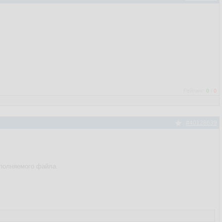
Рейтинг:
0
/
0
#40128639
сполняемого файла.