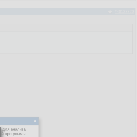
#40128320
x
е для анализа
кой программы