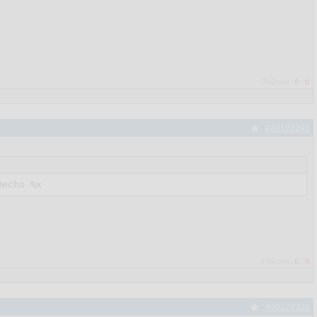
Рейтинг:
0
/
0
#40128298
@echo
%x
Рейтинг:
0
/
0
#40128301