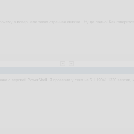
 почему в повершеле такая странная ошибка.. Ну да ладно! Как говорит
ана с версией PowerShell. Я проверил у себя на 5.1.19041.1320 версии,