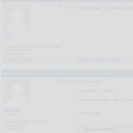
Ролг Хупин
, это команда дл
Akina
Участник
Откуда: Зеленоград, Москва, Россия
Сообщения:
20 644
Рейтинг:
0
/
0
21.01.2022, 14:06:55
Ответить
|
Цитировать
|
Написать
Как узнать IP адрес из командной строки либо из PowerShell
Ролг Хупин,
powershell - это шелл.
Шелл характерен тем, что сл
volodin661
Поэтому так:
Участник
Откуда: Внутренняя Монголия
Сообщения:
537
Рейтинг:
0
/
0
Код: powershell