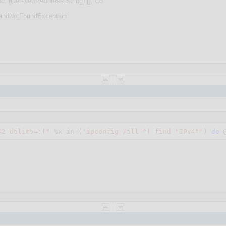
d: (Get-NetIPAddress:String) [], Co
mandNotFoundException
=2 delims=:("
%x
 in (
'ipconfig /all ^| find "IPv4"'
) 
do