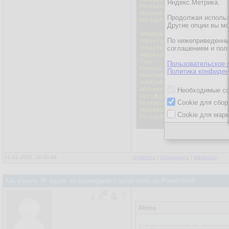
Яндекс.Метрика.
Продолжая использо
Другие опции вы м
По нижеприведенны
соглашением и пол
Пользовательское 
Политика конфиден
Необходимые co
Cookie для сбор
Cookie для марк
21.01.2022, 10:00:39
Ответить
|
Цитировать
|
Написать
Как узнать IP адрес из командной строки либо из PowerShell
Akina