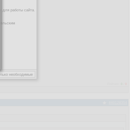
х для работы сайта.
тельским
Рейтинг:
0
/
0
#40128354