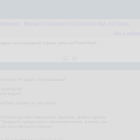
Избранное
Форумы
|
Пользователи
|
Статистика
|
Мод. лог
|
Поиск
Доб. в избра
P адрес из командной строки либо из PowerShell
ки узнать IP-адрес своей машины?
pconfig /all
было видно?
rShell, однако тут же тормоз:
аспознано как имя командлета, функции, файла скрипта
Проверьте правильность написания имени, а также нал
сле чего повторите попытку.