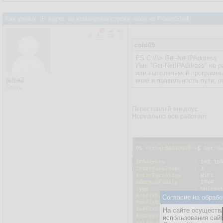
Как узнать IP адрес из командной строки либо из PowerShell
cold09
PS C:\!\> Get-NetIPAddress
Имя "Get-NetIPAddress" не 
или выполняемой программы.
fkfka2
ичие и правильность пути, п
Гость
Переставляй виндоус
Нормально все работает:
Согласие на обрабо
На сайте осуществл
использования сай