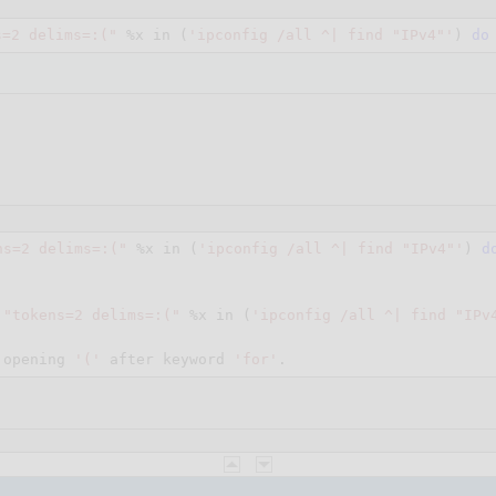
s=2 delims=:("
%x
 in (
'ipconfig /all ^| find "IPv4"'
) 
do
ns=2 delims=:("
%x
 in (
'ipconfig /all ^| find "IPv4"'
) 
d
 
"tokens=2 delims=:("
%x
 in (
'ipconfig /all ^| find "IPv
 opening 
'('
 after keyword 
'for'