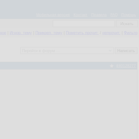
Мобильная версия
Контакт
Правила
FAQ
Помощь
нное
|
Игнор. тему
|
Прикреп. тему
|
Пометить прочит.
/
непрочит.
|
Фильтр
#40128277