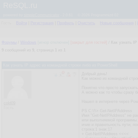
ReSQL.ru
powered by
simpleCommunicator
- 2.0.61 © 2026 Programmizd 02
Гость
Войти
|
Регистрация
|
Профиль
|
Очистить
Новые сообщения
|
Форумы
/
Windows
[игнор отключен]
[закрыт для гостей]
/
Как узнать I
9
сообщений из
9
, страница
1
из
1
Как узнать IP адрес из командной строки либо из PowerShell
Добрый день!
Как можно из командной стро
Понятно что просто запускать i
А можно как то чтобы сразу 
Нашел в интернете через Powe
cold09
Гость
PS C:\!\> Get-NetIPAddress
Имя "Get-NetIPAddress" не р
или выполняемой программы. 
ичие и правильность пути, по
строка:1 знак:17
+ Get-NetIPAddress <<<<