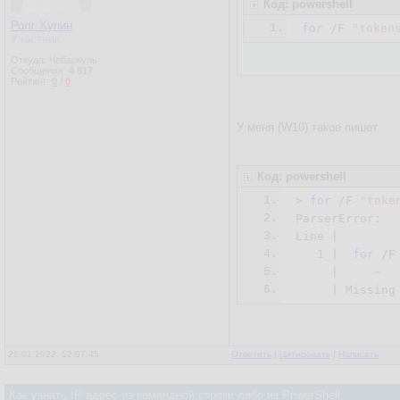
Код: powershell
Ролг Хупин
1.
for
 /F 
"token
Участник
Откуда: Чебаркуль
Сообщения:
4 817
Рейтинг:
0
/
0
У меня (W10) такое пишет
Код: powershell
1.
> 
for
 /F 
"toke
2.
ParserError:

3.
Line |

4.
1
 |  
for
 /F
5.
     |     ~

6.
     | Missing
21.01.2022, 12:07:45
Ответить
|
Цитировать
|
Написать
Как узнать IP адрес из командной строки либо из PowerShell