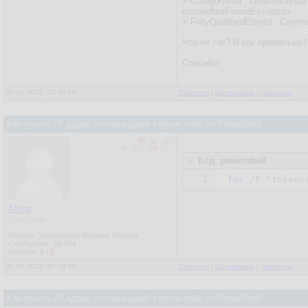
+ CategoryInfo : ObjectNotFoun
mmandNotFoundException
+ FullyQualifiedErrorId : Com
Что не так? И как правильно?
Спасибо!
21.01.2022, 02:30:18
Ответить
|
Цитировать
|
Написать
Как узнать IP адрес из командной строки либо из PowerShell
Код: powershell
1.
for
 /F 
"tokens
Akina
Участник
Откуда: Зеленоград, Москва, Россия
Сообщения:
20 644
Рейтинг:
0
/
0
21.01.2022, 07:39:58
Ответить
|
Цитировать
|
Написать
Как узнать IP адрес из командной строки либо из PowerShell