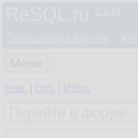
ReSQL.ru
2.0.61
Планшетная версия
Ко
Меню
Нов.
|
Гор.
|
Избр.