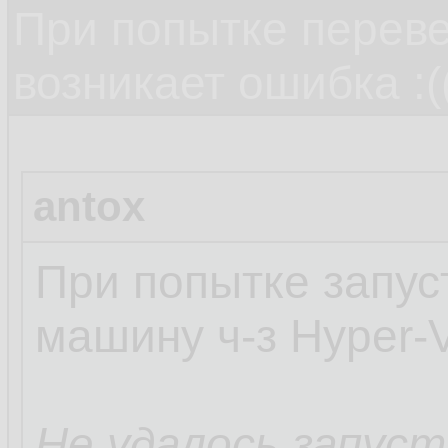
При попытке переве
возникает ошибка :(
antox
При попытке запус
машину ч-з Hyper-
Не удалось запус