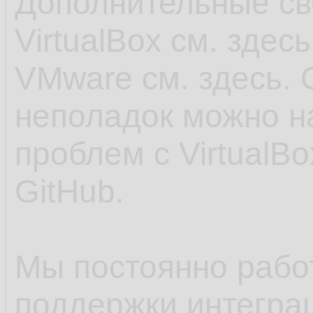
Дополнительные св
VirtualBox см. здес
VMware см. здесь. 
неполадок можно н
проблем с VirtualB
GitHub.
Мы постоянно рабо
поддержки интеграц