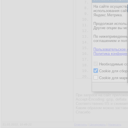
7.
На сайте осуществл
8.
использования сай
9.
Яндекс.Метрика.
10.
Продолжая использо
11.
Другие опции вы м
12.
</
По нижеприведенны
13.
<
d
соглашением и пол
14.
15.
Пользовательское 
Политика конфиден
16.
17.
Необходимые co
18.
19.
Cookie для сбор
20.
Cookie для марк
21.
</
22.
</
http
При запросе на сайт приложе
Accept-Encoding: gzip, deflate
Соответственно IIS и сжимает 
Каким образом можно заставит
Спасибо
21.02.2022, 10:49:22
Ответить
|
Цитировать
|
Написать