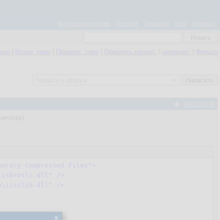
Мобильная версия
Контакт
Правила
FAQ
Помощь
нное
|
Игнор. тему
|
Прикреп. тему
|
Пометить прочит.
/
непрочит.
|
Фильтр
#40135536
ervices).
porary Compressed Files"
>
iisbrotli.dll"
 />
n\iiszlib.dll"
 />
x