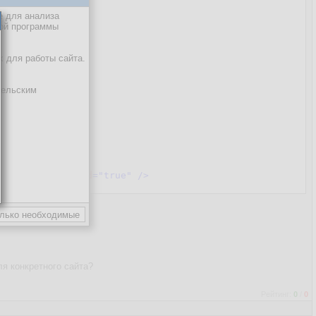
/>
е для анализа
кой программы
х для работы сайта.
тельским
"
 />
/>
ed
=
"true"
 />
et=utf-8"
enabled
=
"true"
 />
ля конкретного сайта?
Рейтинг:
0
/
0