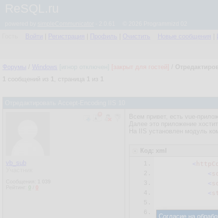
ReSQL.ru
powered by
simpleCommunicator
- 2.0.61 © 2026 Programmizd 02
Гость
Войти
|
Регистрация
|
Профиль
|
Очистить
Новые сообщения
|
Форумы
/
Windows
[игнор отключен]
[закрыт для гостей]
/
Отредактиров
1
сообщений из
1
, страница
1
из
1
Отредактировать Accept-Encoding IIS 10
Всем привет, есть vue-приложе
Далее это приложение хостит
На IIS установлен модуль ком
Код: xml
vb_sub
1.
<
httpC
Участник
2.
<
s
Сообщения:
1 039
3.
<
s
Рейтинг:
0
/
0
4.
<
s
5.
6.
Согласие на обрабо