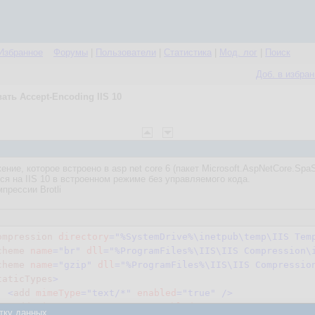
Избранное
Форумы
|
Пользователи
|
Статистика
|
Мод. лог
|
Поиск
Доб. в избра
ать Accept-Encoding IIS 10
ние, которое встроено в asp net core 6 (пакет Microsoft.AspNetCore.SpaS
ся на IIS 10 в встроенном режиме без управляемого кода.
прессии Brotli
ompression
directory
=
"%SystemDrive%\inetpub\temp\IIS Tem
cheme
name
=
"br"
dll
=
"%ProgramFiles%\IIS\IIS Compression\
cheme
name
=
"gzip"
dll
=
"%ProgramFiles%\IIS\IIS Compressio
taticTypes
>
<
add
mimeType
=
"text/*"
enabled
=
"true"
 />
<
add
mimeType
=
"message/*"
enabled
=
"true"
 />
тку данных