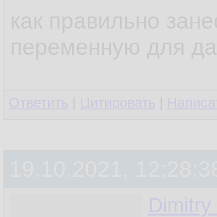
mkdir 
$di
11.
как правильно зане
12.
переменную для д
#через ст
13.
workStrin
14.
Ответить
|
Цитировать
|
Написа
t1=
${work
15.
mkdir 
$di
16.
19.10.2021, 12:28:3
Dimitry