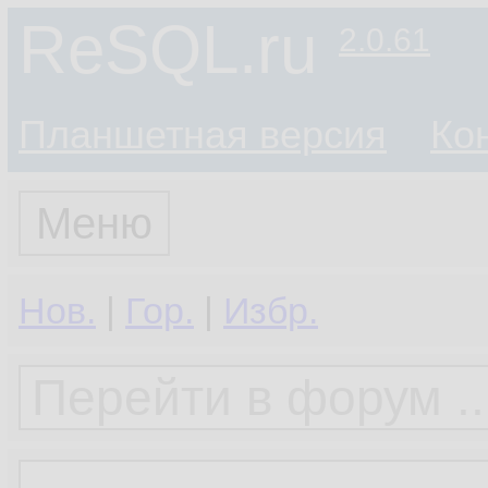
ReSQL.ru
2.0.61
Планшетная версия
Ко
Меню
Нов.
|
Гор.
|
Избр.