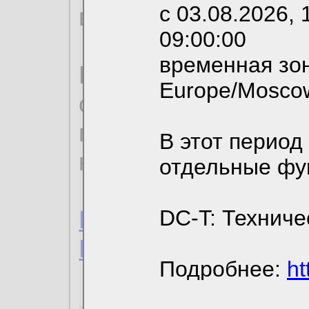
с 03.08.2026, 
вы можете выбрать
09:00:00
временная зон
По нижеприведенн
Europe/Mosco
ознакомиться с де
пользовательским 
В этот период
конфиденциальност
отдельные фу
Пользовательское 
DC-T: Техниче
Политика конфиде
Подробнее:
ht