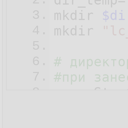
dir_temp=
2.
mkdir 
$di
3.
mkdir 
"lc
4.
5.
# директо
6.
#при зане
7.
errorStr=
8.
t3=
${erro
9.
# с позиц
10.