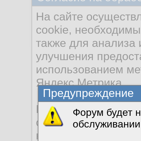
На сайте осуществ
cookie, необходимы
также для анализа 
улучшения предост
использованием ме
Яндекс.Метрика.
Предупреждение
Продолжая использо
Форум будет н
согласие на обрабо
обслуживании
необходимых для р