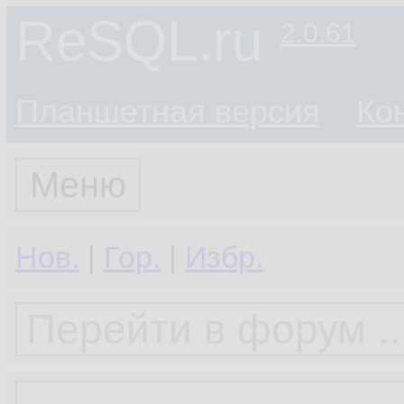
ReSQL.ru
2.0.61
Планшетная версия
Ко
Меню
Нов.
|
Гор.
|
Избр.