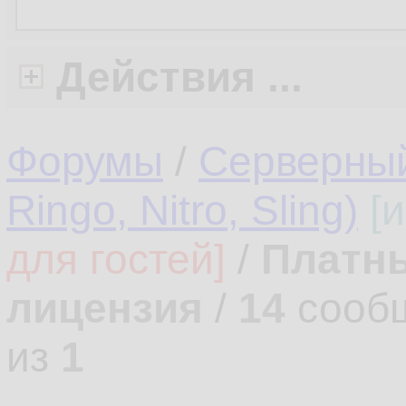
Действия ...
Форумы
/
Серверный 
Ringo, Nitro, Sling)
[
для гостей]
/
Платны
лицензия
/
14
сооб
из
1