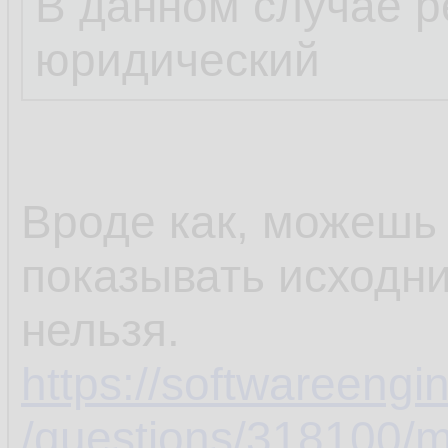
В данном случае р
юридический
Вроде как, можешь 
показывать исходни
нельзя.
https://softwareeng
/questions/318100/ma