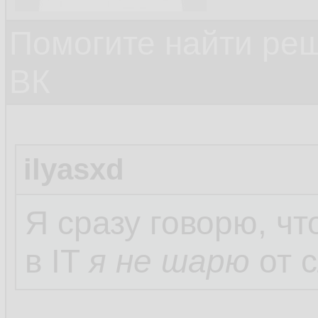
Помогите найти ре
ВК
ilyasxd
Я сразу говорю, ч
в IT
я не шарю
от с