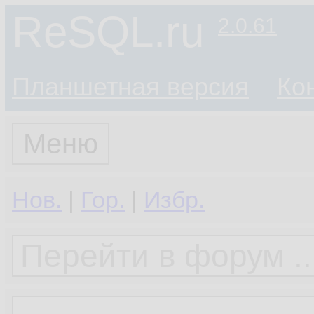
ReSQL.ru
2.0.61
Планшетная версия
Ко
Меню
Нов.
|
Гор.
|
Избр.