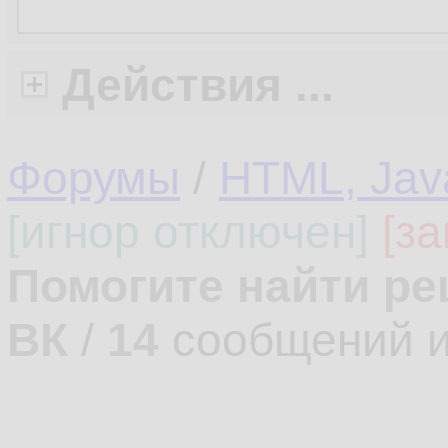
Действия ...
Форумы
/
HTML, Java
[игнор отключен]
[за
Помогите найти р
ВК
/
14
сообщений 