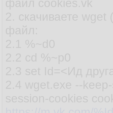
файл cookies.vk
2. скачиваете wget (
файл:
2.1 %~d0
2.2 cd %~p0
2.3 set Id=<Ид друг
2.4 wget.exe --keep-
session-cookies coo
https://m.vk.com/%I