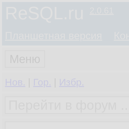
ReSQL.ru
2.0.61
Планшетная версия
Ко
Меню
Нов.
|
Гор.
|
Избр.