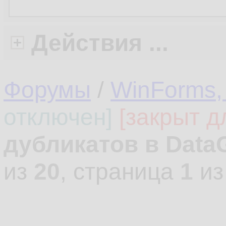
Действия ...
Форумы
/
WinForms,
отключен]
[закрыт д
дубликатов в Data
из
20
, страница
1
и