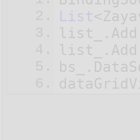
List
<Zaya
2.
list_.Add
3.
list_.Add
4.
bs_.DataS
5.
6.