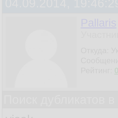
04.09.2014, 19:46:2
         
13.
14.
Pallaris
15.
Участни
         
16.
Откуда: У
Сообщен
         
17.
Рейтинг:
18.
19.
Поиск дубликатов в
20.