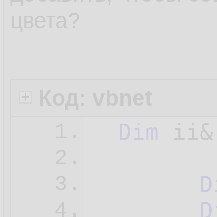
цвета?
Код: vbnet
Dim
 ii&

1.
2.
D
3.
D
4.