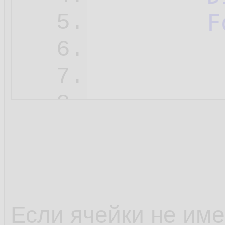
F
5.
         
6.
7.
         
8.
9.
10.
         
11.
12.
Если ячейки не име