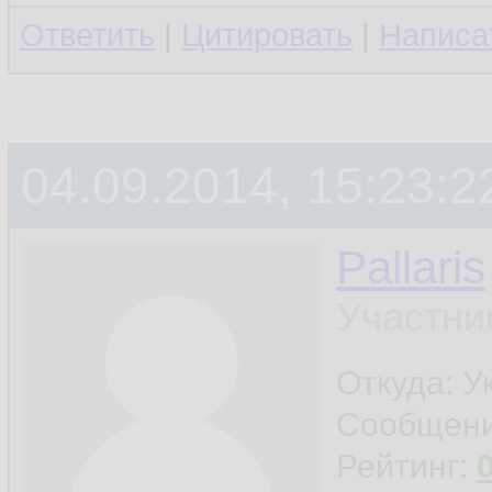
10.
Ответить
|
Цитировать
|
Написа
11.
12.
04.09.2014, 15:23:2
N
13.
Pallaris
Участни
Откуда: У
Сообщен
Рейтинг: