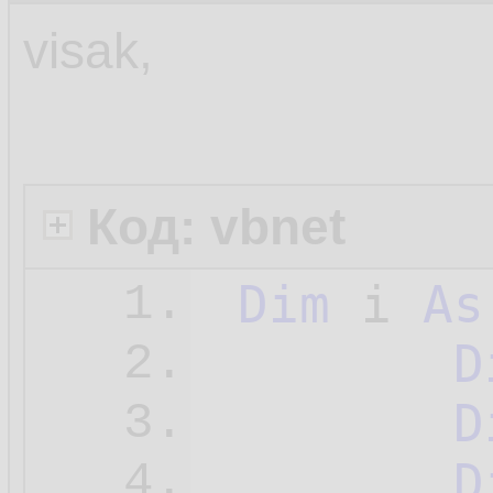
visak,
Код: vbnet
Dim
 i 
As
1.
D
2.
D
3.
D
4.