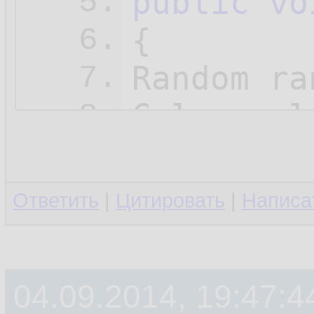
public
vo
5.
{

6.
Random ra
7.
Color col
8.
.....

9.
         
10.
Ответить
|
Цитировать
|
Написа
         
11.
         
12.
04.09.2014, 19:47:4
13.