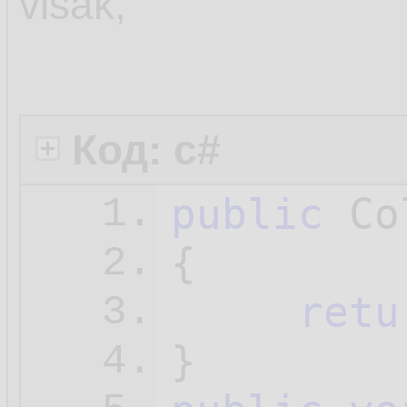
visak,
21.
22.
23.
Код: c#
N
24.
public
 Co
1.
{

2.
retu
3.
4.