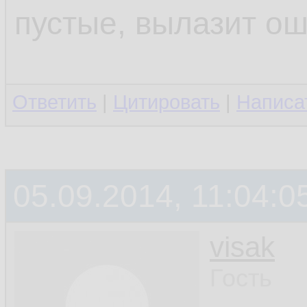
13.
пустые, вылазит о
         
14.
         
15.
Ответить
|
Цитировать
|
Написа
16.
17.
05.09.2014, 11:04:0
18.
19.
visak
20.
Гость