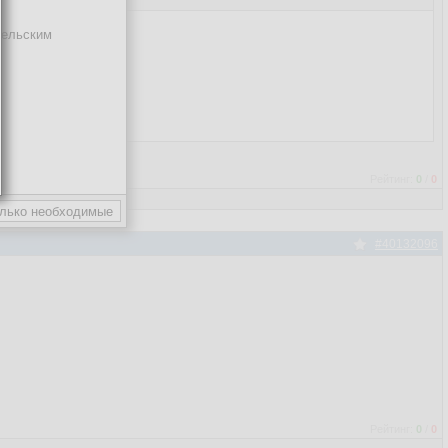
тельским
  

Рейтинг:
0
/
0
#40132096
Рейтинг:
0
/
0