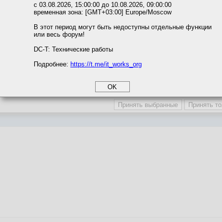
ожете выбрать по своему усмотрению.
с 03.08.2026, 15:00:00 до 10.08.2026, 09:00:00
временная зона: [GMT+03:00] Europe/Moscow
ins(
"Air 13"
) || item.Contains(
"Pro 13"
)) 
//ноутбуки 1
м ссылкам мы можете ознакомиться с действующим на сайте пользова
 {

итикой конфиденциальности.
В этот период могут быть недоступны отдельные функции
var
 s = item.Split(
' '
);

или весь форум!
соглашение
циальности
DC-T: Технические работы
      Console.WriteLine($
"{s[4]} - {s[s.Length - 1]}"
);  
Подробнее:
https://t.me/it_works_org
okie
а статистики
етинга и рекламы