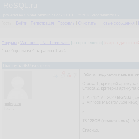
ReSQL.ru
powered by
simpleCommunicator
- 2.0.61 © 2026 Programmizd 02
Гость
Войти
|
Регистрация
|
Профиль
|
Очистить
Новые сообщения
|
Форумы
/
WinForms, .Net Framework
[игнор отключен]
[закрыт для госте
4
сообщений из
4
, страница
1
из
1
Вытянуть SKU из строки
Ребята, подскажите как вытя
Cтрока 1, критерий артикула с
Строка 2, критерий артикула с
1. Air 13" M1 2020
MGND3
(зо
2. AirPods Max (голубое небо
gnikspam
Гость
и
13 128GB (темная ночь)
J/a
Спасибо.