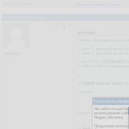
06.02.2022, 19:42:48
Ответить
|
Цитировать
|
Написать
Вытянуть SKU из строки
gnikspam
Ребята, подскажите как выт
Cтрока 1, критерий артикула 
gnikspam
Строка 2, критерий артикула 
Гость
1. Air 13" M1 2020
MGND3
(з
2. AirPods Max (голубое неб
и
13 128GB (темная ночь)
J/
Спасибо.
Согласие на обрабо
На сайте осуществл
Сделал сам, но как то коряво
использования сай
Яндекс.Метрика.
Продолжая использо
Код: c#