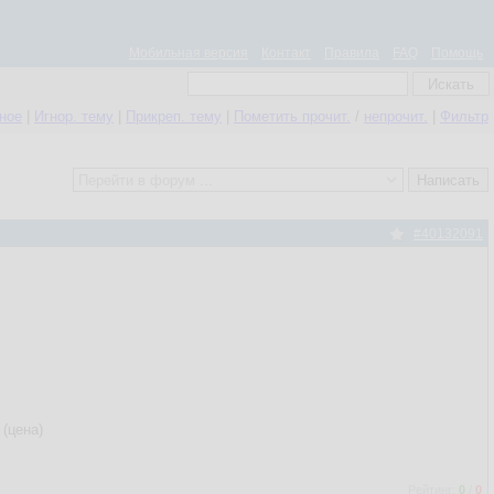
Мобильная версия
Контакт
Правила
FAQ
Помощь
нное
|
Игнор. тему
|
Прикреп. тему
|
Пометить прочит.
/
непрочит.
|
Фильтр
#40132091
 (цена)
Рейтинг:
0
/
0