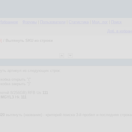
Избранное
Форумы
|
Пользователи
|
Статистика
|
Мод. лог
|
Поиск
Доб. в избра
й]
/
Вытянуть SKU из строки
нуть артикул из следующих строк:
кобка открыть "("
кобка закрыть ")"
лотой 8/256GB) RFB Us
111
)
MGYL3
Hk
111
820
вытянуть (название) - критерий поиска 3-й пробел и последняя строка