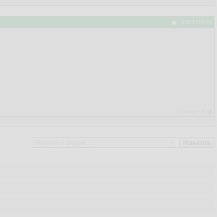
#40132155
Рейтинг:
0
/
0