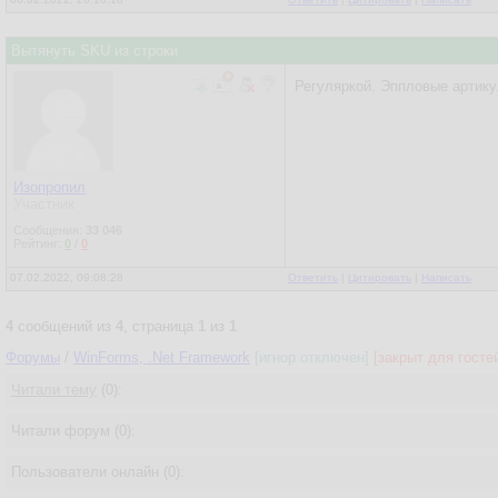
Вытянуть SKU из строки
Регуляркой. Эппловые артик
Изопропил
Участник
Сообщения:
33 046
Рейтинг:
0
/
0
07.02.2022, 09:08:28
Ответить
|
Цитировать
|
Написать
4
сообщений из
4
, страница
1
из
1
Форумы
/
WinForms, .Net Framework
[игнор отключен]
[закрыт для госте
Читали тему
(0):
Читали форум (0):
Пользователи онлайн (0):