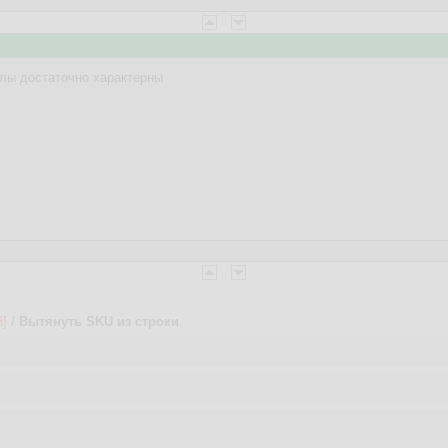
улы достаточно характерны
й]
/
Вытянуть SKU из строки