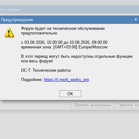
тку данных
p?
яется обработка файлов cookie, необходимых для работы сайта, а такж
x
Предупреждение
та и улучшения предоставляемых сервисов с использованием метричес
Форум будет на техническом обслуживании
предположительно
вать сайт, вы даёте согласие на обработку файлов cookie, необходимы
ожете выбрать по своему усмотрению.
с 03.08.2026, 15:00:00 до 10.08.2026, 09:00:00
временная зона: [GMT+03:00] Europe/Moscow
м ссылкам мы можете ознакомиться с действующим на сайте пользова
итикой конфиденциальности.
В этот период могут быть недоступны отдельные функции
или весь форум!
соглашение
циальности
DC-T: Технические работы
Подробнее:
https://t.me/it_works_org
okie
а статистики
етинга и рекламы
- может вдохновит на что...