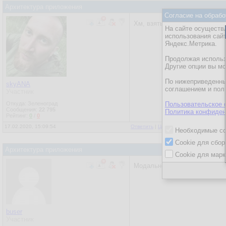
Архитектура приложения
Согласие на обрабо
Хм, взять Nomad от HashiCor
На сайте осуществл
использования сай
Яндекс.Метрика.
Продолжая использо
Другие опции вы м
По нижеприведенны
skyANA
соглашением и пол
Участник
Откуда: Зеленоград
Пользовательское 
Сообщения:
22 795
Политика конфиден
Рейтинг:
0
/
0
17.02.2020, 15:09:54
Ответить
|
Цитировать
|
Написать
Необходимые co
Cookie для сбор
Архитектура приложения
Cookie для марк
МодальноеОкно,
посмотрите
buser
Участник