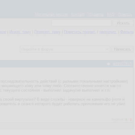
Мобильная версия
Контакт
Правила
FAQ
Помощь
нное
|
Игнор. тему
|
Прикреп. тему
|
Пометить прочит.
/
непрочит.
|
Фильтр
#39927515
 последовательность действий (с разными локальными настройками)
и мешающего кому или чему либо. Соответственно хочется как-то
с текущего состояния - выполнил задачу/не выполнил и т.п.
на своей виртуалке? В виде службы - наверное не камильфо (хотя и
ьзователь в сеансе которого будет работать приложение его не убил
Рейтинг:
0
/
0