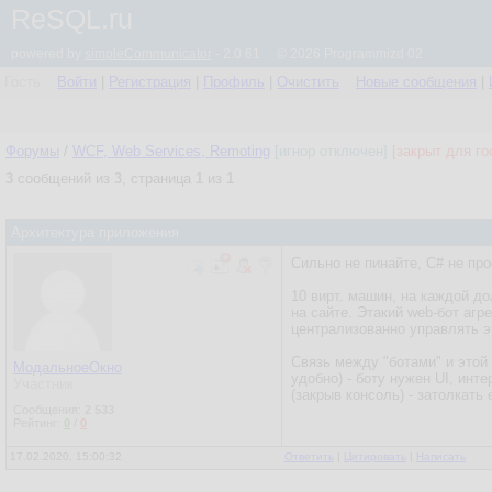
ReSQL.ru
powered by
simpleCommunicator
- 2.0.61 © 2026 Programmizd 02
Гость
Войти
|
Регистрация
|
Профиль
|
Очистить
Новые сообщения
|
Форумы
/
WCF, Web Services, Remoting
[игнор отключен]
[закрыт для го
3
сообщений из
3
, страница
1
из
1
Архитектура приложения
Сильно не пинайте, C# не пр
10 вирт. машин, на каждой 
на сайте. Этакий web-бот аг
централизованно управлять эт
Связь между "ботами" и этой 
МодальноеОкно
удобно) - боту нужен UI, инт
Участник
(закрыв консоль) - затолкать 
Сообщения:
2 533
Рейтинг:
0
/
0
17.02.2020, 15:00:32
Ответить
|
Цитировать
|
Написать