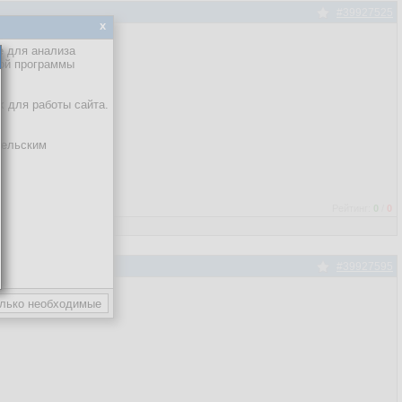
#39927525
x
е для анализа
кой программы
х для работы сайта.
тельским
Рейтинг:
0
/
0
#39927595