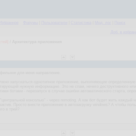
Избранное
Форумы
|
Пользователи
|
Статистика
|
Мод. лог
|
Поиск
Доб. в избра
стей]
/
Архитектура приложения
офильное для меня направление.
должно запускаться однотипное приложение, выполняющее определенную
регирующий нужную информацию. Это не спам, нечего деструктивного ил
ими ботами - перезапуск в случае ошибки автоматического старта, опро
"центральной консолью" - через remoting. А как бот будет жить каждый 
ерактив. Просто внести приложение в автозагрузку windows? А чтобы пол
его в трей?