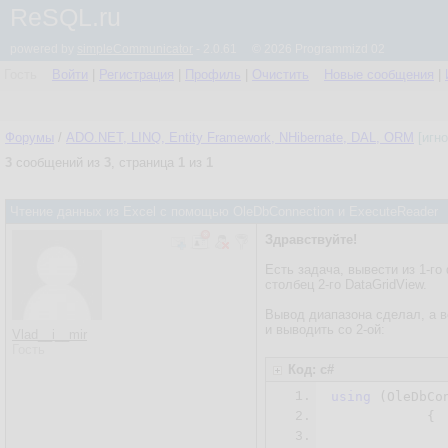
ReSQL.ru
powered by
simpleCommunicator
- 2.0.61 © 2026 Programmizd 02
Гость
Войти
|
Регистрация
|
Профиль
|
Очистить
Новые сообщения
|
Форумы
/
ADO.NET, LINQ, Entity Framework, NHibernate, DAL, ORM
[игн
3
сообщений из
3
, страница
1
из
1
Чтение данных из Excel c помощью OleDbConnection и ExecuteReader
Здравствуйте!
Есть задача, вывести из 1-го
столбец 2-го DataGridView.
Вывод диапазона сделал, а во
и выводить со 2-ой:
Vlad__i__mir
Гость
Код: c#
1.
using
 (OleDbCo
2.
            {

3.
               