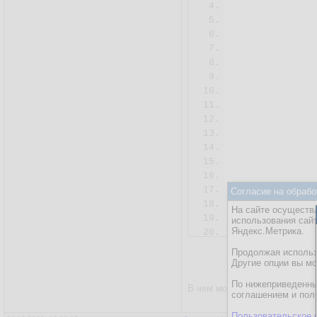
4.
5.
6.
7.
8.
9.
10.
              
11.
12.
13.
14.
               
15.
              
16.
              
17.
               
Согласие на обрабо
18.
На сайте осуществл
19.
использования сай
Яндекс.Метрика.
20.
21.
              
Продолжая использо
22.
               
Другие опции вы м
23.
              
По нижеприведенны
В чем может быть, почему не 
24.
соглашением и пол
25.
Пользовательское 