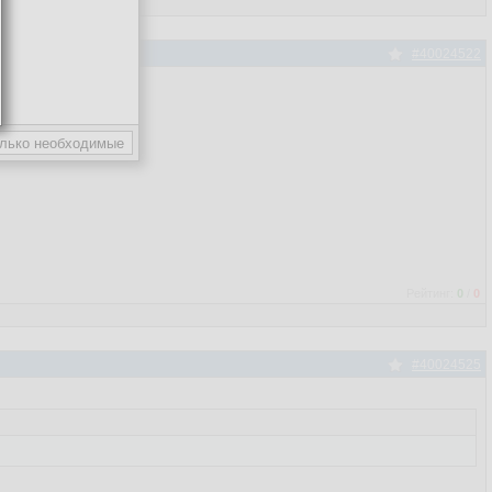
#40024522
Cell();
//Create New Cell
oxCell();
//Create New Cell
reate New Row
Рейтинг:
0
/
0
 To Datagrid
#40024525