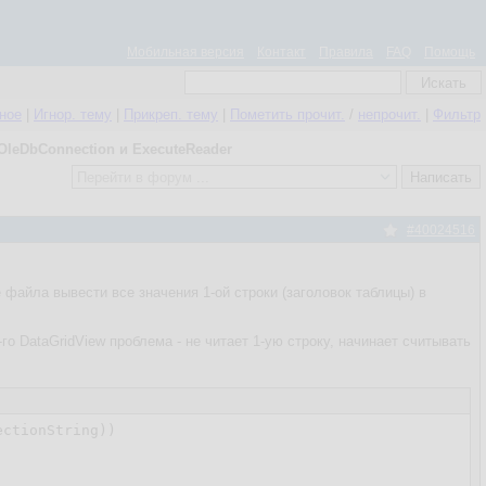
Мобильная версия
Контакт
Правила
FAQ
Помощь
нное
|
Игнор. тему
|
Прикреп. тему
|
Пометить прочит.
/
непрочит.
|
Фильтр
OleDbConnection и ExecuteReader
#40024516
е файла вывести все значения 1-ой строки (заголовок таблицы) в
го DataGridView проблема - не читает 1-ую строку, начинает считывать
ctionString))
