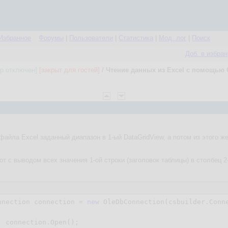
Избранное
Форумы
|
Пользователи
|
Статистика
|
Мод. лог
|
Поиск
Доб. в избра
ор отключен]
[закрыт для гостей]
/
Чтение данных из Excel c помощью 
 файла Excel заданный диапазон в 1-ый DataGridView, а потом из этого ж
т с выводом всех значения 1-ой строки (заголовок таблицы) в столбец 2-
nnection connection = 
new
 OleDbConnection(csbuilder.Conne
 connection.Open();
