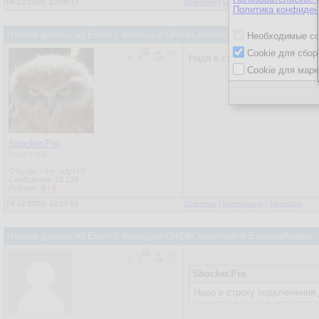
26.
               
04.12.2020, 12:06:15
Ответить
|
Цитировать
|
Написать
Политика конфиден
27.
              
28.
               
Чтение данных из Excel c помощью OleDbConnection и ExecuteReader
Необходимые co
29.
Cookie для сбор
30.
              
Надо в строку подключения
Cookie для марк
31.
32.
33.
               
34.
              
35.
              
36.
              
Shocker.Pro
Участник
37.
              
38.
              
Откуда: ->|<- :адуктО
Сообщения:
23 134
39.
              
Рейтинг:
0
/
0
40.
              
04.12.2020, 12:12:01
Ответить
|
Цитировать
|
Написать
41.
              
42.
Чтение данных из Excel c помощью OleDbConnection и ExecuteReader
43.
               
44.
               
45.
               
Shocker.Pro
46.
Надо в строку подключени