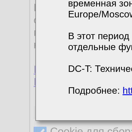
временная зон
По нижеприведенн
Europe/Mosco
ознакомиться с де
пользовательским 
В этот период
конфиденциальност
отдельные фу
Пользовательское 
DC-T: Техниче
Политика конфиде
Подробнее:
ht
Необходимые co
Cookie для сбор