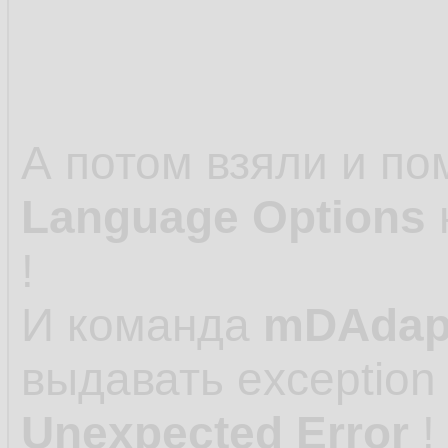
А потом взяли и п
Language Options
н
!
И команда
mDAdapt
выдавать exception
Unexpected Error
!