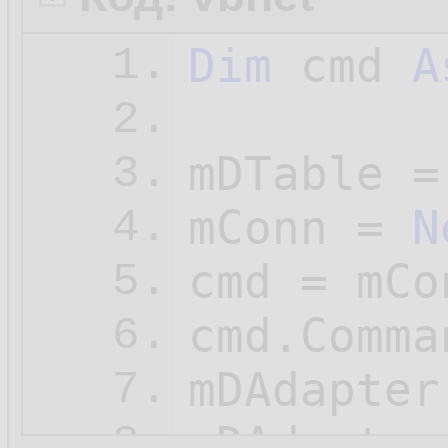
Dim
 cmd 
A
1.
2.
mDTable =
3.
mConn = 
N
4.
cmd = mCo
5.
cmd.Comma
6.
mDAdapter
7.
mDAdapter
8.