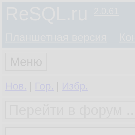
ReSQL.ru
2.0.61
Планшетная версия
Ко
Меню
Нов.
|
Гор.
|
Избр.