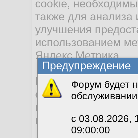
cookie, необходимы
также для анализа 
улучшения предост
использованием ме
Яндекс.Метрика.
Предупреждение
Продолжая использо
Форум будет н
согласие на обрабо
обслуживании
необходимых для р
с 03.08.2026, 
вы можете выбрать
09:00:00